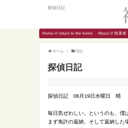
探偵日記
Home /// return to the home
About /// 執筆者
ホーム
日記
探偵日記
探偵日記 06月19日水曜日 晴
毎日気ぜわしい。というのも、僕
まず免許の返納、そして返納した