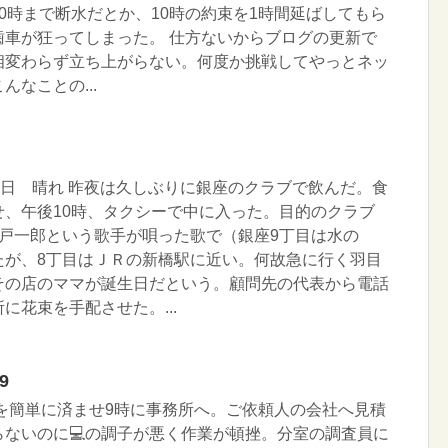
0時まで断水だとか、10時の約束を1時間延ばしてもら
歯車が狂ってしまった。 仕方ないからブログの更新で
相変わらず立ち上がらない。何度か挑戦してやっとネッ
なことの...
曜日 晴れ 昨夜は久しぶりに銀座のクラブで飲んだ。食
せ、午後10時、タクシーで中に入った。目的のクラブ
神戸一郎という歌手が唄った歌で（銀座9丁目は水の
たが、8丁目はＪＲの新橋駅に近い。何故急に行く羽目
その店のママが誕生日だという。顧問先の代表から電話
に花束を手配させた。...
9
を簡単に済ませ9時に事務所へ。ご依頼人の会社へ見積
らないのに💻の調子が悪く作業が頓挫。分室の調査員に