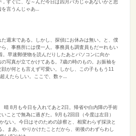
が，すぐに、な～んだ今日は四月バカじゃあないかと思
を言うんじゃあ...
れた週末である。しかし、探偵にお休みは無い。と、僕
から、事務所には僕一人。事務員も調査員もだーれもい
所着。早速郵便物を読んだりしたあとパソコンに向か
佑の写真が立てかけてある。7歳の時のもの。お振袖を
だ顔が何とも言えず可愛い。しかし、この子ももう11
超えたらしい。ここで、数ヶ...
曜日 晴 8月も今日を入れてあと2日。帰省や白内障の手術
ないことで無為に過ぎた。9月も2回目（今度は左目）
着かない。今日はそのための診察と、相変わらず採決と
いる。まあ、やりかけたことだから、術後のわずらわし