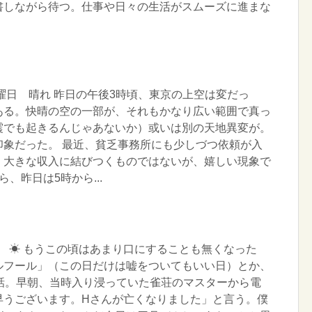
書しながら待つ。仕事や日々の生活がスムーズに進まな
木曜日 晴れ 昨日の午後3時頃、東京の上空は変だっ
ある。快晴の空の一部が、それもかなり広い範囲で真っ
震でも起きるんじゃあないか）或いは別の天地異変が。
印象だった。 最近、貧乏事務所にも少しづつ依頼が入
、大きな収入に結びつくものではないが、嬉しい現象で
、昨日は5時から...
曜日 ☀ もうこの頃はあまり口にすることも無くなった
ルフール」（この日だけは嘘をついてもいい日）とか、
の話。早朝、当時入り浸っていた雀荘のマスターから電
早うございます。Hさんが亡くなりました」と言う。僕