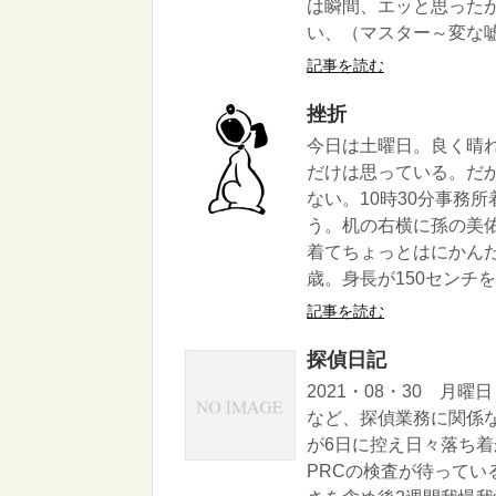
は瞬間、エッと思った
い、（マスター～変な嘘
記事を読む
挫折
今日は土曜日。良く晴
だけは思っている。だ
ない。10時30分事務
う。机の右横に孫の美
着てちょっとはにかん
歳。身長が150センチを
記事を読む
探偵日記
2021・08・30 月
など、探偵業務に関係
が6日に控え日々落ち
PRCの検査が待って