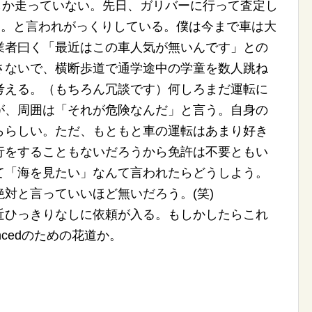
ロしか走っていない。先日、ガリバーに行って査定し
ろ。と言われがっくりしている。僕は今まで車は大
業者曰く「最近はこの車人気が無いんです」との
さないで、横断歩道で通学途中の学童を数人跳ね
考える。（もちろん冗談です）何しろまだ運転に
が、周囲は「それが危険なんだ」と言う。自身の
ららしい。ただ、もともと車の運転はあまり好き
行をすることもないだろうから免許は不要ともい
て「海を見たい」なんて言われたらどうしよう。
対と言っていいほど無いだろう。(笑)
近ひっきりなしに依頼が入る。もしかしたらこれ
ncedのための花道か。