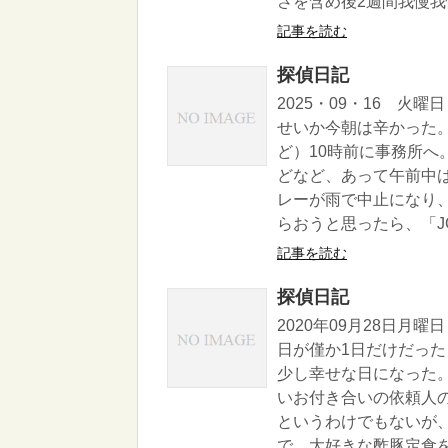
さを含め後2週間我慢我慢( 
記事を読む
探偵日記
2025・09・16 火
せいか今朝は辛かった
ど）10時前に事務所
どなど、あって午前中
レーが雨で中止になり
らおうと思ったら、「JG
記事を読む
探偵日記
2020年09月28日月
日が僅か1日だけだっ
少し幸せな日になった
いお付き合いの依頼人
というわけでもないが
で、大好きな酢豚定食を