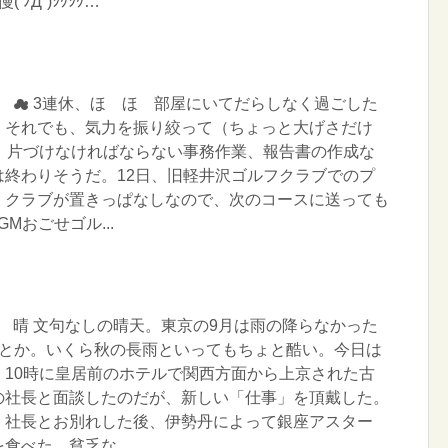
ﾉД`)ｼｸｼｸ…
曜日 ☁ 3連休、ほゞほゞ部屋にいてだらしなく過ごした
。それでも、気力を振り絞って（ちょっと大げさだけ
へ。片づけなければならない事務作業、報告書の作成な
は終わりそうだ。12日、旧軽井沢ゴルフクラブでのプ
、クラブが置きっぱなしなので、次のコースに送っても
Mおごせゴル...
曜日 晴 文句なしの晴天。東京の9月は雨の降らなかった
たとか。いくら秋の長雨といってもちょと酷い。今日は
。10時に皇居前のホテルで関西方面から上京された古
の社長と面談したのだが、新しい「仕事」を頂戴した。
、社長とお別れした後、伊勢丹によって銀座アスター
食べた。貧乏な...