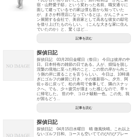
宿・山野愛子邸」という変わった名前。職安通りに
面して建っているその家は僕も昔から知っていた
が、まさか料理店になっているとは。がんこチェー
ン展開する会社で、美容家として高名な彼女の邸宅
を借り上げたものらしい。（こんな大きな家に住ん
でいたのか）と、驚くほど...
記事を読む
探偵日記
探偵日記 03月20日金曜日（祭日） 今日は彼岸の中
日。日本特有の雑節の日である。人が、煩悩を脱し
涅槃の境地に至った時のこと、この世の岸から向こ
う側の岸に渡ることを言うらしい。 今日は、10時過
ぎにゴルフの練習に行き、その後新宿へ。夕方、阿
佐ヶ谷に戻って、松の寿司で食事して、隣のスナッ
クへ。でも、少々疲労が溜まった感じなので、早々
に帰宅した。 世の中、コロナ騒動一色。この先、我
が国もどう...
記事を読む
探偵日記
探偵日記 04月15日水曜日 晴 微風快晴。これ以上
ないゴルフ日和。コースも空いててのびのびプレー