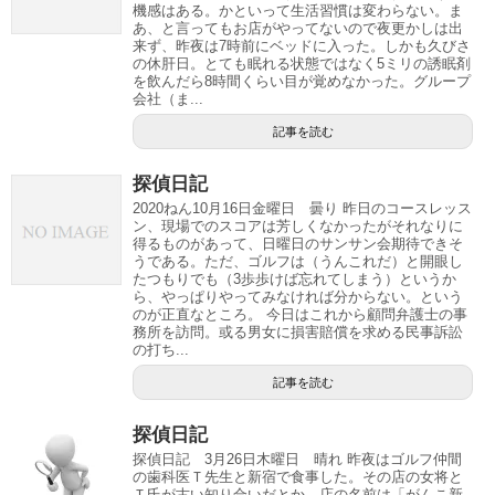
機感はある。かといって生活習慣は変わらない。ま
あ、と言ってもお店がやってないので夜更かしは出
来ず、昨夜は7時前にベッドに入った。しかも久びさ
の休肝日。とても眠れる状態ではなく5ミリの誘眠剤
を飲んだら8時間くらい目が覚めなかった。グループ
会社（ま...
記事を読む
探偵日記
2020ねん10月16日金曜日 曇り 昨日のコースレッス
ン、現場でのスコアは芳しくなかったがそれなりに
得るものがあって、日曜日のサンサン会期待できそ
うである。ただ、ゴルフは（うんこれだ）と開眼し
たつもりでも（3歩歩けば忘れてしまう）というか
ら、やっぱりやってみなければ分からない。という
のが正直なところ。 今日はこれから顧問弁護士の事
務所を訪問。或る男女に損害賠償を求める民事訴訟
の打ち...
記事を読む
探偵日記
探偵日記 3月26日木曜日 晴れ 昨夜はゴルフ仲間
の歯科医Ｔ先生と新宿で食事した。その店の女将と
Ｔ氏が古い知り合いだとか。店の名前は「がんこ新