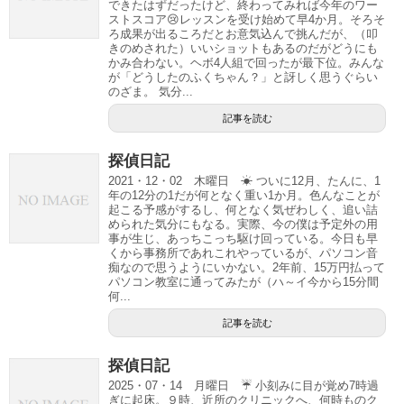
できたはずだったけど、終わってみれば今年のワー
ストスコア😢レッスンを受け始めて早4か月。そろそ
ろ成果が出るころだとお意気込んで挑んだが、（叩
きのめされた）いいショットもあるのだがどうにも
かみ合わない。ヘボ4人組で回ったが最下位。みんな
が「どうしたのふくちゃん？」と訝しく思うぐらい
のざま。 気分...
記事を読む
探偵日記
2021・12・02 木曜日 ☀ ついに12月、たんに、1
年の12分の1だが何となく重い1か月。色んなことが
起こる予感がするし、何となく気ぜわしく、追い詰
められた気分にもなる。実際、今の僕は予定外の用
事が生じ、あっちこっち駆け回っている。今日も早
くから事務所であれこれやっているが、パソコン音
痴なので思うようにいかない。2年前、15万円払って
パソコン教室に通ってみたが（ハ～イ今から15分間
何...
記事を読む
探偵日記
2025・07・14 月曜日 ☔ 小刻みに目が覚め7時過
ぎに起床。９時、近所のクリニックへ、何時ものク