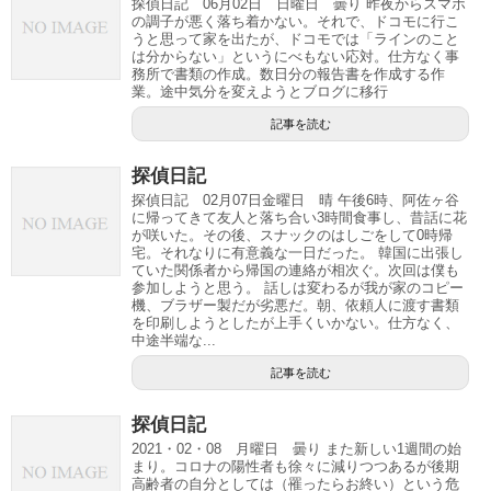
探偵日記 06月02日 日曜日 曇り 昨夜からスマホ
の調子が悪く落ち着かない。それで、ドコモに行こ
うと思って家を出たが、ドコモでは「ラインのこと
は分からない」というにべもない応対。仕方なく事
務所で書類の作成。数日分の報告書を作成する作
業。途中気分を変えようとブログに移行
記事を読む
探偵日記
探偵日記 02月07日金曜日 晴 午後6時、阿佐ヶ谷
に帰ってきて友人と落ち合い3時間食事し、昔話に花
が咲いた。その後、スナックのはしごをして0時帰
宅。それなりに有意義な一日だった。 韓国に出張し
ていた関係者から帰国の連絡が相次ぐ。次回は僕も
参加しようと思う。 話しは変わるが我が家のコピー
機、ブラザー製だが劣悪だ。朝、依頼人に渡す書類
を印刷しようとしたが上手くいかない。仕方なく、
中途半端な...
記事を読む
探偵日記
2021・02・08 月曜日 曇り また新しい1週間の始
まり。コロナの陽性者も徐々に減りつつあるが後期
高齢者の自分としては（罹ったらお終い）という危