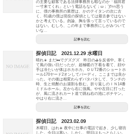
の主要な顧客である法律事務所も暇なのか「福田君
一寸来てくれ」という電話もない(´；ω；`)ｳｩｩ思う
に、僕の事務所の業歴は、かのテイタンの次に古
く、81歳の僕は現役の探偵としては最古参ではない
かと考えている。勿論、胸を張って言っているので
はない。むしろ、この年まで事務所にしがみついて
いな...
記事を読む
探偵日記 2021.12.29 水曜日
晴れ☀️ まだ🛌でグズグズ 昨日の⛳️を反省中。寒く
て風の強い日だったが、超極暖の下着を着て、顔や
手は冷たいが体はホカホカ。ＯＵT2番のショートホ
ール170ヤード2オンしてバーディ。ここまでは良か
った。その後は相変わらずバタバタして、ランチの
時、生と焼酎のお湯割を飲む。折り返しのＩＮ14番
ミドルホール。左から右に強風。やや左目に打った
が、風に流されカート道で跳ね右の池にポチヤン。
やはり右に流さ...
記事を読む
探偵日記 2023.02.09
木曜日、はれ☀️ 夜中に仕事の電話で起き、少し寝坊
した。今日は寒い。しかし、明日はもっとらしい。