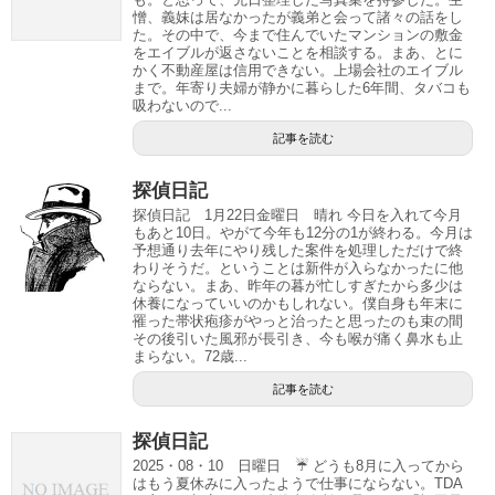
憎、義妹は居なかったが義弟と会って諸々の話をし
た。その中で、今まで住んでいたマンションの敷金
をエイブルが返さないことを相談する。まあ、とに
かく不動産屋は信用できない。上場会社のエイブル
まで。年寄り夫婦が静かに暮らした6年間、タバコも
吸わないので...
記事を読む
探偵日記
探偵日記 1月22日金曜日 晴れ 今日を入れて今月
もあと10日。やがて今年も12分の1が終わる。今月は
予想通り去年にやり残した案件を処理しただけで終
わりそうだ。ということは新件が入らなかったに他
ならない。まあ、昨年の暮が忙しすぎたから多少は
休養になっていいのかもしれない。僕自身も年末に
罹った帯状疱疹がやっと治ったと思ったのも束の間
その後引いた風邪が長引き、今も喉が痛く鼻水も止
まらない。72歳...
記事を読む
探偵日記
2025・08・10 日曜日 ☔ どうも8月に入ってから
はもう夏休みに入ったようで仕事にならない。TDA