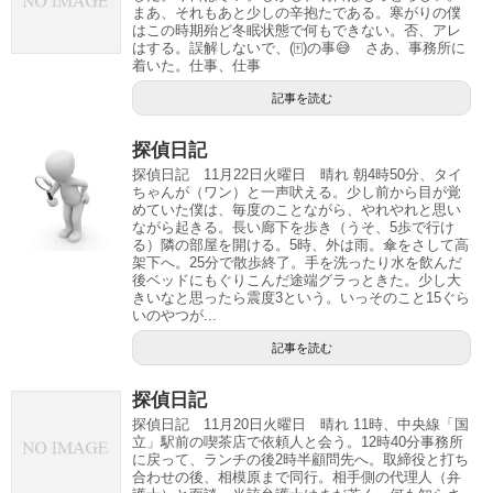
まあ、それもあと少しの辛抱たである。寒がりの僕
はこの時期殆ど冬眠状態で何もできない。否、アレ
はする。誤解しないで、(🀄️)の事😅 さあ、事務所に
着いた。仕事、仕事
記事を読む
探偵日記
探偵日記 11月22日火曜日 晴れ 朝4時50分、タイ
ちゃんが（ワン）と一声吠える。少し前から目が覚
めていた僕は、毎度のことながら、やれやれと思い
ながら起きる。長い廊下を歩き（うそ、5歩で行け
る）隣の部屋を開ける。5時、外は雨。傘をさして高
架下へ。25分で散歩終了。手を洗ったり水を飲んだ
後ベッドにもぐりこんだ途端グラっときた。少し大
きいなと思ったら震度3という。いっそのこと15ぐら
いのやつが...
記事を読む
探偵日記
探偵日記 11月20日火曜日 晴れ 11時、中央線「国
立」駅前の喫茶店で依頼人と会う。12時40分事務所
に戻って、ランチの後2時半顧問先へ。取締役と打ち
合わせの後、相模原まで同行。相手側の代理人（弁