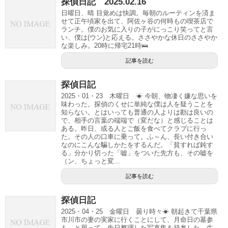
探偵日記 2025.02.16
日曜日、晴 目覚めは快調。毎朝のルーティンを済ま
せて正午頃家を出て、阿佐ヶ谷の何時もの喫茶店で
ランチ。僕のお気に入りの子がにっこり笑ってと言
い、僕は(ウン)と応える。ささやかな休日のささやか
な楽しみ。20時に帰宅21時🛌
記事を読む
探偵日記
2025・01・23 木曜日 ☀ 今朝、物凄く嫌な思いを
味わった。探偵のくせに単純な僕は人を疑うことを
知らない。とはいっても普通の人よりは勘は良いの
で、相手の言葉の端端で（変だな）と感じることは
ある。昨日、或る人とご飯を食べてクラブに行っ
た。その人の口車に乗って。ふ～ん、長い付き合い
なのにこんな騙しかたをするんだ。「貧すれば鈍す
る」分かり切った「嘘」をついた先方も、その嘘を
（ン、ちょっと変...
記事を読む
探偵日記
2025・04・25 金曜日 曇り時々☀ 朝起きて千葉県
市川市の妻の実家に行くことにして、月命日の墓参
も。と思って、先日整理した写真集を持参した。生