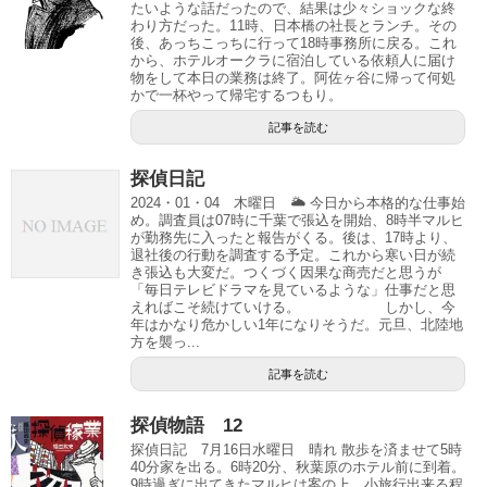
たいような話だったので、結果は少々ショックな終
わり方だった。11時、日本橋の社長とランチ。その
後、あっちこっちに行って18時事務所に戻る。これ
から、ホテルオークラに宿泊している依頼人に届け
物をして本日の業務は終了。阿佐ヶ谷に帰って何処
かで一杯やって帰宅するつもり。
記事を読む
探偵日記
2024・01・04 木曜日 🌥 今日から本格的な仕事始
め。調査員は07時に千葉で張込を開始、8時半マルヒ
が勤務先に入ったと報告がくる。後は、17時より、
退社後の行動を調査する予定。これから寒い日が続
き張込も大変だ。つくづく因果な商売だと思うが
「毎日テレビドラマを見ているような」仕事だと思
えればこそ続けていける。 しかし、今
年はかなり危かしい1年になりそうだ。元旦、北陸地
方を襲っ...
記事を読む
探偵物語 12
探偵日記 7月16日水曜日 晴れ 散歩を済ませて5時
40分家を出る。6時20分、秋葉原のホテル前に到着。
9時過ぎに出てきたマルヒは案の上、小旅行出来る程