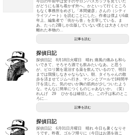
今日の午前中は女子のサロンパスカップを見ていた
がどうにも落ち着かず外へ。かといって行くところ
もなく事務所をめざし「本間健彦」さんの（シティ
ライツノート）を読むことにした。作者は僕より6歳
年上、編集者で「街から舎」を主宰している。ま
あ、たった2冊しか出版していない僕とは大きくかけ
離れた本物の...
記事を読む
探偵日記
探偵日記 8月18日火曜日 晴れ 痛風の痛みも和ら
いできて、そろそろ酒でも飲みたいなあ。と思う
が、ピロリ菌を退治する薬を飲んでいるので、明日
までは我慢しなきゃならない。朝、タイちゃんの散
歩を済ませてジムへ行き、マシンとプールで1時間半
汗を流した。気のせいか胸の筋肉が少しついたよう
な。そんなに簡単につくものじゃあないか。（笑）
れんげ 29 ひかるは確信した。この子は私のとこ
ろに...
記事を読む
探偵日記
探偵日記 6月01日月曜日 晴れ 今日も暑くなりそ
うです。昨夜、ゴルフ帰りに（今日はお酒を抜こ