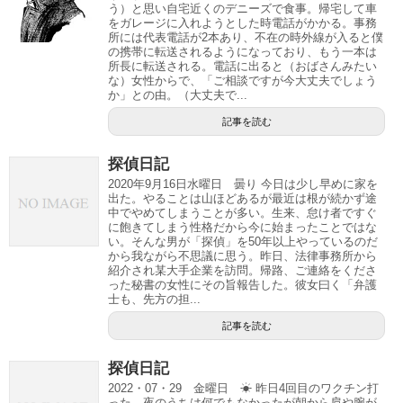
う）と思い自宅近くのデニーズで食事。帰宅して車
をガレージに入れようとした時電話がかかる。事務
所には代表電話が2本あり、不在の時外線が入ると僕
の携帯に転送されるようになっており、もう一本は
所長に転送される。電話に出ると（おばさんみたい
な）女性からで、「ご相談ですが今大丈夫でしょう
か」との由。（大丈夫で...
記事を読む
探偵日記
2020年9月16日水曜日 曇り 今日は少し早めに家を
出た。やることは山ほどあるが最近は根が続かず途
中でやめてしまうことが多い。生来、怠け者ですぐ
に飽きてしまう性格だから今に始まったことではな
い。そんな男が「探偵」を50年以上やっているのだ
から我ながら不思議に思う。昨日、法律事務所から
紹介され某大手企業を訪問。帰路、ご連絡をくださ
った秘書の女性にその旨報告した。彼女曰く「弁護
士も、先方の担...
記事を読む
探偵日記
2022・07・29 金曜日 ☀ 昨日4回目のワクチン打
った。夜のうちは何でもなかったが朝から肩や腕が