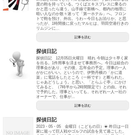
度の鞄を持っている。つくばエキスプレスに乗るの
かと思ったら違う。山手線で新橋へ、都内の地理に
暗い人なのか散々迷って「第一ホテル」へ。フロン
トで鞄を預け、外出。うわ～今日もお泊りか。と思
ったが、1時間後に戻ったマルヒは、羽田空港行きの
リムジンに...
記事を読む
探偵日記
探偵日記 12月05日火曜日 晴れ 今朝は少々早く家
を出る。1件用事を済ませて事務所へ。今日は組合の
理事会があり、その後、忘年会の予定。理事の一人
がかにがいい。というので、伊勢丹横の「かに道
楽」に電話をしたところ（一杯です）と断られた。
じゃあどうしょう。と思い、「とらふぐ亭」にかけ
てみると、（7時半から2時間限定で）との由。それ
で予約した。理事といっても、それぞれ一人一社の
オーナーで、仕事が...
記事を読む
探偵日記
2023・05・05 金曜日（こどもの日）☀ 昨日は一日
家に籠って巨人戦やゴルフの試合を見て過ごした。