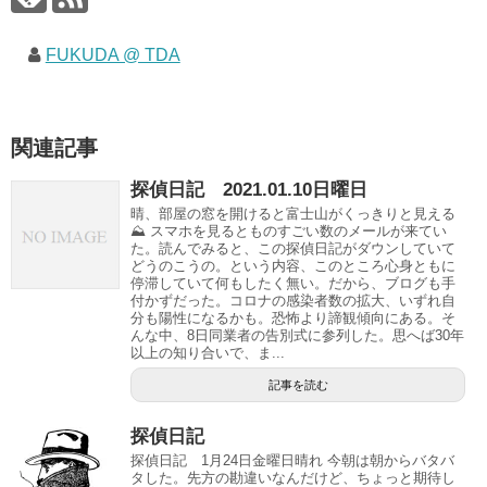
FUKUDA @ TDA
関連記事
探偵日記 2021.01.10日曜日
晴、部屋の窓を開けると富士山がくっきりと見える
⛰ スマホを見るとものすごい数のメールが来てい
た。読んでみると、この探偵日記がダウンしていて
どうのこうの。という内容、このところ心身ともに
停滞していて何もしたく無い。だから、ブログも手
付かずだった。コロナの感染者数の拡大、いずれ自
分も陽性になるかも。恐怖より諦観傾向にある。そ
んな中、8日同業者の告別式に参列した。思へば30年
以上の知り合いで、ま...
記事を読む
探偵日記
探偵日記 1月24日金曜日晴れ 今朝は朝からバタバ
タした。先方の勘違いなんだけど、ちょっと期待し