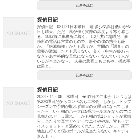
記事を読む
探偵日記
探偵日記 02月21日木曜日 晴 多少気温は低いが今
日も晴天。ただ、風が強く実際の温度より寒く感じ
る。10時前に事務所に着く。 1,2月共に超暇だ。事
務所の電話は営業のもので、肝心の僕の携帯も静
か。「絶滅職種」かとも思うが、世間の「調査」の
需要が激減したとも思えない。良く（申告が終わら
なきゃあ本格的な景気にならない）なんていう人が
いるが本当かな～。 人生の悲喜こもごもや、揉め事
は男と...
記事を読む
探偵日記
2023・11・08 水曜日 ☀ 昨日の二水会（いつもは
第2水曜日だからコンペ名も二水会、しかし、トップ
シーズンで予約が取れず前日の火曜日になってしま
ったらしい）朝のハーフは5番ホール迄かなりの☂に
見舞われぐしょ濡れ。しかも朝の第1ショットが素晴
らし当たりで真すぐヘアーウエイやや左。皆も（ナ
イスショット）と褒めてくれた。だがしかし、落下
地点に行くと僕のボールが見当たらない。キャディ
さんも（...