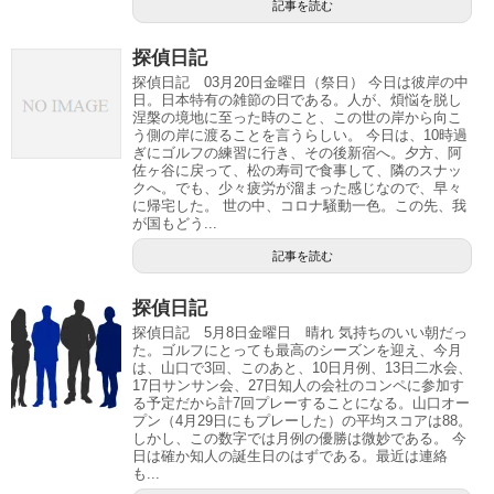
記事を読む
探偵日記
探偵日記 03月20日金曜日（祭日） 今日は彼岸の中
日。日本特有の雑節の日である。人が、煩悩を脱し
涅槃の境地に至った時のこと、この世の岸から向こ
う側の岸に渡ることを言うらしい。 今日は、10時過
ぎにゴルフの練習に行き、その後新宿へ。夕方、阿
佐ヶ谷に戻って、松の寿司で食事して、隣のスナッ
クへ。でも、少々疲労が溜まった感じなので、早々
に帰宅した。 世の中、コロナ騒動一色。この先、我
が国もどう...
記事を読む
探偵日記
探偵日記 5月8日金曜日 晴れ 気持ちのいい朝だっ
た。ゴルフにとっても最高のシーズンを迎え、今月
は、山口で3回、このあと、10日月例、13日二水会、
17日サンサン会、27日知人の会社のコンペに参加す
る予定だから計7回プレーすることになる。山口オー
プン（4月29日にもプレーした）の平均スコアは88。
しかし、この数字では月例の優勝は微妙である。 今
日は確か知人の誕生日のはずである。最近は連絡
も...