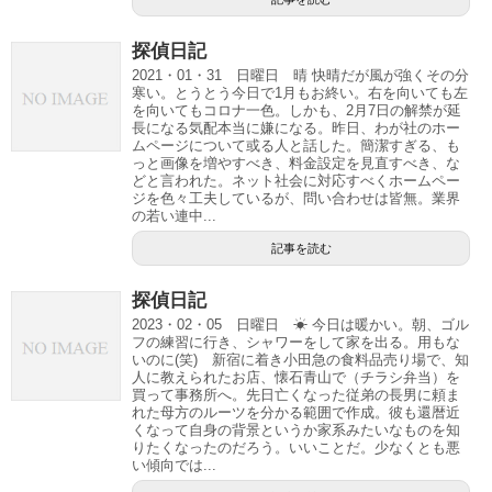
探偵日記
2021・01・31 日曜日 晴 快晴だが風が強くその分
寒い。とうとう今日で1月もお終い。右を向いても左
を向いてもコロナ一色。しかも、2月7日の解禁が延
長になる気配本当に嫌になる。昨日、わが社のホー
ムページについて或る人と話した。簡潔すぎる、も
っと画像を増やすべき、料金設定を見直すべき、な
どと言われた。ネット社会に対応すべくホームペー
ジを色々工夫しているが、問い合わせは皆無。業界
の若い連中...
記事を読む
探偵日記
2023・02・05 日曜日 ☀ 今日は暖かい。朝、ゴル
フの練習に行き、シャワーをして家を出る。用もな
いのに(笑) 新宿に着き小田急の食料品売り場で、知
人に教えられたお店、懐石青山で（チラシ弁当）を
買って事務所へ。先日亡くなった従弟の長男に頼ま
れた母方のルーツを分かる範囲で作成。彼も還暦近
くなって自身の背景というか家系みたいなものを知
りたくなったのだろう。いいことだ。少なくとも悪
い傾向では...