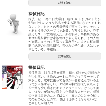
記事を読む
探偵日記
探偵日記 3月31日火曜日 晴れ 今日は5月の下旬か
6月の上旬のような気温で東京も夏日になるかもしれ
ない。と、ＮＨＫの天気予報で言っていた。それじ
ゃあもう冬のスーツじゃあ暑いだろうと思い、昨年
誂えたスーツに着替えた。新宿駅や、事務所のある
新宿御苑前駅には家族連れが多く見られ、その人達
が御苑に向うのを見送って事務所へ。まさに桜は満
開で絶好のお花見日和。春休みの子供達も大はしゃ
ぎしている。事務所...
記事を読む
探偵日記
探偵日記 11月17日金曜日 晴れ 穏やかな秋晴れだ
が少し寒い。冬物のコートに厚手のマフラーをして
家を出る。電車に乗っても僕が一番着込んでいるよ
うで少々恥ずかしい。 昨夜8時半に訪れた依頼人は
四十路を少し過ぎたキャリアウーマン。けっして美
人ではないが知的な目をした素敵な人だった。相談
の内容は自分のことではなく、友人のことを心配し
てのものだったので、僕は（仕事にはならないな）
と察したが知人の...