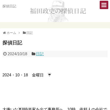
探偵日記
ホーム
日記
探偵日記
2024/10/18
日記
2024・10・18 金曜日 ☔
大嫌いな☔8時半家を出て事務所へ。10時、依頼人の会社で