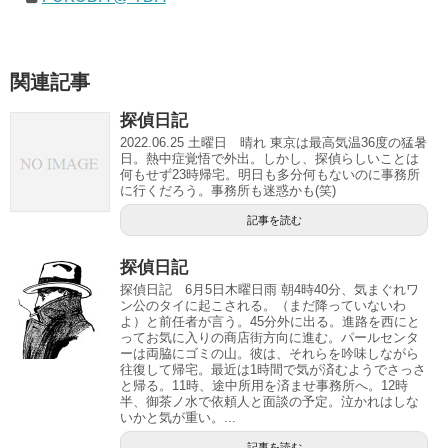
関連記事
探偵日記
2022.06.25 土曜日 晴れ 東京は最高気温36度の猛暑
日。熱中症覚悟で外出。しかし、探偵らしいことは
何もせず23時帰宅。明日も多分何もないのに事務所
に行くだろう。事務所も迷惑かも(笑)
記事を読む
探偵日記
探偵日記 6月5日木曜日雨 朝4時40分、気まぐれワ
ン公のタイに起こされる。（まだ降っていないわ
よ）と前任者が言う。45分外に出る。進路を西にと
ってお気に入りの商店街方向に進む。パールセンタ
ーは両脇にゴミの山。彼は、それらを吟味しながら
往復して帰宅。最近は1時間で気が済むようでさっさ
と帰る。11時、途中所用を済ませ事務所へ。12時
半、御茶ノ水で依頼人と面談の予定。泣かれはしな
いかと気が重い。...
記事を読む