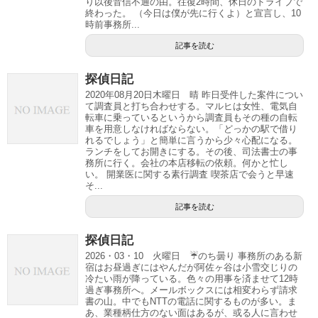
り以後音信不通の由。往復2時間、休日のドライブで
終わった。 （今日は僕が先に行くよ）と宣言し、10
時前事務所...
記事を読む
探偵日記
2020年08月20日木曜日 晴 昨日受件した案件につい
て調査員と打ち合わせする。マルヒは女性、電気自
転車に乗っているというから調査員もその種の自転
車を用意しなければならない。「どっかの駅で借り
れるでしょう」と簡単に言うから少々心配になる。
ランチをしてお開きにする。その後、司法書士の事
務所に行く。会社の本店移転の依頼。何かと忙し
い。 開業医に関する素行調査 喫茶店で会うと早速
そ...
記事を読む
探偵日記
2026・03・10 火曜日 ☔のち曇り 事務所のある新
宿はお昼過ぎにはやんだが阿佐ヶ谷は小雪交じりの
冷たい雨が降っている。色々の用事を済ませて12時
過ぎ事務所へ。メールボックスには相変わらず請求
書の山。中でもNTTの電話に関するものが多い。ま
あ、業種柄仕方のない面はあるが、或る人に言わせ