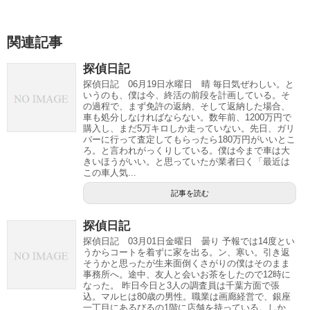
関連記事
探偵日記
探偵日記 06月19日水曜日 晴 毎日気ぜわしい。と
いうのも、僕は今、終活の前段を計画している。そ
の過程で、まず免許の返納、そして返納した場合、
車も処分しなければならない。数年前、1200万円で
購入し、まだ5万キロしか走っていない。先日、ガリ
バーに行って査定してもらったら180万円がいいとこ
ろ。と言われがっくりしている。僕は今まで車は大
きいほうがいい。と思っていたが業者曰く「最近は
この車人気...
記事を読む
探偵日記
探偵日記 03月01日金曜日 曇り 予報では14度とい
うからコートを着ずに家を出る。ン、寒い。引き返
そうかと思ったが生来面倒くさがりの僕はそのまま
事務所へ。途中、友人と会いお茶をしたので12時に
なった。 昨日今日と3人の調査員は千葉方面で張
込。マルヒは80歳の男性。職業は画廊経営で、銀座
一丁目にあるびるの1階に店舗を持っている。しか