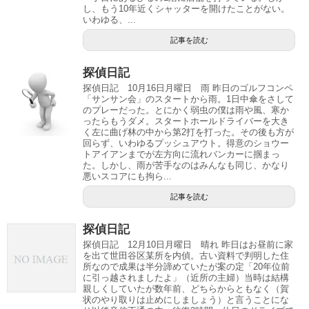
し、もう10年近くシャッターを開けたことがない。
いわゆる、...
記事を読む
探偵日記
探偵日記 10月16日月曜日 雨 昨日のゴルフコンペ
「サンサン会」のスタートから雨。1日中傘をさして
のプレーだった。とにかく弱虫の僕は雨や風、寒か
ったらもうダメ。スタートホールドライバーを大き
く左に曲げ林の中から第2打を打った。その後も方が
回らず、いわゆるプッシュアウト。得意のショウー
トアイアンまでが左方向に流れバンカーに掴まっ
た。しかし、雨が苦手なのはみんなも同じ、かなり
悪いスコアにも拘ら...
記事を読む
探偵日記
探偵日記 12月10日月曜日 晴れ 昨日はお昼前に家
を出て世田谷区某所を内偵。古い資料で判明した住
所なので成果は半分諦めていたが案の定「20年位前
に引っ越されましたよ」（近所の主婦）当時は結構
親しくしていたが数年前、どちらからともなく（賀
状のやり取りは止めにしましょう）と言うことにな