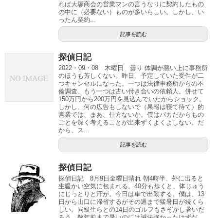
れば大塚商会の営業マンの言うなりに契約したもの
の中に（必要ない）ものが多いらしい。しかし、い
ったん契約...
記事を読む
探偵日記
2022・09・08 木曜日 曇り 体調が悪い上に事務所
のほうも芳しくない。昨日、予定していた受件が二
つキャンセルになった。一つは法律事務所からの不
倫調査、もう一つは古い付き合いの依頼人。併せて
150万円から200万円を見込んでいたからショック。
しかし、何の広告もしないで（果報は寝て待て）的
営業では、まあ、仕方ないか。僕はバカだからもの
ごとを深く考えることが出来ずくよくよしない。だ
から、ス...
記事を読む
探偵日記
探偵日記 8月9日金曜日晴れ 朝4時半、外に出ると
生暖かい空気に包まれる。40分も歩くと、体じゅう
にじっとりと汗が。今日は車で出勤する。僕は、13
日から山口に帰省するがその週まで猛暑日が続くら
しい。同級生らとの14日のゴルフもさぞかし暑いだ
ろう。数年前まで暑いのには滅法強かったはずだ