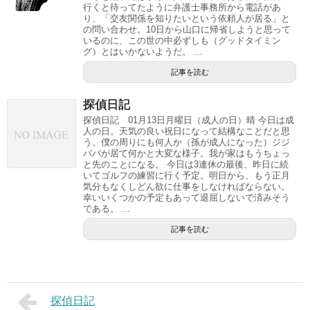
行くと待ってたように弁護士事務所から電話があ
り、「交友関係を知りたいという依頼人が居る」と
の問い合わせ。10日から山口に帰省しようと思って
いるのに、この世の中必ずしも（グッドタイミン
グ）とはいかないようだ。 ...
記事を読む
探偵日記
探偵日記 01月13日月曜日（成人の日）晴 今日は成
人の日。天気の良い祝日になって結構なことだと思
う。僕の周りにも何人か（孫が成人になった）ジジ
ババが居て何かと大変な様子。我が家はもうちょっ
と先のことになる。 今日は3連休の最後、昨日に続
いてゴルフの練習に行く予定。明日から、もう正月
気分もなくしどん欲に仕事をしなければならない。
幸いいくつかの予定もあって退屈しないで済みそう
である。 ...
記事を読む
探偵日記