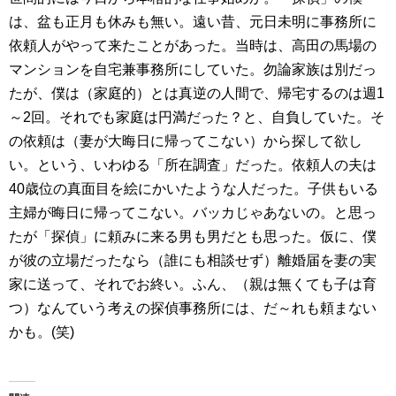
は、盆も正月も休みも無い。遠い昔、元日未明に事務所に
依頼人がやって来たことがあった。当時は、高田の馬場の
マンションを自宅兼事務所にしていた。勿論家族は別だっ
たが、僕は（家庭的）とは真逆の人間で、帰宅するのは週1
～2回。それでも家庭は円満だった？と、自負していた。そ
の依頼は（妻が大晦日に帰ってこない）から探して欲し
い。という、いわゆる「所在調査」だった。依頼人の夫は
40歳位の真面目を絵にかいたような人だった。子供もいる
主婦が晦日に帰ってこない。バッカじゃあないの。と思っ
たが「探偵」に頼みに来る男も男だとも思った。仮に、僕
が彼の立場だったなら（誰にも相談せず）離婚届を妻の実
家に送って、それでお終い。ふん、（親は無くても子は育
つ）なんていう考えの探偵事務所には、だ～れも頼まない
かも。(笑)