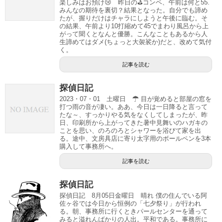
楽しみはお預け😢 昨日の⛳️コンペ、午前は何と55.
みんなの期待を裏切？結果となった。自分でも諦め
たが、握りだけはチャラにしようと午後に臨む。そ
の結果、午前より10打縮めて45でまわり風呂から上
がって聞くとなんと優勝。こんなこともあるから人
生諦めてはダメ(ちょっと大袈裟か)だと、改めて気付
く。
記事を読む
探偵日記
2023・07・01 土曜日 ☂ 目が覚めると部屋の窓を
打つ雨の音が凄い。ああ、今日は一日降ると言って
たな～、すっかりやる気をなくしてしまったが、昨
日、印刷所から上がってきた暑中見舞いのハガキの
ことを思い、のろのろとシャワーを浴びて家を出
る。途中、文房具店に寄り太字用のボールペンを3本
購入して事務所へ。
記事を読む
探偵日記
探偵日記 8月05日金曜日 晴れ 僕の住んでいる阿
佐ヶ谷では今日から恒例の「七夕祭り」が行われ
る。朝、事務所に行くときパールセンターを通って
みると溢れんばかりの人出。平和である。事務所に