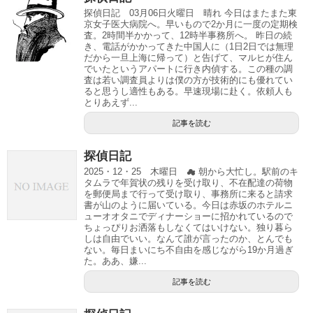
探偵日記 03月06日火曜日 晴れ 今日はまたまた東
京女子医大病院へ。早いもので2か月に一度の定期検
査。2時間半かかって、12時半事務所へ。 昨日の続
き、電話がかかってきた中国人に（1日2日では無理
だから一旦上海に帰って）と告げて、マルヒが住ん
でいたというアパートに行き内偵する。この種の調
査は若い調査員よりは僕の方が技術的にも優れてい
ると思うし適性もある。早速現場に赴く。依頼人も
とりあえず...
記事を読む
探偵日記
2025・12・25 木曜日 ☁ 朝から大忙し。駅前のキ
タムラで年賀状の残りを受け取り、不在配達の荷物
を郵便局まで行って受け取り、事務所に来ると請求
書が山のように届いている。今日は赤坂のホテルニ
ューオオタニでディナーショーに招かれているので
ちょっぴりお洒落もしなくてはいけない。独り暮ら
しは自由でいい。なんて誰が言ったのか、とんでも
ない。毎日まいにち不自由を感じながら19か月過ぎ
た。ああ、嫌...
記事を読む