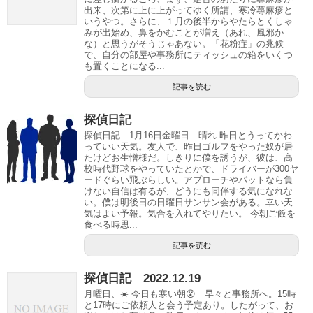
出来、次第に上に上がってゆく所謂、寒冷蕁麻疹と
いうやつ。さらに、１月の後半からやたらとくしゃ
みが出始め、鼻をかむことが増え（あれ、風邪か
な）と思うがそうじゃあない。「花粉症」の兆候
で、自分の部屋や事務所にティッシュの箱をいくつ
も置くことになる...
記事を読む
探偵日記
探偵日記 1月16日金曜日 晴れ 昨日とうってかわ
っていい天気。友人で、昨日ゴルフをやった奴が居
たけどお生憎様だ。しきりに僕を誘うが、彼は、高
校時代野球をやっていたとかで、ドライバーが300ヤ
ードぐらい飛ぶらしい。アプローチやパットなら負
けない自信は有るが、どうにも同伴する気になれな
い。僕は明後日の日曜日サンサン会がある。幸い天
気はよい予報。気合を入れてやりたい。 今朝ご飯を
食べる時思...
記事を読む
探偵日記 2022.12.19
月曜日、☀️ 今日も寒い朝😵 早々と事務所へ。15時
と17時にご依頼人と会う予定あり。したがって、お