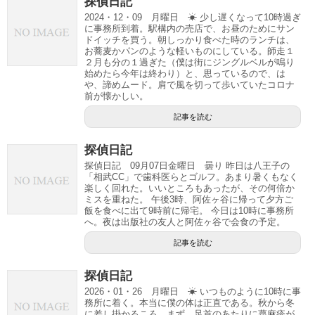
探偵日記
2024・12・09 月曜日 ☀ 少し遅くなって10時過ぎ
に事務所到着。駅構内の売店で、お昼のためにサン
ドイッチを買う。朝しっかり食べた時のランチは、
お蕎麦かパンのような軽いものにしている。師走１
２月も分の１過ぎた（僕は街にジングルベルが鳴り
始めたら今年は終わり）と、思っているので、は
や、諦めムード。肩で風を切って歩いていたコロナ
前が懐かしい。
記事を読む
探偵日記
探偵日記 09月07日金曜日 曇り 昨日は八王子の
「相武CC」で歯科医らとゴルフ。あまり暑くもなく
楽しく回れた。いいところもあったが、その何倍か
ミスを重ねた。 午後3時、阿佐ヶ谷に帰って夕方ご
飯を食べに出て9時前に帰宅。 今日は10時に事務所
へ。夜は出版社の友人と阿佐ヶ谷で会食の予定。
記事を読む
探偵日記
2026・01・26 月曜日 ☀ いつものように10時に事
務所に着く。本当に僕の体は正直である。秋から冬
に差し掛かるころ、まず、足首のあたりに蕁麻疹が