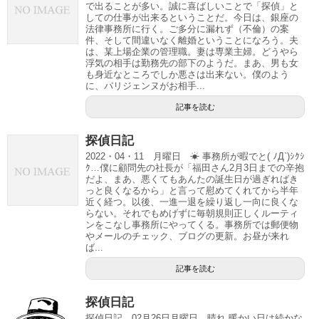
で出ることが多い。誠に喜ばしいことで「探偵」と
しての仕事が出来るということだ。今日は、銀座の
法律事務所に行く。ご多分に漏れず（不倫）の案
件、そして間違いなく離婚ということになろう。夫
は、某上場企業の管理職。妻は専業主婦。どうやら
浮気の相手は勤務先の部下のようだ。まあ、男も女
も身近なところでしか悪さは出来ない。僕のよう
に、パリジェンヌがお相手...
記事を読む
探偵日記
2022・04・11 月曜日 ☀ 事務所が暇でと( ﾉД`)ｼｸｼ
ｸ…僕に顧問先の社長が「福田さん2月3日までの辛抱
だよ、まあ、悪くてもあんたの誕生日が過ぎればき
っと良くなるから」と言って慰めてくれてから半年
近く経つ。以後、一進一退を繰り返し一向に良くな
らない。それでもめげずに毎朝規則正しくルーティ
ンをこなし事務所にやってくる。事務所では郵便物
やメールのチェック、ブログの更新。お昼が来れ
ば...
記事を読む
探偵日記
探偵日記 02月26日月曜日 晴れ 暖かい日は続かな