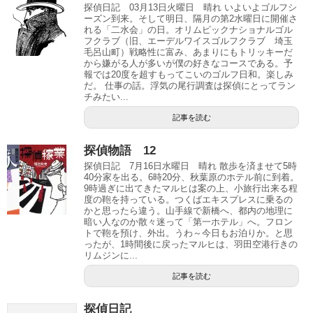
探偵日記 03月13日火曜日 晴れ いよいよゴルフシ
ーズン到来。そして明日、隔月の第2水曜日に開催さ
れる「二水会」の日。オリムピックナショナルゴル
フクラブ（旧、エーデルワイスゴルフクラブ 埼玉
毛呂山町）戦略性に富み、あまりにもトリッキーだ
から嫌がる人が多いが僕の好きなコースである。予
報では20度を超すもってこいのゴルフ日和。楽しみ
だ。 仕事の話。浮気の尾行調査は探偵にとってラン
チみたい...
記事を読む
探偵物語 12
探偵日記 7月16日水曜日 晴れ 散歩を済ませて5時
40分家を出る。6時20分、秋葉原のホテル前に到着。
9時過ぎに出てきたマルヒは案の上、小旅行出来る程
度の鞄を持っている。つくばエキスプレスに乗るの
かと思ったら違う。山手線で新橋へ、都内の地理に
暗い人なのか散々迷って「第一ホテル」へ。フロン
トで鞄を預け、外出。うわ～今日もお泊りか。と思
ったが、1時間後に戻ったマルヒは、羽田空港行きの
リムジンに...
記事を読む
探偵日記