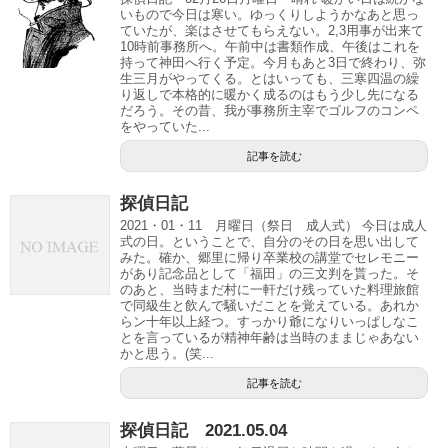
いもので今日は寒い。ゆっくりしようかなあと思っ
ていたが、楽はさせてもらえない。2,3用事が出来て
10時前事務所へ。午前中は書類作成、午後はこれを
持って神田へ行く予定。今月もあと3日で終わり、弥
生三月がやってくる。とはいっても、三寒四温の繰
り返しで本格的に暖かく成るのはもう少し先になる
だろう。その昔、我が事務所主宰でゴルフのコンペ
をやっていた...
記事を読む
探偵日記
2021・01・11 月曜日（祭日 成人式） 今日は成人
式の日。ということで、自分のその日を思い出して
みた。確か、郷里に帰り卒業校の講堂でセレモニー
があり記念品として「福田」の三文判を貰った。そ
のあと、当時まだ村に一軒だけ残っていた料理旅館
で同級生と飲んで騒いだことを覚えている。あれか
らン十年以上経つ。すっかり爺になりいっぱしなこ
とを言っているが精神年齢は当時のままじゃあない
かと思う。(笑...
記事を読む
探偵日記 2021.05.04