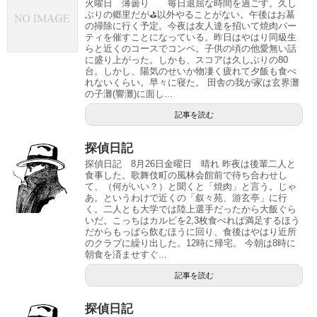
火曜日 薄曇り 毎日退屈な時間を過ごす。久し
ぶりの郷里だが⛳️以外やることがない。午後はお墓
の掃除に行く予定。今夜は友人達を招いて焼肉パー
ティを催すことになっている。昨日はやはり同級生
らと近くのコースでコンペ。子供の頃の他愛無い話
に盛り上がった。しかも、スコアは久しぶりの80
台。しかし、陽気のせいか物凄く疲れて夕飯も食べ
れないくらい。早々に寝た。 田舎の我が家は玄界灘
の子灘(響灘)に面し...
記事を読む
探偵日記
探偵日記 8月26日金曜日 晴れ 昨夜は後輩二人と
食事した。歌舞伎町の風林会館前で待ち合わせし
て、（何がいい？）と聞くと「焼肉」と言う。じゃ
あ。というわけで近くの「叙々苑、游玄亭」に行
く。二人とも大学では陸上選手だったから大飯ぐら
いだ。こっちはカルビを2,3枚食べれば満足するほう
だからもっぱら飲むほうに回り、食後はやはり近所
のクラブに繰り出した。12時に帰宅。 今朝は8時に
朝食を済ませすぐ...
記事を読む
探偵日記