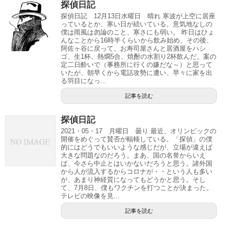
探偵日記
探偵日記 12月13日水曜日 晴れ 寒波が上空に居座
っているとか、寒い日が続いている。意気地なしの
僕は雨風は勿論のこと、寒さにも弱い。 昨日はひょ
んなことから16時半くらいから飲み始め、その後、
阿佐ヶ谷に戻って、お寿司屋さんと居酒屋をハシ
ゴ、生1杯、熱燗5合、焼酎の水割り2杯飲んだ。案の
定二日酔いで（事務所に行くの嫌だな～）と思って
いたが、朝早くから電話攻勢に遭い、早々に家を出
る羽目になっ...
記事を読む
探偵日記
2021・05・17 月曜日 曇り 最近、オリンピックの
開催をめぐって賛否が輻輳している。「探偵」の僕
的にはどうでもいいような感じだが、立場が違えば
大きな問題なのだろう。まあ、国の名誉からいえ
ば、今さら中止とはいかないだろうと思う。諸外国
から人が流入するからコロナが・・という人も多い
が、あまり神経質になってもどうかと思う。そし
て、7月8日、僕もワクチンを打つことが決まった。
テレビの映像を見...
記事を読む