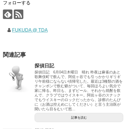
フォローする
FUKUDA @ TDA
関連記事
探偵日記
探偵日記 6月04日木曜日 晴れ 昨夜は麻雀のあと
歌舞伎町で飲んで、阿佐ヶ谷でも引っかかりギリギ
リ午前様にならない頃帰宅した。最近は3種類の酒を
チャンポンで飲む癖がついて、毎回ほろよい気分で
家に帰る。昨日も、まずビール、それから焼酎を飲
んで、クラブではウイスキー。阿佐ヶ谷のスナック
でもウイスキーのロックだったから、診察のたんび
に（お酒は控えめにしてください）と言う主治医が
聞いたら目をむいて怒...
記事を読む