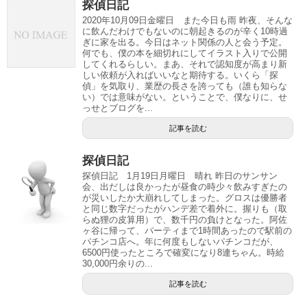
探偵日記
2020年10月09日金曜日 また今日も雨 昨夜、そんな
に飲んだわけでもないのに朝起きるのが辛く10時過
ぎに家を出る。今日はネット関係の人と会う予定。
何でも、僕の本を細切れにしてイラスト入りで公開
してくれるらしい。まあ、それで認知度が高まり新
しい依頼が入ればいいなと期待する。いくら「探
偵」を気取り、業歴の長さを誇っても（誰も知らな
い）では意味がない。ということで、僕なりに、せ
っせとブログを...
記事を読む
探偵日記
探偵日記 1月19日月曜日 晴れ 昨日のサンサン
会、出だしは良かったが昼食の時少々飲みすぎたの
が災いしたか大崩れしてしまった。グロスは優勝者
と同じ数字だったがハンデ差で着外に。握りも（取
らぬ狸の皮算用）で、数千円の負けとなった。阿佐
ヶ谷に帰って、パーティまで1時間あったので駅前の
パチンコ店へ。年に何度もしないパチンコだが、
6500円使ったところで確変になり8連ちゃん。時給
30,000円余りの...
記事を読む