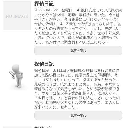
探偵日記
2022・04・22 金曜日 ☀ 数日安定しない天気が続
いたが今日は快晴、定時に事務所に着いた。今日は
やることが多い。多分雀荘には行けないだろう(笑)
奇妙な依頼人 4－2 最初の依頼はあっさり終了。あ
りきたりの報告書をもって訪問。しかし、先方はい
たく感激し次々と頼んできた。まあ、世の中好景気
に沸いていたので、僕の探偵事務所も大層潤ってい
たし、気が付けば調査員も20人以上になっ...
記事を読む
探偵日記
探偵日記 3月11日火曜日晴れ 昨日は素行調査に参
加して酷い目にあった。厳寒の路上で2時間半、俗
に、（立ち張り）になって、凍死するかと思った。
最後のほうは、眠気までもよおし、ああ、凍死する
時は眠くなって気持ちがいい。という説が納得でき
た。マルヒは某大手企業の部長さん。依頼人から、
「今日は怪しい」と言われ張り込むことになったの
だが、勤務先が大きなビルの中にあって、出入り口
が多いうえに、セキュリ...
記事を読む