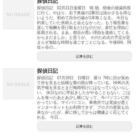
探偵日記
探偵日記 02月21日金曜日 晴 朝、朝食の後歯科医
に行く。やはり、右下奥歯の2番目は抜かざるを得な
いようだ。初めて自分の歯が1本無くなる。 今日も
約束していた依頼人と会えなかった。もう報告書を
渡して報酬を受け取るだけなのだが、多忙を理由に
延期される。まあ、都合が悪い理由を連絡してくる
からまだましか。と思うが。 そのため次の予定が定
まらず無駄な時間を過ごすことになる。午後6時、阿
佐ヶ谷の...
記事を読む
探偵日記
探偵日記 07月28日 日曜日 曇り 7時に目が覚め
て外を見ると結構な量の雨が降っている。NHKの天
気予報を見るとまだ梅雨明けにはなっていないらし
い。 休日なのに早起きしたがやることもない。ごは
んを食べたあとあ少し横になって、今パソコンに向
かっている。マイパソコン、事務所では電波が悪く
インターネットもお利用できず、ブログの更新も出
来なかったが、家に移してからは機嫌よく応じてく
れる。 今日...
記事を読む