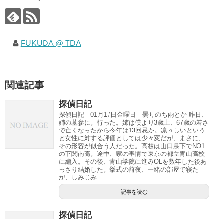
FUKUDA @ TDA
関連記事
探偵日記
探偵日記 01月17日金曜日 曇りのち雨とか 昨日、
姉の墓参に。行った。姉は僕より3歳上、67歳の若さ
で亡くなったから今年は13回忌か。凛々しいという
と女性に対する評価としては少々変だが、まさに、
その形容が似合う人だった。高校は山口県下でNO1
の下関南高。途中、家の事情で東京の都立青山高校
に編入。その後、青山学院に進みOLを数年した後あ
っさり結婚した。挙式の前夜、一緒の部屋で寝た
が、しみじみ...
記事を読む
探偵日記