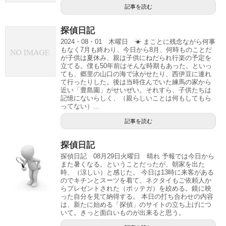
記事を読む
探偵日記
2024・08・01 木曜日 ☀ まことに残念ながら何事
もなく7月も終わり、今日から8月、何時ものことだ
が子供は夏休み、親は子供にねだられ行楽の予定を
立てる。僕も50年前はそんな時期もあった。といっ
ても、郷里の山口の海で泳がせたり、西伊豆に連れ
て行ったりした。後は当時住んでいた練馬の家から
近い「豊島園」がせいぜい。それすら、子供たちは
記憶にないらしく、（親らしいことは何もしてもら
ってない）...
記事を読む
探偵日記
探偵日記 08月29日火曜日 晴れ 予報では今日から
また暑くなる。ということだったが、朝家を出た
時、（涼しい）と感じた。 今日は13時に来客がある
のでキチンとスーツを着て、ネクタイもご依頼人か
らプレゼントされた（ボッテガ）を絞める。鏡に映
った自分を見て納得する。 本日の打ち合わせの内容
は、新たに始める「探偵」のサイトの立ち上げにつ
いて。きっと面白いものが出来ると思う。