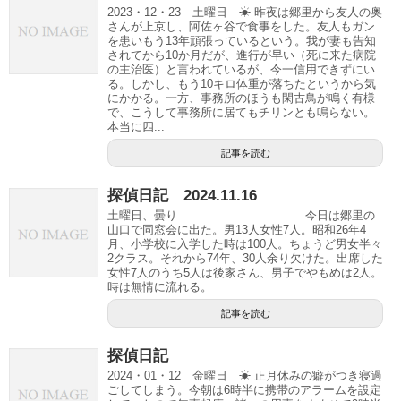
2023・12・23 土曜日 ☀ 昨夜は郷里から友人の奥
さんが上京し、阿佐ヶ谷で食事をした。友人もガン
を患いもう13年頑張っているという。我が妻も告知
されてから10か月だが、進行が早い（死に来た病院
の主治医）と言われているが、今一信用できずにい
る。しかし、もう10キロ体重が落ちたというから気
にかかる。一方、事務所のほうも閑古鳥が鳴く有様
で、こうして事務所に居てもチリンとも鳴らない。
本当に四...
記事を読む
探偵日記 2024.11.16
土曜日、曇り 今日は郷里の
山口で同窓会に出た。男13人女性7人。昭和26年4
月、小学校に入学した時は100人。ちょうど男女半々
2クラス。それから74年、30人余り欠けた。出席した
女性7人のうち5人は後家さん、男子でやもめは2人。
時は無情に流れる。
記事を読む
探偵日記
2024・01・12 金曜日 ☀ 正月休みの癖がつき寝過
ごしてしまう。今朝は6時半に携帯のアラームを設定