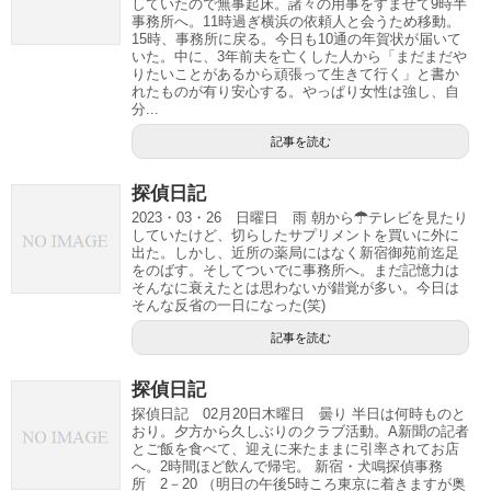
していたので無事起床。諸々の用事をすませて9時半
事務所へ。11時過ぎ横浜の依頼人と会うため移動。
15時、事務所に戻る。今日も10通の年賀状が届いて
いた。中に、3年前夫を亡くした人から「まだまだや
りたいことがあるから頑張って生きて行く」と書か
れたものが有り安心する。やっぱり女性は強し、自
分...
記事を読む
探偵日記
2023・03・26 日曜日 雨 朝から☂テレビを見たり
していたけど、切らしたサプリメントを買いに外に
出た。しかし、近所の薬局にはなく新宿御苑前迄足
をのばす。そしてついでに事務所へ。まだ記憶力は
そんなに衰えたとは思わないが錯覚が多い。今日は
そんな反省の一日になった(笑)
記事を読む
探偵日記
探偵日記 02月20日木曜日 曇り 半日は何時ものと
おり。夕方から久しぶりのクラブ活動。A新聞の記者
とご飯を食べて、迎えに来たままに引率されてお店
へ。2時間ほど飲んで帰宅。 新宿・犬鳴探偵事務
所 2－20 （明日の午後5時ころ東京に着きますが奥