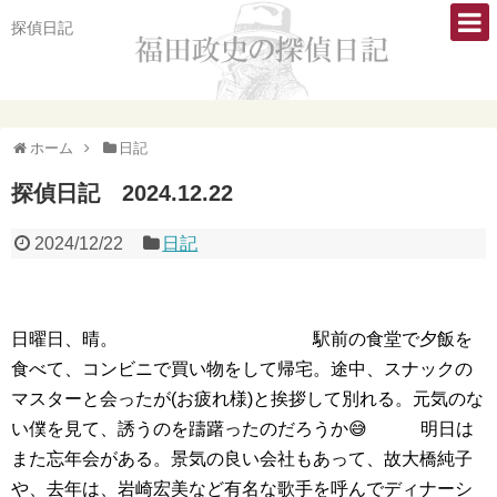
探偵日記
ホーム
日記
探偵日記 2024.12.22
2024/12/22
日記
日曜日、晴。 駅前の食堂で夕飯を
食べて、コンビニで買い物をして帰宅。途中、スナックの
マスターと会ったが(お疲れ様)と挨拶して別れる。元気のな
い僕を見て、誘うのを躊躇ったのだろうか😅 明日は
また忘年会がある。景気の良い会社もあって、故大橋純子
や、去年は、岩崎宏美など有名な歌手を呼んでディナーシ