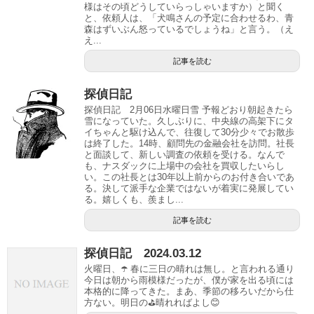
様はその頃どうしていらっしゃいますか）と聞く
と、依頼人は、「犬鳴さんの予定に合わせるわ、青
森はずいぶん怒っているでしょうね」と言う。（え
え...
記事を読む
探偵日記
探偵日記 2月06日水曜日雪 予報どおり朝起きたら
雪になっていた。久しぶりに、中央線の高架下にタ
イちゃんと駆け込んで、往復して30分少々でお散歩
は終了した。14時、顧問先の金融会社を訪問。社長
と面談して、新しい調査の依頼を受ける。なんで
も、ナスダックに上場中の会社を買収したいらし
い。この社長とは30年以上前からのお付き合いであ
る。決して派手な企業ではないが着実に発展してい
る。嬉しくも、羨まし...
記事を読む
探偵日記 2024.03.12
火曜日、☂️ 春に三日の晴れは無し。と言われる通り
今日は朝から雨模様だったが、僕が家を出る頃には
本格的に降ってきた。まあ、季節の移ろいだから仕
方ない。明日の⛳️晴れればよし😊