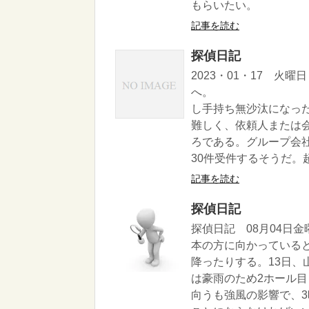
もらいたい。
記事を読む
探偵日記
2023・01・17 火
へ。 昨
し手持ち無沙汰になっ
難しく、依頼人または
ろである。グループ会
30件受件するそうだ。超
記事を読む
探偵日記
探偵日記 08月04日
本の方に向かっている
降ったりする。13日
は豪雨のため2ホール
向うも強風の影響で、