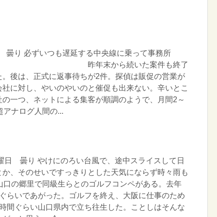
曜日 曇り 必ずいつも遅延する中央線に乗って事務所
年末から続いた案件も終了
た。後は、正式に返事待ちが2件。探偵は販促の営業が
会社に対し、やいのやいのと催促も出来ない。辛いとこ
社の一つ、ネットによる集客が順調のようで、月間2～
アナログ人間の...
金曜日 曇り やけにのろい台風で、途中スライスして日
とか、そのせいですっきりとした天気にならず時々雨も
、山口の郷里で同級生らとのゴルフコンペがある。去年
目ぐらいであがった。ゴルフを終え、大阪に仕事のため
3時間ぐらい山口県内で立ち往生した。ことしはそんな