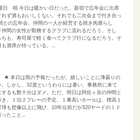
水曜日 晴 今日は暖かい日だった。新宿で忘年会に出席
ぐれず酒もおいしくない。それでも二次会まで付き合っ
仲間との忘年会、仲間の一人が経営する焼き肉屋らし
り仲間の女性が勤務するクラブに流れるだろう。そし
っちも、寿司屋で軽く食べてクラブ行になるだろう。そ
も酒席が待っている。...
木曜日 ☀ 本日は雨の予報だったが、嬉しいことに薄曇りの
い。しかし、32度というわりには暑い。事務所に来て
にするも数十分はダメ。ただ、明日は阿佐ヶ谷の仲間と
行き、１泊２プレーの予定。１番高いホールは、標高１
球も想像以上に飛び、10年位前だが320ヤードのミド
たこと...