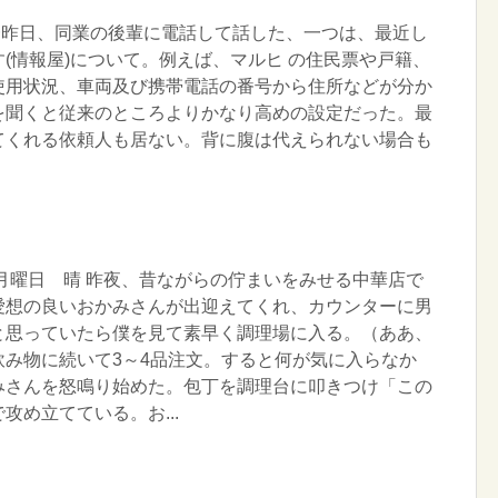
曜日 晴 一昨日、同業の後輩に電話して話した、一つは、最近し
(情報屋)について。例えば、マルヒ の住民票や戸籍、
使用状況、車両及び携帯電話の番号から住所などが分か
を聞くと従来のところよりかなり高めの設定だった。最
てくれる依頼人も居ない。背に腹は代えられない場合も
 月曜日 晴 昨夜、昔ながらの佇まいをみせる中華店で
愛想の良いおかみさんが出迎えてくれ、カウンターに男
と思っていたら僕を見て素早く調理場に入る。（ああ、
飲み物に続いて3～4品注文。すると何が気に入らなか
みさんを怒鳴り始めた。包丁を調理台に叩きつけ「この
攻め立てている。お...