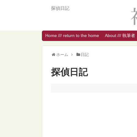
探偵日記
Home /// return to the home
About /// 執筆者
ホーム
日記
探偵日記