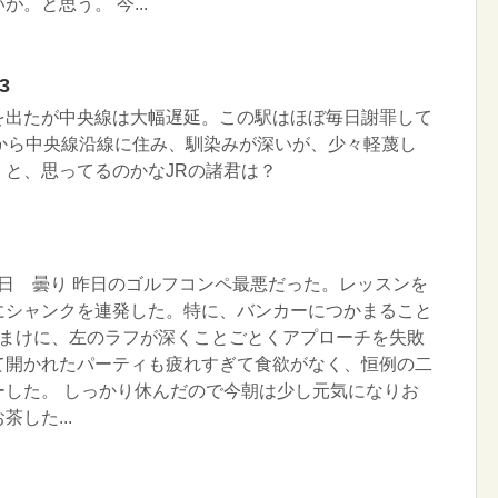
。と思う。 今...
3
を出たが中央線は大幅遅延。この駅はほぼ毎日謝罪して
代から中央線沿線に住み、馴染みが深いが、少々軽蔑し
。と、思ってるのかなJRの諸君は？
 月曜日 曇り 昨日のゴルフコンペ最悪だった。レッスンを
にシャンクを連発した。特に、バンカーにつかまること
おまけに、左のラフが深くことごとくアプローチを失敗
て開かれたパーティも疲れすぎて食欲がなく、恒例の二
ーした。 しっかり休んだので今朝は少し元気になりお
した...