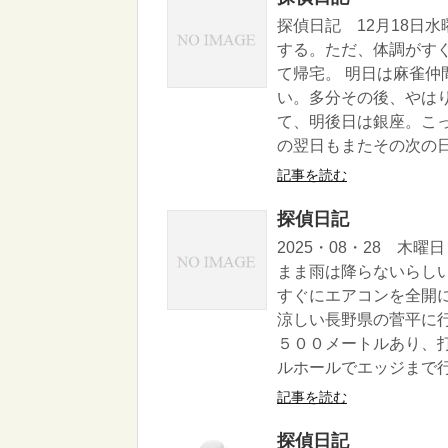
探偵日記 12月18日
する。ただ、体調がす
て帰宅。 明日は麻雀
い。多分その後、やは
て、明後日は銀座。こ
の翌日もまたその次の日
記事を読む
探偵日記
2025・08・28 
まま雨は降らないらし
すぐにエアコンを全開
涼しい長野県の菅平に
５００メートルあり、打
ルホールでエッジまで行っ
記事を読む
探偵日記