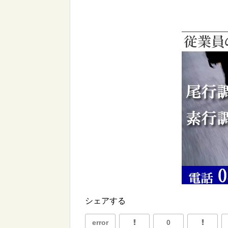
シェアする
error
0