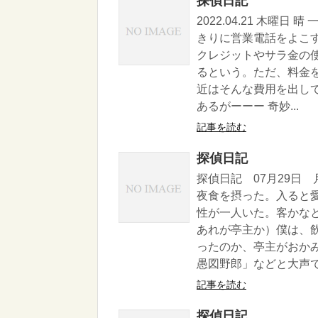
探偵日記
2022.04.21 木
きりに営業電話をよこす
クレジットやサラ金の
るという。ただ、料金
近はそんな費用を出し
あるがーーー 奇妙...
記事を読む
探偵日記
探偵日記 07月29日
夜食を摂った。入ると
性が一人いた。客かな
あれが亭主か）僕は、
ったのか、亭主がおか
愚図野郎」などと大声で
記事を読む
探偵日記