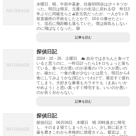
水曜日、晴。午前中墓参、往復6000歩は少々キツか
った。明日は帰京。元通りの生活に戻れる😊 昨日3
年ぶりに同級生らと⛳️皆元気だったが、一人が1ヶ月
前直腸癌の手術をしたとかで、10キロ痩せたとい
う。流石に飛距離も落ちていた。僕は病気もしない
のに飛ばなくなった。😅
記事を読む
探偵日記
2024・10・26 土曜日 ☁ 自分ではきちんと食べて
いると思うのに、一昨日計ったら1キロちょっと落ち
ている。食べ方が悪いのか栄養のバランスが悪いの
か。確かに、一食の量が少ないとは思う。明日から4
食にしてみようかな(笑)というわけで、最近すぐ疲れ
てしまう。大好きな麻雀もカラオケも（まあいいか
やめよう）と思い真っすぐ帰宅する。いいのか悪い
のか良く分からない。
記事を読む
探偵日記
探偵日記 06月04日 木曜日 晴 20時過ぎに帰宅
し、そのまま寝てしまったらしい。少し前に起きて
歯を磨きこれから本格的に就寝タイム。最近は、と