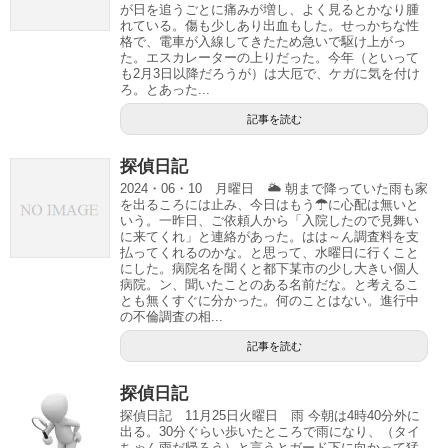
が日を追うごとに痛みが増し、よく見るとかなり腫
れている。傷も少しあり出血もした。せっかちな性
格で、電車が入線してきたため急いで駆け上がっ
た。エスカレーターの上りだった。今年（といって
も2月3日以降だろうが）は大厄で、ケガに気を付け
ろ。とあった...
記事を読む
探偵日記
2024・06・10 月曜日 🌥 朝まで降っていた雨も家
を出るころには止み、今日はもう☂に心配は無いと
いう。一昨日、ご依頼人から「入院したので見舞い
に来てくれ」と連絡があった。はは～ん調査料を支
払ってくれるのかな。と思って、水曜日に行くこと
にした。病院名を聞くと都下某市の少し大きい個人
病院。ン、聞いたことのある名前だな。と考えるこ
とも無くすぐに分かった。何のことはない。進行中
の不倫調査の相...
記事を読む
探偵日記
探偵日記 11月25日火曜日 雨 今朝は4時40分外に
出る。30分ぐらい歩いたところで雨になり、（タイ
ちゃん雨だ帰ろう）と言うとガード下に向かって猛