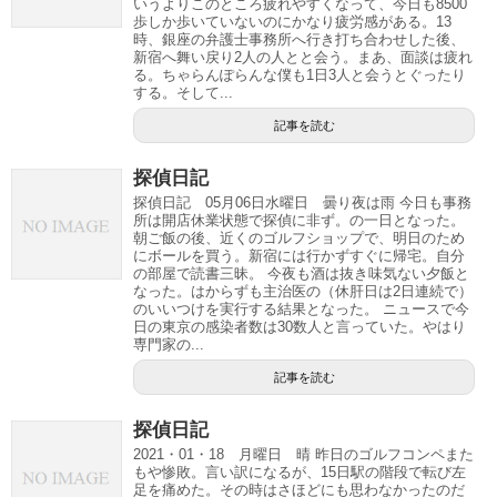
いうよりこのところ疲れやすくなって、今日も8500
歩しか歩いていないのにかなり疲労感がある。13
時、銀座の弁護士事務所へ行き打ち合わせした後、
新宿へ舞い戻り2人の人とと会う。まあ、面談は疲れ
る。ちゃらんぽらんな僕も1日3人と会うとぐったり
する。そして...
記事を読む
探偵日記
探偵日記 05月06日水曜日 曇り夜は雨 今日も事務
所は開店休業状態で探偵に非ず。の一日となった。
朝ご飯の後、近くのゴルフショップで、明日のため
にボールを買う。新宿には行かずすぐに帰宅。自分
の部屋で読書三昧。 今夜も酒は抜き味気ない夕飯と
なった。はからずも主治医の（休肝日は2日連続で）
のいいつけを実行する結果となった。 ニュースで今
日の東京の感染者数は30数人と言っていた。やはり
専門家の...
記事を読む
探偵日記
2021・01・18 月曜日 晴 昨日のゴルフコンペまた
もや惨敗。言い訳になるが、15日駅の階段で転び左
足を痛めた。その時はさほどにも思わなかったのだ