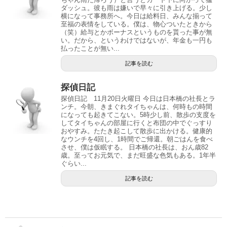
ダッシュ。彼も雨は嫌いで早々に引き上げる。少し
横になって事務所へ。今日は給料日、みんな揃って
至福の表情をしている。僕は、物心ついたときから
（笑）給与とかボーナスというものを貰った事が無
い。だから、というわけではないが、年金も一円も
払ったことが無い...
記事を読む
探偵日記
探偵日記 11月20日火曜日 今日は日本橋の社長とラ
ンチ。今朝、きまぐれタイちゃんは、何時もの時間
になっても起きてこない。5時少し前、散歩の支度を
してタイちゃんの部屋に行くと布団の中でぐっすり
おやすみ。たたき起こして散歩に出かける。健康的
なウンチを4回し、1時間でご帰還。朝ごはんを食べ
させ、僕は仮眠する。 日本橋の社長は、おん歳82
歳。至ってお元気で、まだ旺盛な色気もある。1年半
ぐらい...
記事を読む