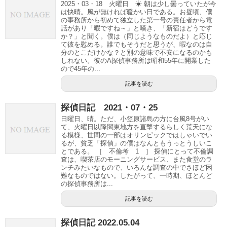
2025・03・18 火曜日 ☀ 朝は少し曇っていたが今
は快晴。風が無ければ暖かい日である。お昼頃、僕
の事務所から初めて独立した第一号の責任者から電
話があり「暇ですね～」と嘆き、「新宿はどうです
か？」と聞く。僕は（同じようなものだよ）と応じ
て彼を慰める。誰でもそうだと思うが、暇なのは自
分のとこだけかな？と別の意味で不安になるのかも
しれない。彼のA探偵事務所は昭和55年に開業した
ので45年の...
記事を読む
探偵日記 2021・07・25
日曜日、晴。ただ、小笠原諸島の方に台風8号がい
て、火曜日以降関東地方を直撃するらしく荒天にな
る模様、世間の一部はオリンピックではしゃいでい
るが、貧乏「探偵」の僕はなんともうっとうしいこ
とである。 ［ 不倫考 1 ］ 探偵にとって不倫調
査は、喫茶店のモーニングサービス、また食堂のラ
ンチみたいなもので、いろんな調査の中でさほど困
難なものではない。したがって、一時期、ほとんど
の探偵事務所は...
記事を読む
探偵日記 2022.05.04