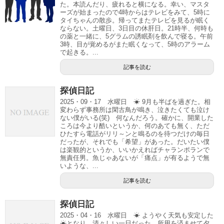
た。本読んだり、疲れると横になる。幸い、マスタ
ーズが始まったので4時からはテレビをみて、5時に
タイちゃんの散歩。帰ってまたテレビを見るが眠く
ならない。土曜日、3日目の休肝日。21時半、何時も
の薬と一緒に、5グラムの誘眠剤を飲んで寝る。午前
3時、目が覚めるがまた眠くなって、5時のアラーム
で起きる。...
記事を読む
探偵日記
2025・09・17 水曜日 ☀ 9月も半ばを過ぎた。相
変わらず事務所は閑古鳥が鳴き、泣きたくても泣け
ない僕がいる(笑) 何なんだろう。確かに、開業した
ころは今より酷いというか、何のあても無く、ただ
ひたすら電話がリリ～ンと鳴るのを待つだけの毎日
だったが、それでも「希望」があった。だいたい僕
は楽観的というか、いいかえればチャランポランで
無責任男。魚じゃあないが「痛点」が有るようで無
いような、...
記事を読む
探偵日記
2025・04・16 水曜日 ☀ ようやく天気も安定した
☀となり、清々しい一日だった。所用を済ませて夕