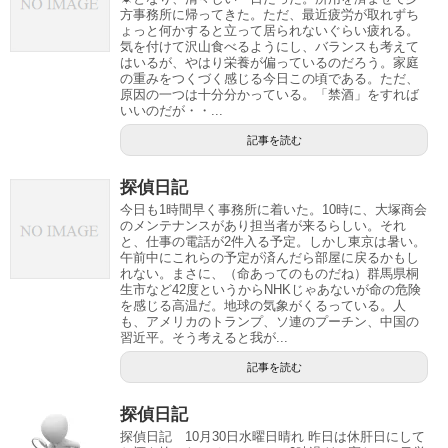
方事務所に帰ってきた。ただ、最近疲労が取れずち
ょっと何かすると立って居られないぐらい疲れる。
気を付けて沢山食べるようにし、バランスも考えて
はいるが、やはり栄養が偏っているのだろう。家庭
の重みをつくづく感じる今日この頃である。ただ、
原因の一つは十分分かっている。「禁酒」をすれば
いいのだが・・...
記事を読む
探偵日記
今日も1時間早く事務所に着いた。10時に、大塚商会
のメンテナンスがあり担当者が来るらしい。それ
と、仕事の電話が2件入る予定。しかし東京は暑い。
午前中にこれらの予定が済んだら部屋に戻るかもし
れない。まさに、（命あってのものだね）群馬県桐
生市など42度というからNHKじゃあないが命の危険
を感じる高温だ。地球の気象がくるっている。人
も、アメリカのトランプ、ソ連のプーチン、中国の
習近平。そう考えると我が...
記事を読む
探偵日記
探偵日記 10月30日水曜日晴れ 昨日は休肝日にして