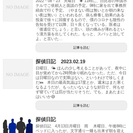
2022・08・23 火曜日 ☀ 11時に、日比谷の帝国ホ
テルでご依頼人と面談の予定。9時に家を出て事務所
経由で行く予定。（やまない雨は無いとか朝の来な
い夜は無い）といわれるが、病も療養し効果のある
投薬で徐々に回復するもので、僕のコロナも陰性の
告知を受けて以降、日々良くなっている。医者は
「後遺症でしょう」と言い、頭の痛みが薄れるとい
う漢方薬を出してくれた。もっと、スパッと治して
よ。と言いた...
記事を読む
探偵日記 2023.02.19
日曜日、🌤 ほんの少し考えることがあって、夜中に
目が覚めてから2時間余り眠れなかった。ただ、今日
は日曜日なので支障はない。というわけで珍しくま
だ🛌 本日の最高気温は17度とか、週末はまた寒く
なるようだが、もったいないような好日で、何もせ
ず寝ていては罰が当たりそうだ。でも、まあたまに
はいいか😅
記事を読む
探偵日記
探偵日記 4月13日月曜日 雨 木曜日、午後8時に
ベッドに入ったが、文字通り一睡も出来ず朝を迎え