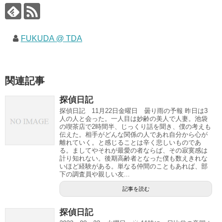
FUKUDA @ TDA
関連記事
探偵日記
探偵日記 11月22日金曜日 曇り雨の予報 昨日は3
人の人と会った。一人目は妙齢の美人で人妻。池袋
の喫茶店で2時間半、じっくり話を聞き、僕の考えも
伝えた。相手がどんな関係の人であれ自分から心が
離れていく。と感じることは辛く悲しいものであ
る。ましてやそれが最愛の者ならば、その寂寞感は
計り知れない。後期高齢者となった僕も数えきれな
いほど経験がある。単なる仲間のこともあれば、部
下の調査員や親しい友...
記事を読む
探偵日記