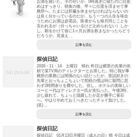
お酒を抜いた。そのせいか、0時過ぎに寝たのに目覚
めはすっきり。朝食の後、早々に仕度を済ませて事
務所へ。たまには肝臓を休ませなければならないの
は良く分かっているのだが、もう一つの人生を味合
うためにお酒は必需品、医者からも毎月同じことを
言われるが（分っちゃいるけど止められない）しか
し、願をかけて仮に1ヶ月お酒を飲まなかったらどう
だろうか。見違え...
記事を読む
探偵日記
2020・11・14 土曜日 晴れ 昨日は郷里の先輩の依
頼で某TV局のディレクターとお茶した。特に我が事
務所の業務には関係のない話だったが、世話好きの
先輩とおっちょこちょいで尻軽の僕は特に疑問に思
わず2時間余りを費やした。但し、ホテルの美味しい
コーヒー代はディレクター氏が支払った。午後3時、
少し疲れて、ちょっと躊躇したが足が勝手に雀荘
へ。やはりやめておくべきだったチョイ負けした。
(笑) ...
記事を読む
探偵日記
探偵日記 01月13日月曜日（成人の日）晴 今日は成