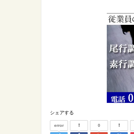
シェアする
error
0