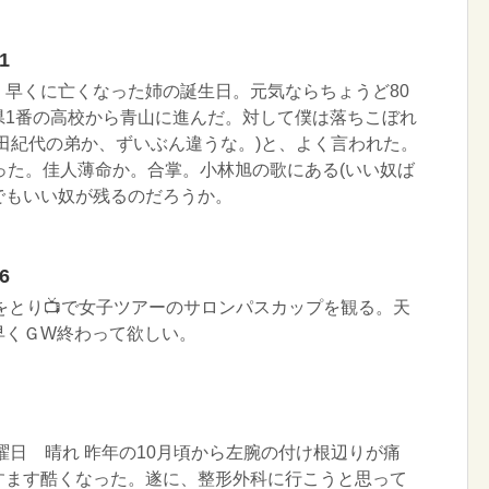
1
、早くに亡くなった姉の誕生日。元気ならちょうど80
県1番の高校から青山に進んだ。対して僕は落ちこぼれ
田紀代の弟か、ずいぶん違うな。)と、よく言われた。
った。佳人薄命か。合掌。小林旭の歌にある(いい奴ば
でもいい奴が残るのだろうか。
6
食をとり📺で女子ツアーのサロンパスカップを観る。天
早くＧW終わって欲しい。
火曜日 晴れ 昨年の10月頃から左腕の付け根辺りが痛
すます酷くなった。遂に、整形外科に行こうと思って