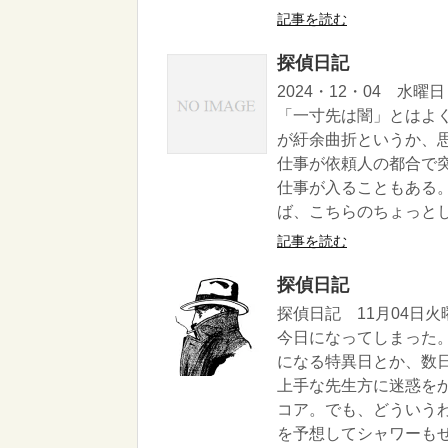
記事を読む
探偵日記
2024・12・04 
「一寸先は闇」とはよ
が紆余曲折というか、
仕事が依頼人の都合で
仕事が入ることもある
ば、こちらのちょっとした
記事を読む
探偵日記
探偵日記 11月04日
今日になってしまった
になる特異日とか、数
上手な先生方に迷惑を
コア。でも、どういう
を予想してシャワーもせ