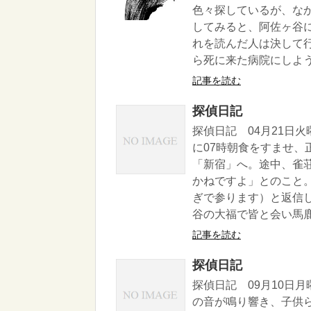
色々探しているが、な
してみると、阿佐ヶ谷
れを読んだ人は決して
ら死に来た病院にしよう
記事を読む
探偵日記
探偵日記 04月21日
に07時朝食をすませ
「新宿」へ。途中、雀
かねですよ」とのこと
ぎで参ります）と返信し
谷の大福で皆と会い馬鹿
記事を読む
探偵日記
探偵日記 09月10日
の音が鳴り響き、子供ら