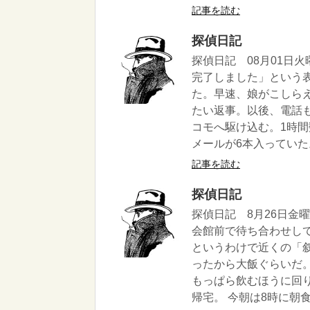
記事を読む
探偵日記
探偵日記 08月01日
完了しました」という
た。早速、娘がこしら
たい返事。以後、電話
コモへ駆け込む。1時
メールが6本入っていた。
記事を読む
探偵日記
探偵日記 8月26日金
会館前で待ち合わせし
というわけで近くの「
ったから大飯ぐらいだ。
もっぱら飲むほうに回
帰宅。 今朝は8時に朝食