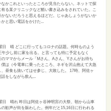
かなかこれといったところが見当たらない。ネットで探
に有る某クリニックなど酷い書き込みをされていた。こ
行かないだろうと思えるほどだ。じゃあしょうがないか
かと思い電話をかけた...
火曜日 晴 どこに行ってもコロナの話題。何時ものよう
、正午少し前に家を出る。と言っても特に予定もなく
荘のママからメール「Mさん、Aさん、Yさんがお待ち
。僕は（今電車に乗ったところ、ネギを沢山抱えて大急
、昼食も抜いてはせ参じ、大敗した。 17時、阿佐ヶ
話をしながら飲ん...
月曜日 晴れ 昨日は阿佐ヶ谷神明宮の大祭、朝から山車
の歓声が街を賑わした。例年だと15,16日に行われる