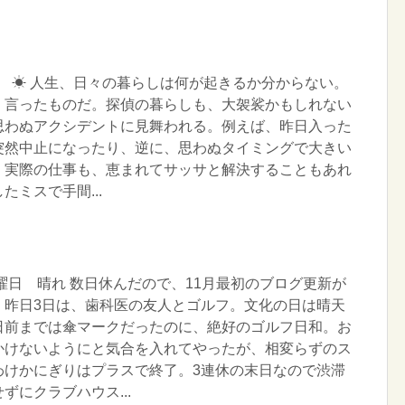
水曜日 ☀ 人生、日々の暮らしは何が起きるか分からない。
く言ったものだ。探偵の暮らしも、大袈裟かもしれない
思わぬアクシデントに見舞われる。例えば、昨日入った
突然中止になったり、逆に、思わぬタイミングで大きい
。実際の仕事も、恵まれてサッサと解決することもあれ
ミスで手間...
火曜日 晴れ 数日休んだので、11月最初のブログ更新が
。昨日3日は、歯科医の友人とゴルフ。文化の日は晴天
日前までは傘マークだったのに、絶好のゴルフ日和。お
かけないようにと気合を入れてやったが、相変らずのス
わけかにぎりはプラスで終了。3連休の末日なので渋滞
ずにクラブハウス...