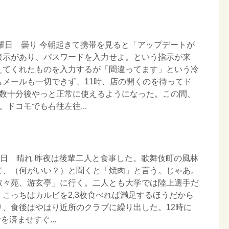
火曜日 曇り 今朝起きて携帯を見ると「アップデートが
表示があり、パスワードを入力せよ。という指示が来
えてくれたものを入力するが「間違ってます」という冷
もメールも一切できず、11時、店の開くのを待ってド
間数十分後やっと正常に使えるようになった。この間、
ドコモでも右往左往...
曜日 晴れ 昨夜は後輩二人と食事した。歌舞伎町の風林
て、（何がいい？）と聞くと「焼肉」と言う。じゃあ。
叙々苑、游玄亭」に行く。二人とも大学では陸上選手だ
こっちはカルビを2,3枚食べれば満足するほうだから
り、食後はやはり近所のクラブに繰り出した。12時に
を済ませすぐ...