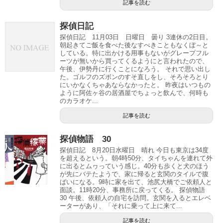
記事を読む
探偵日記
探偵日記 11月03日 日曜日 曇り 3連休の2日目。
朝起きてご飯を食べた後なすべきこともなくぼ～と
している。特に出かける用事もないがグレープフル
ーツが無いから買ってくるようにと言われたので、
午後、伊勢丹に行くことになろう。 それで思い出し
た。ゴルフのズボンのすそ直しをし、そろそろとり
にいかなくちゃあならなかったと。 昨夜はいつもの
ように阿佐ヶ谷の居酒屋でちょっと飲んで、何時も
のカラオケ...
記事を読む
探偵物語 30
探偵日記 8月20日水曜日 晴れ 今日も東京は34度
を超えるという。朝4時50分、タイちゃんを連れて外
に出るとムヮっていう感じ。40分も歩くと犬のほう
が先にバテたようで、家に帰ると玄関のタイルで腹
ばいになる。9時に家を出て、池尻大橋でご依頼人と
面談。11時20分、事務所に戻ってくる。 探偵物語
30 午後、依頼人の自宅を訪問。玄関を入るとエレベ
ーターがあり、「それに乗って上に来て...
記事を読む