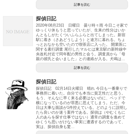
記事を読む
探偵日記
2020年08月23日 日曜日 曇り時々雨 今日こそ家で
ゆっくり休もうと思っていたが、生来の性分はいか
んともしがたくついふらふらと出てしまった。新宿
駅に着き（さあどうしよう）と途方に暮れる。ちょ
っとおなかも空いたので喫茶店に入った。 開業医に
関する素行調査 尾行したマルヒは東京駅の新幹線中
央改札付近で同年配の男性と会う。調査員から「母
親の彼氏と会いました」との連絡が入る。犬鳴は...
記事を読む
探偵日記
探偵日記 02月14日火曜日 晴れ 今日も一番乗りで
事務所に着いた。自分でも本当に貧乏性だと思う。
もう、そんなに早く来る必要はないのに、ベッドで
横になっているのが罪悪に思えてしまう。ただ、今
日は大事な面談が1件控えている。どのように説明し
たら良いのか迷う案件である。探偵は（やむくもに
人のあらを探す仕事ではない）通常の調査を進めて
ゆくうち思いがけない事実に遭遇するのであって、
実は、探偵自身も驚...