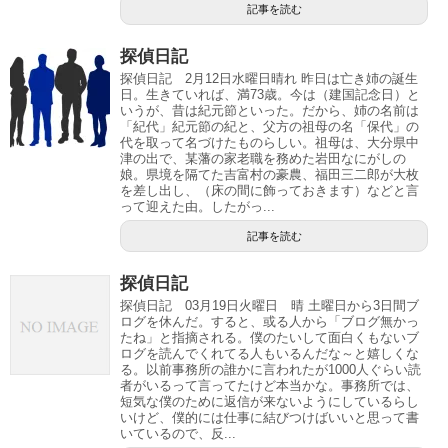
記事を読む
探偵日記
探偵日記 2月12日水曜日晴れ 昨日は亡き姉の誕生
日。生きていれば、満73歳。今は（建国記念日）と
いうが、昔は紀元節といった。だから、姉の名前は
「紀代」紀元節の紀と、父方の祖母の名「保代」の
代を取って名づけたものらしい。祖母は、大分県中
津の出で、某藩の家老職を務めた岩田なにがしの
娘。県境を隔てた吉富村の豪農、福田三二郎が大枚
を差し出し、（床の間に飾っておきます）などと言
って迎えた由。したがっ...
記事を読む
探偵日記
探偵日記 03月19日火曜日 晴 土曜日から3日間ブ
ログを休んだ。すると、或る人から「ブログ無かっ
たね」と指摘される。僕のたいして面白くもないブ
ログを読んでくれてる人もいるんだな～と嬉しくな
る。以前事務所の誰かに言われたが1000人ぐらい読
者がいるって言ってたけど本当かな。事務所では、
短気な僕のために返信が来ないようにしているらし
いけど、僕的には仕事に結びつけばいいと思って書
いているので、反...