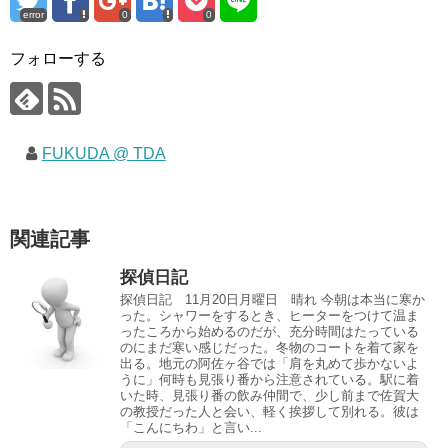
error
0
0
フォローする
FUKUDA @ TDA
関連記事
探偵日記
探偵日記 11月20日月曜日 晴れ 今朝は本当に寒か
った。シャワーをするとき、ヒーターをつけて温ま
ったころから始めるのだが、充分時間はたっている
のにまだ寒い感じだった。冬物のコートを着て家を
出る。地元の阿佐ヶ谷では「肩を丸めて歩かないよ
うに」何時も見張り番から注意されている。駅に着
いた時、見張り番の飲み仲間で、少し前まで佐賀大
の教授だった人と会い、軽く挨拶して別れる。彼は
「こんにちわ」と言い...