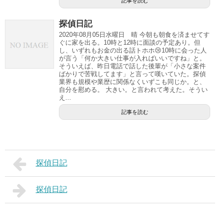
記事を読む
探偵日記
2020年08月05日水曜日 晴 今朝も朝食を済ませてす
ぐに家を出る。10時と12時に面談の予定あり。但
し、いずれもお金の出る話トホホ😢10時に会った人
が言う「何か大きい仕事が入ればいいですね」と。
そういえば、昨日電話で話した後輩が「小さな案件
ばかりで苦戦してます」と言って嘆いていた。探偵
業界も規模や業歴に関係なくいずこも同じか。と、
自分を慰める。 大きい。と言われて考えた。そうい
え...
記事を読む
探偵日記
探偵日記