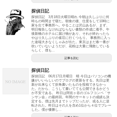
探偵日記
探偵日記 3月18日火曜日晴れ 今朝は久しぶりに何
時もの時間まで寝た。朝食の後、仕度をして10時に
家を出て事務所へ。やることは沢山あるが、まず、
明日報告しなければならない書類の作成に着手。午
後新橋のホテルに届け物があり、それが終わったら
やはり久しぶりの雀荘に行くつもり。 事務所に入っ
た途端大きなくしゃみが出た。東京はまだ春一番が
吹いていないようだが、花粉は大量に飛散している
らしく、僕も...
記事を読む
探偵日記
探偵日記 06月17日月曜日 晴 今日はパソコンの機
嫌がいいらしいのでブログの更新をする。先日は更
新が出来なくて折角書いたものを投稿できなかっ
た。だから、こうして書いてても公開できるかどう
か不安である。 昨日は阿佐ヶ谷のゴルフコンペ「サ
ンサン会」の最終回。年間のサーキットの成績も決
定する。僕は先月までトップだったが、或る人に逆
転された。昨日はその人を含め1位から４位でプレー
した。僕が優勝し...