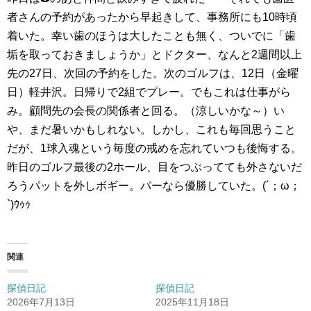
者さんの予約があったから早起きして、事務所にも10時頃
着いた。幸い歯のほうは大したことも無く、ついでに「歯
垢を取っておきましょうか」とドクター、なんと2週間以上
先の27日、次回の予約をした。次のゴルフは、12日（金曜
日）軽井沢。日帰りで2組でプレー。でもこれは仕事がら
み。顧問先の会長の関係者と回る。（涼しいかな～）い
や、まだ暑いかもしれない。しかし、これも毎回思うこと
だが、1球入魂という毎度の戒めを忘れていつも後悔する。
昨日のゴルフ最後の2ホール、目をつぶってても外さないだ
ろうパットを外しボギー。パーなら優勝していた。(´；ω；
`)ｳｩｩ
関連
探偵日記
探偵日記
2026年7月13日
2025年11月18日