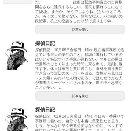
だ。 政府は緊急事態宣言の自粛期
間をさらに延長するらしい。国民も慣れっこになっ
て(ああ、またか、そうでしようね。)というところ
か。もう大して驚かない。無能な役人、バカ揃いの
政治家、机上の空論をしたり顔で振りまく学...
記事を読む
探偵日記
探偵日記 10月09日金曜日 晴れ 現在当事務所で抱
えている最大の案件のこと。順調に進行しているの
はいいが特記すべき事象が顕れない。マルヒの男は
伝書鳩のごとく決まった時間に家を出て、定刻に退
社する。休日は家族と共に過ごし、食材を買う妻に
付き合って近辺のスーパーを回る。女性から見れば
（夫の鏡）みたいな人物である。ではなぜそんな人
が調査のターゲットにされるのか。世の中不思議な
ことが多い。 ...
記事を読む
探偵日記
探偵日記 02月14日火曜日 晴れ 今日も一番乗りで
事務所に着いた。自分でも本当に貧乏性だと思う。
もう、そんなに早く来る必要はないのに、ベッドで
横になっているのが罪悪に思えてしまう。ただ、今