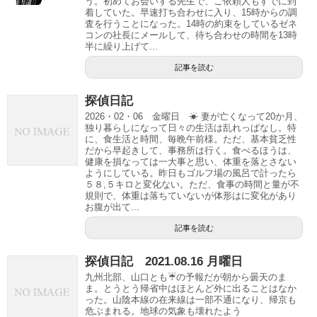
う。初めてお会いする先生で、ご依頼人もすでに到
着していた。早速打ち合わせに入り、15時からの調
査を行うことになった。14時の約束をしているゼネ
コンの社長にメールして、待ち合わせの時間を13時
半に繰り上げて...
記事を読む
探偵日記
2026・02・06 金曜日 ☀ 妻が亡くなって20か月、
独り暮らしになって日々の生活は乱れっぱなし。特
に、食生活と時間、毎晩午前様。ただ、基本貧乏性
だから早起きして、事務所は行く。食べるほうは、
健康を損なっては一大事と思い、体重を落とさない
ようにしている。昨日もゴルフ場の風呂で計ったら
５８,５キロと変化ない。ただ、食事の時間と量が不
規則で、体重は落ちていないが体形はに変化があり
お腹が出て...
記事を読む
探偵日記 2021.08.16 月曜日
九州北部、山口とも☔️の予報だが朝から曇天のま
ま。とうとう帰省中はほとんど外に出ることはなか
った。山陰本線の在来線は一部不通になり、帰京も
危ぶまれる。地球の気象も壊れたよう