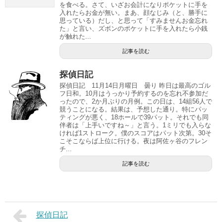
を食べる。さて、いざお会計になりポケットに手を
入れたらお金が無い。まあ、顔なじみ（と、勝手に
思っている）だし、と思って「すみませんお金忘れ
た」と言い、ズボンのポケットに手を入れたら小銭
が触れた...
記事を読む
探偵日記
探偵日記 11月14日月曜日 曇り 昨日は最高のゴル
フ日和。10月はうっかり予約するのを忘れ不参加だ
ったので、2か月ぶりの月例。この日は、14組56人で
競うことになる。結果は、予想した通り。特にパッ
ティングが悪く、18ホールで39パット。それでも同
伴者は「上手いですね～」と言う。1ミリでも入らな
ければ1ストローク。僕のスコアはパット次第。30そ
こそこならば上位に行ける。夜は阿佐ヶ谷のフレン
チ...
記事を読む
探偵日記