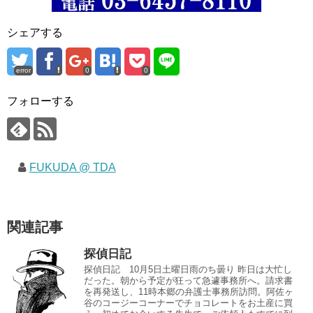
シェアする
error
0
0
フォローする
FUKUDA @ TDA
関連記事
探偵日記
探偵日記 10月5日土曜日雨のち曇り 昨日は大忙し
だった。朝から予定が狂って急遽事務所へ。請求書
を再発送し、11時本郷の弁護士事務所訪問。阿佐ヶ
谷のコージーコーナーでチョコレートをお土産に買