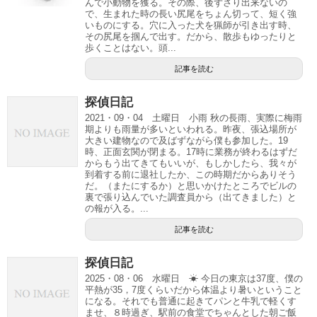
んで小動物を獲る。その際、後ずさり出来ないの
で、生まれた時の長い尻尾をちょん切って、短く強
いものにする。穴に入った犬を猟師が引き出す時、
その尻尾を掴んで出す。だから、散歩もゆったりと
歩くことはない。頭...
記事を読む
探偵日記
2021・09・04 土曜日 小雨 秋の長雨、実際に梅雨
期よりも雨量が多いといわれる。昨夜、張込場所が
大きい建物なので及ばずながら僕も参加した。19
時、正面玄関が閉まる。17時に業務が終わるはずだ
からもう出てきてもいいが、もしかしたら、我々が
到着する前に退社したか、この時期だからありそう
だ。（またにするか）と思いかけたところでビルの
裏で張り込んでいた調査員から（出てきました）と
の報が入る。...
記事を読む
探偵日記
2025・08・06 水曜日 ☀ 今日の東京は37度、僕の
平熱が35，7度くらいだから体温より暑いということ
になる。それでも普通に起きてパンと牛乳で軽くす
ませ、８時過ぎ、駅前の食堂でちゃんとした朝ご飯