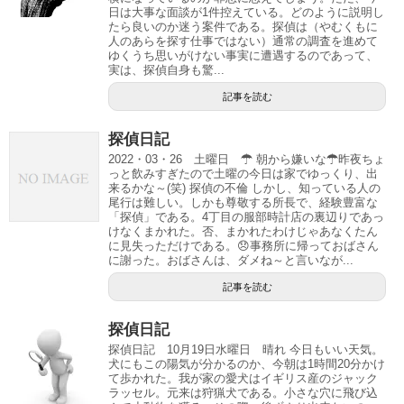
日は大事な面談が1件控えている。どのように説明し
たら良いのか迷う案件である。探偵は（やむくもに
人のあらを探す仕事ではない）通常の調査を進めて
ゆくうち思いがけない事実に遭遇するのであって、
実は、探偵自身も驚...
記事を読む
探偵日記
2022・03・26 土曜日 ☂ 朝から嫌いな☂昨夜ちょ
っと飲みすぎたので土曜の今日は家でゆっくり、出
来るかな～(笑) 探偵の不倫 しかし、知っている人の
尾行は難しい。しかも尊敬する所長で、経験豊富な
「探偵」である。4丁目の服部時計店の裏辺りであっ
けなくまかれた。否、まかれたわけじゃあなくたん
に見失っただけである。😞事務所に帰っておばさん
に謝った。おばさんは、ダメね～と言いなが...
記事を読む
探偵日記
探偵日記 10月19日水曜日 晴れ 今日もいい天気。
犬にもこの陽気が分かるのか、今朝は1時間20分かけ
て歩かれた。我が家の愛犬はイギリス産のジャック
ラッセル。元来は狩猟犬である。小さな穴に飛び込