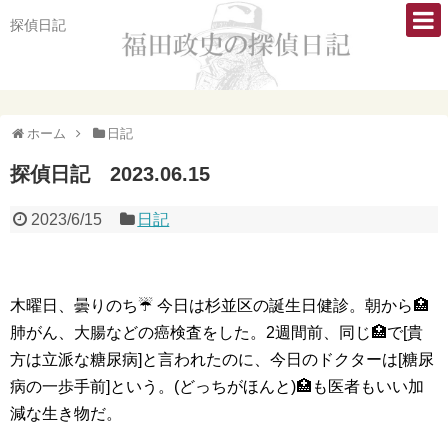
探偵日記
ホーム
日記
探偵日記 2023.06.15
2023/6/15
日記
木曜日、曇りのち☔️ 今日は杉並区の誕生日健診。朝から🏥
肺がん、大腸などの癌検査をした。2週間前、同じ🏥で[貴
方は立派な糖尿病]と言われたのに、今日のドクターは[糖尿
病の一歩手前]という。(どっちがほんと)🏥も医者もいい加
減な生き物だ。