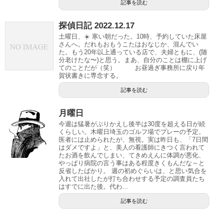
記事を読む
探偵日記 2022.12.17
土曜日、☀️ 寒い朝だった。10時、予約していた床屋
さんへ。だれもおもうこたはおなじか、混んでい
た。もう20年以上通っている店で、夫婦ともに、(随
分老けたな〜)と思う。まあ、自分のことは棚に上げ
てのことだが（笑） お昼過ぎ事務所に戻り年
賀状書きに専念する。
記事を読む
月曜日
今週は猛暑がぶりかえし後半は30度を超える日が続
くらしい。木曜日埼玉のゴルフ場でプレーの予定。
医者には止められたが、無視。実は昨日も、「7日間
はダメですよ」と、美人の看護師にきつく言われて
たお酒を飲んでしまい、てきめえんに体調が悪化、
やっぱり病院の言う事はある程度きくもんだな～と
反省したばかり。 週の初めぐらいは、と思い気合を
入れて出社したが打ち合わせする予定の調査員たち
はすでに出た後。代わ...
記事を読む