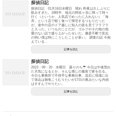
探偵日記
探偵日記 01月16日水曜日 晴れ 昨夜は久しぶりに
飲みすぎた。18時半、地元の阿佐ヶ谷に帰って時々
行く（というか、人気店でめったに入れない）「海
舟」という店で軽く食べて帰宅するつもりだった
が、途中の店のドア越しに知人の姿を見てフラフラ
と入った。いつものことだが、ゴルフやその他の他
愛のない話で盛り上がったせいだ。優柔不断で意志
の弱い僕は時にこうしたことが多い。 調査の話 今抱
えている...
記事を読む
探偵日記
2023・09・20 水曜日 曇りのち☂ 今日は午後荒れ
た天気になるとか、そんな感じの服装で家を出る。
今日も事務所で不得手な事務仕事。流石に現場に出
て張込は御免こうむりたいが17日の夜みたいな内偵
はすすんでやりたい。
記事を読む