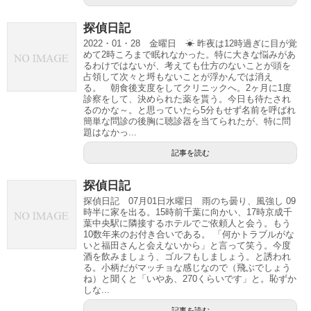
探偵日記
2022・01・28 金曜日 ☀ 昨夜は12時過ぎに目が覚
めて2時ころまで眠れなかった。特に大きな悩みがあ
るわけではないが、考えても仕方のないことが頭を
占領して次々と埒もないことが浮かんでは消え
る。 朝食後支度をしてクリニックへ。2ヶ月に1度
診察をして、決められた薬を貰う。今日も待たされ
るのかな～。と思っていたら5分もせず名前を呼ばれ
簡単な問診の後胸に聴診器を当てられたが、特に問
題はなかっ...
記事を読む
探偵日記
探偵日記 07月01日水曜日 雨のち曇り、風強し 09
時半に家を出る。15時前千葉に向かい、17時京成千
葉中央駅に隣接するホテルでご依頼人と会う。もう
10数年来のお付き合いである。 「何かトラブルがな
いと福田さんと会えないから」と言って笑う。今度
酒を飲みましょう、ゴルフもしましょう。と誘われ
る。小柄だがマッチョな感じなので（飛ぶでしょう
ね）と聞くと「いやあ、270くらいです」と。恥ずか
しな...
記事を読む