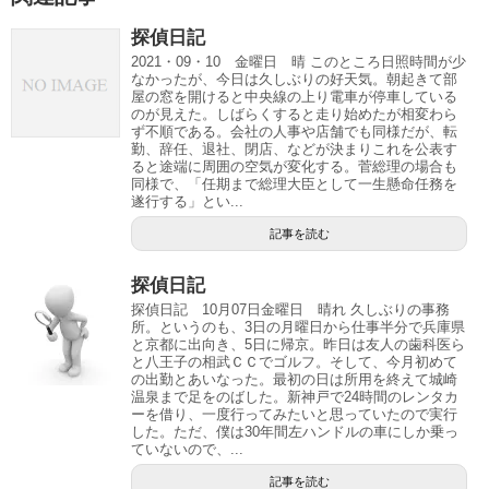
探偵日記
2021・09・10 金曜日 晴 このところ日照時間が少
なかったが、今日は久しぶりの好天気。朝起きて部
屋の窓を開けると中央線の上り電車が停車している
のが見えた。しばらくすると走り始めたが相変わら
ず不順である。会社の人事や店舗でも同様だが、転
勤、辞任、退社、閉店、などが決まりこれを公表す
ると途端に周囲の空気が変化する。菅総理の場合も
同様で、「任期まで総理大臣として一生懸命任務を
遂行する」とい...
記事を読む
探偵日記
探偵日記 10月07日金曜日 晴れ 久しぶりの事務
所。というのも、3日の月曜日から仕事半分で兵庫県
と京都に出向き、5日に帰京。昨日は友人の歯科医ら
と八王子の相武ＣＣでゴルフ。そして、今月初めて
の出勤とあいなった。最初の日は所用を終えて城崎
温泉まで足をのばした。新神戸で24時間のレンタカ
ーを借り、一度行ってみたいと思っていたので実行
した。ただ、僕は30年間左ハンドルの車にしか乗っ
ていないので、...
記事を読む