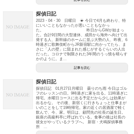
探偵日記
2023・04・30 日曜日 ☀ 今日で4月も終わり、特
にいいこともなかったが悪いこともなかっ
た。 昨日からGWが始まっ
た。合計9日間の大型連休、成田から海外へ向けて出
発する人、新幹線のホームに並ぶ大勢の人、昨夜、6
時過ぎに歌舞伎町からJR新宿駅に向かってたら、ま
さに「人の壁」に阻まれた感じがするぐらいの人出
だった。コロナで制限された3年間のうっ憤を晴らす
かのように。ま...
記事を読む
探偵日記
探偵日記 01月27日月曜日 曇りのち雨 今日はゴル
フのレッスンの日。9時過ぎに家を出る。11時過ぎに
帰宅。水曜日コースに出る予定だから少しは効果が
出るかな。 その後、新宿くに行きちょっと仕事まが
いのことをして19時帰宅。家の近くの居酒屋で軽く
飲んで、今、家。明日は、顧問先の社長の誕生日。
銀座の高級料亭に呼ばれている。食事の後は社長の
彼女がやっているクラブへ。 新宿・犬鳴探偵事務
所 ...