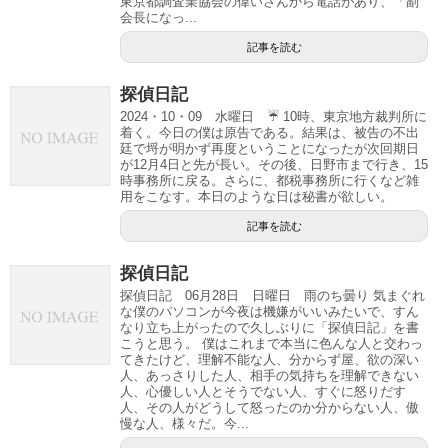
東京都調査業協会の偉いさんから電話があり、「副
会長になっ...
記事を読む
探偵日記
2024・10・09 水曜日 ☔ 10時、東京地方裁判所に
着く。今日の僕は原告である。結果は、被告の不出
廷で埒が明かず再度ということになったが次回期日
が12月4日と先が長い。その後、日野市まで行き、15
時事務所に戻る。さらに、都税事務所に行くなど雑
用をこなす。本日のような日は秘書が欲しい。
記事を読む
探偵日記
探偵日記 06月28日 日曜日 雨のち曇り 気まぐれ
な僕のパソコンが今夜は機嫌がいいみたいで、すん
なり立ち上がったので久しぶりに「探偵日記」を書
こうと思う。 僕はこれまで本当に色んな人と交わっ
てきたけど、理解不能な人、分からず屋、欲の深い
人、あっさりした人、相手の気持ちを理解できない
人、心優しい人とそうでない人、すぐに怒りだす
人、その人がどうして怒ったのか分からない人、傲
慢な人、様々だ。今...