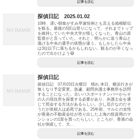
記事を読む
探偵日記 2025.01.02
10時、遅い朝食がすみ早速恒例とも言える箱根駅伝
を観る。最後の5区山登りになって、それまでトップ
を維持していた中央大学が怪しくなった。青山の原
監督がと言っていた。それと、明らかに追う青山と
逃げる中央の選手の状態が違う。もしかしたら中央
は3位以下に落ちるかもしれない。観るのが辛くなっ
たので出かけよう😅
記事を読む
探偵日記
探偵日記 07月03日火曜日 晴れ 本日、横浜行きが
無くなり予定変更。急遽、顧問弁護士事務所を訪問
することになった。古いパスポートナンバーからそ
の人の現住所を探査する必要があり、弁護士会を通
じて照会する方法があるらしい。少し厄介なのだそ
うだが依頼人は必死である。25年前、マルヒの女性
が香港の不動産会社が売り出した上海の投資用のマ
ンションの1室を買ったらしい。ところが、香港の会
社が倒産して、大...
記事を読む