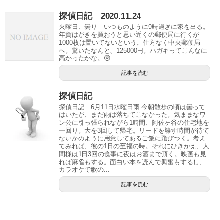
探偵日記 2020.11.24
火曜日、曇り いつものように9時過ぎに家を出る。
年賀はがきを買おうと思い近くの郵便局に行くが
1000枚は置いてないという。仕方なく中央郵便局
へ。驚いたなんと、125000円。ハガキってこんなに
高かったかな。😢
記事を読む
探偵日記
探偵日記 6月11日水曜日雨 今朝散歩の頃は曇って
はいたが、まだ雨は落ちてこなかった。気ままなワ
ン公に引っ張られながら1時間、阿佐ヶ谷の住宅地を
一回り。大を3回して帰宅。リードを離す時間が待て
ないかのように用意してあるご飯に飛びつく。考え
てみれば、彼の1日の至福の時。それにひきかえ、人
間様は1日3回の食事に夜はお酒まで頂く。映画も見
れば麻雀もする。面白い本を読んで興奮もするし、
カラオケで歌の...
記事を読む