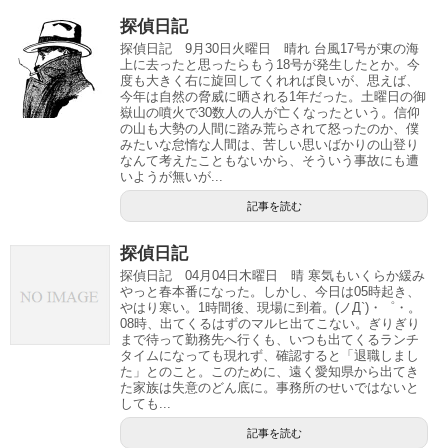
探偵日記
探偵日記 9月30日火曜日 晴れ 台風17号が東の海
上に去ったと思ったらもう18号が発生したとか。今
度も大きく右に旋回してくれれば良いが、思えば、
今年は自然の脅威に晒される1年だった。土曜日の御
嶽山の噴火で30数人の人が亡くなったという。信仰
の山も大勢の人間に踏み荒らされて怒ったのか、僕
みたいな怠惰な人間は、苦しい思いばかりの山登り
なんて考えたこともないから、そういう事故にも遭
いようが無いが...
記事を読む
探偵日記
探偵日記 04月04日木曜日 晴 寒気もいくらか緩み
やっと春本番になった。しかし、今日は05時起き、
やはり寒い。1時間後、現場に到着。(ノД`)・゜・。
08時、出てくるはずのマルヒ出てこない。ぎりぎり
まで待って勤務先へ行くも、いつも出てくるランチ
タイムになっても現れず、確認すると「退職しまし
た」とのこと。このために、遠く愛知県から出てき
た家族は失意のどん底に。事務所のせいではないと
しても...
記事を読む