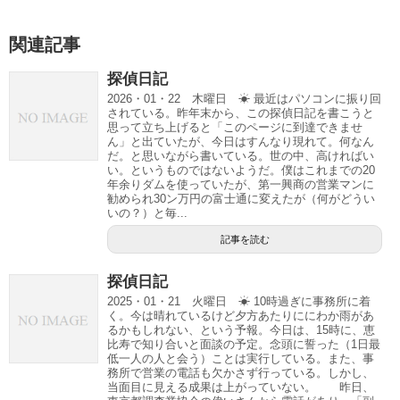
関連記事
探偵日記
2026・01・22 木曜日 ☀ 最近はパソコンに振り回
されている。昨年末から、この探偵日記を書こうと
思って立ち上げると「このページに到達できませ
ん」と出ていたが、今日はすんなり現れて。何なん
だ。と思いながら書いている。世の中、高ければい
い。というものではないようだ。僕はこれまでの20
年余りダムを使っていたが、第一興商の営業マンに
勧められ30ン万円の富士通に変えたが（何がどうい
いの？）と毎...
記事を読む
探偵日記
2025・01・21 火曜日 ☀ 10時過ぎに事務所に着
く。今は晴れているけど夕方あたりににわか雨があ
るかもしれない、という予報。今日は、15時に、恵
比寿で知り合いと面談の予定。念頭に誓った（1日最
低一人の人と会う）ことは実行している。また、事
務所で営業の電話も欠かさず行っている。しかし、
当面目に見える成果は上がっていない。 昨日、