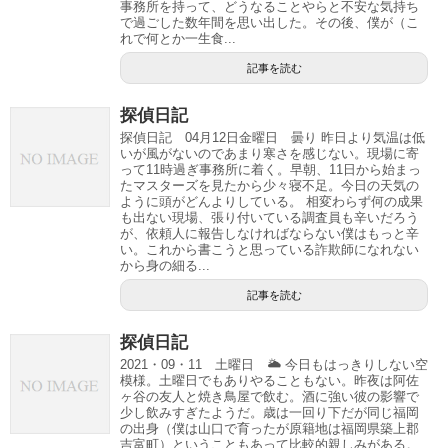
事務所を持って、どうなることやらと不安な気持ち
で過ごした数年間を思い出した。その後、僕が（こ
れで何とか一生食...
記事を読む
探偵日記
探偵日記 04月12日金曜日 曇り 昨日より気温は低
いが風がないのであまり寒さを感じない。現場に寄
って11時過ぎ事務所に着く。早朝、11日から始まっ
たマスターズを見たから少々寝不足。今日の天気の
ように頭がどんよりしている。 相変わらず何の成果
も出ない現場、張り付いている調査員も辛いだろう
が、依頼人に報告しなければならない僕はもっと辛
い。これから書こうと思っている詐欺師になれない
から身の細る...
記事を読む
探偵日記
2021・09・11 土曜日 🌥 今日もはっきりしない空
模様。土曜日でもありやることもない。昨夜は阿佐
ヶ谷の友人と焼き鳥屋で飲む。酒に強い彼の影響で
少し飲みすぎたようだ。歳は一回り下だが同じ福岡
の出身（僕は山口で育ったが原籍地は福岡県築上郡
吉富町）ということもあって比較的親しみがある。