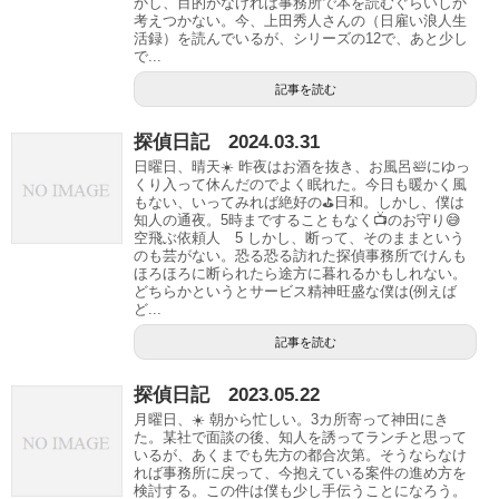
かし、目的がなければ事務所で本を読むぐらいしか
考えつかない。今、上田秀人さんの（日雇い浪人生
活録）を読んでいるが、シリーズの12で、あと少し
で...
記事を読む
探偵日記 2024.03.31
日曜日、晴天☀️ 昨夜はお酒を抜き、お風呂🛀にゆっ
くり入って休んだのでよく眠れた。今日も暖かく風
もない、いってみれば絶好の⛳️日和。しかし、僕は
知人の通夜。5時まですることもなく📺のお守り😅
空飛ぶ依頼人 5 しかし、断って、そのままという
のも芸がない。恐る恐る訪れた探偵事務所でけんも
ほろほろに断られたら途方に暮れるかもしれない。
どちらかというとサービス精神旺盛な僕は(例えば
ど...
記事を読む
探偵日記 2023.05.22
月曜日、☀️ 朝から忙しい。3カ所寄って神田にき
た。某社で面談の後、知人を誘ってランチと思って
いるが、あくまでも先方の都合次第。そうならなけ
れば事務所に戻って、今抱えている案件の進め方を
検討する。この件は僕も少し手伝うことになろう。