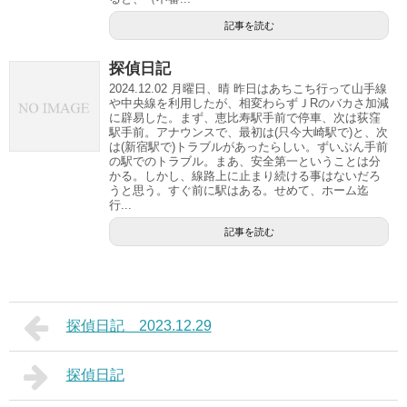
記事を読む
探偵日記
2024.12.02 月曜日、晴 昨日はあちこち行って山手線
や中央線を利用したが、相変わらずＪRのバカさ加減
に辟易した。まず、恵比寿駅手前で停車、次は荻窪
駅手前。アナウンスで、最初は(只今大崎駅で)と、次
は(新宿駅で)トラブルがあったらしい。ずいぶん手前
の駅でのトラブル。まあ、安全第一ということは分
かる。しかし、線路上に止まり続ける事はないだろ
うと思う。すぐ前に駅はある。せめて、ホーム迄
行...
記事を読む
探偵日記 2023.12.29
探偵日記