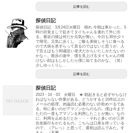
記事を読む
探偵日記
探偵日記 3月24日火曜日 晴れ 今朝は寒かった。5
時の目覚ましで起きてタイちゃんを連れて外に出
る。最近の彼は何だか元気が無い。今日も30分少々
で帰宅。元気に歩くし、ご飯も美味しそうに食べる
ので大病を患ずらって居るのではないと思うが、人
で言えばもう80歳近い老犬だからいたしかたないの
かな～。散歩の途中、僕を見上げるタイちゃんの情
けない顔はもしかしたら僕に似てるのかな。（笑）
少しゆっくりし...
記事を読む
探偵日記
2023・10・03 火曜日 ☀ 朝起きると必ずやらなけ
ればならない作業がある。どうかすると10件以上の
メールの処理。勿論読む必要のない詐欺めーるであ
る。特に多いのがアマゾンからのもの。僕は今まで
ただの一度もアマゾンを利用したことが無い。なの
に、利用を止めるだとか・・・それと多いのが三井
住友銀行をかたるもの。こちらは口座を持っている
ので、（アレっ）と思って、最初は読んでみた。す
ると、（不審...