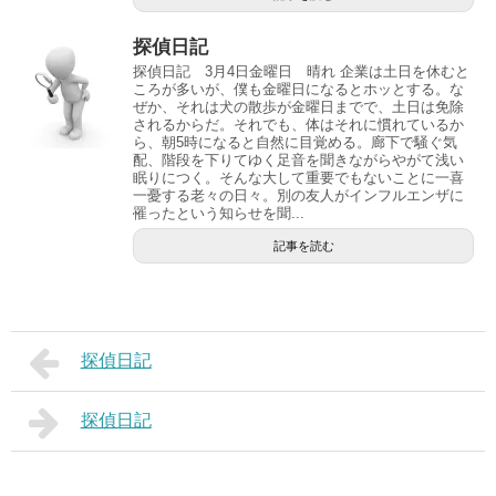
探偵日記
探偵日記 3月4日金曜日 晴れ 企業は土日を休むと
ころが多いが、僕も金曜日になるとホッとする。な
ぜか、それは犬の散歩が金曜日までで、土日は免除
されるからだ。それでも、体はそれに慣れているか
ら、朝5時になると自然に目覚める。廊下で騒ぐ気
配、階段を下りてゆく足音を聞きながらやがて浅い
眠りにつく。そんな大して重要でもないことに一喜
一憂する老々の日々。別の友人がインフルエンザに
罹ったという知らせを聞...
記事を読む
探偵日記
探偵日記