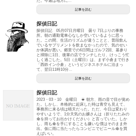
た。今週は地方に...
記事を読む
探偵日記
探偵日記 05月07日月曜日 曇り 7日ぶりの事務
所。朝の通勤電車心なしか空いているように思っ
た。この間、生活のリズムが違うことと、普段飲ん
でいるサプリメントを飲まなかったので、気のせい
か体調が悪い。郷里での6日間はゴルフ2回、墓参り
と掃除に1日、後輩の店でランチしたり、けっこう忙
しく過ごした。5日（土曜日）は、まず小倉まで行き
「西鉄イン小倉」というビジネスホテルに泊まっ
て、翌日11時10分...
記事を読む
探偵日記
2023・03・10 金曜日 ☀ 朝方、雨の音で目が覚め
た。しかし、本格的に起床した時は青空も見えて、
事務所に来る頃は晴天だった。ただ、今日は変わり
やすいようで、1分天気のお嬢さんは（折りたたみの
傘を持ってお出かけください）と言っていた。しか
し、雨も傘を手にすることも嫌いな僕はそのまま外
出。仮に雨に当たったらコンビニでビニール傘を買
えばいい。