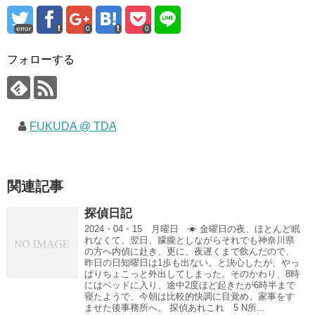
error
0
0
フォローする
FUKUDA @ TDA
関連記事
探偵日記
2024・04・15 月曜日 ☀ 金曜日の夜、ほとんど眠
れなくて、翌日、朦朧としながらそれでも神奈川県
の方へ内偵に赴き、更に、夜遅くまで飲んだので、
昨日の日知曜日は1歩も出ない。と決心したが、やっ
ぱりちょこっと外出してしまった。そのかわり、8時
にはベッドに入り、途中2度ほど起きたが6時半まで
寝たようで、今朝は比較的快調に目覚め、家事をす
ませた後事務所へ。 探偵あれこれ 5 N所...