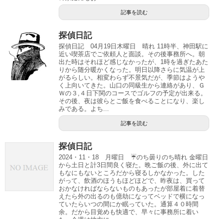
記事を読む
探偵日記
探偵日記 04月19日木曜日 晴れ 11時半、神田駅に
近い喫茶店でご依頼人と面談。その後事務所へ。朝
出た時はそれほど感じなかったが、1時を過ぎたあた
りから随分暖かくなった。明日以降さらに気温が上
がるらしい。相変わらず不景気だが、季節はようや
く上向いてきた。山口の同級生から連絡があり、Ｇ
Ｗの３,４日下関のコースでゴルフの予定が出来る。
その後、夜は彼らとご飯を食べることになり、楽し
みである。よち...
記事を読む
探偵日記
2024・11・18 月曜日 ☔のち曇りのち晴れ 金曜日
から土日と計3日間良く寝た。晩ご飯の後、外に出て
もなにもないところだから寝るしかなかった。した
がって、飲酒のほうもほどほどで、昨夜は、買って
おかなければならないものもあったが部屋着に着替
えたら外の出るのも億劫になってベッドで横になっ
ていたらいつの間にか眠っていた。通算４０時間
余。だから目覚めも快適で、早々に事務所に着い