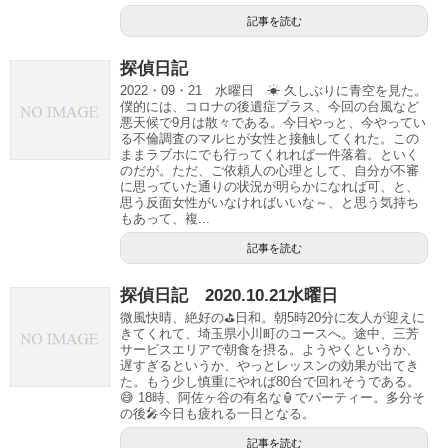
記事を読む
探偵日記
2022・09・21 水曜日 ☀ 久しぶりに青空を見た。
僕的には、コロナの後遺症プラス、今回の台風など
悪天候で9月は散々である。今日やっと、今やってい
る不倫調査のマルヒが女性と接触してくれた。この
ままラブホにでも行ってくれれば一件落着。といく
のだが。ただ、ご依頼人の心理として、自分が不審
に思っていた通りの状況が明らかになれば可、と、
思う反面女性がいなければいいな～、と思う気持ち
もあって、複...
記事を読む
探偵日記 2020.10.21水曜日
微風快晴、絶好の⛳️日和。朝5時20分に友人が迎えに
きてくれて、埼玉県小川町のコースへ。途中、三芳
サービスエリアで朝食を摂る。ようやくというか、
遅すぎるというか、やっとレッスンの効果が出てき
た。もう少し慎重にやれば80台で回れそうである。
😅 18時、阿佐ヶ谷の有名な🏮でパーティー。多分そ
の後🎤今日も疲れる一日となる。
記事を読む