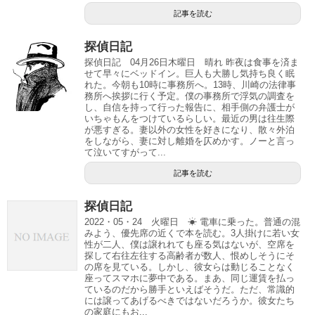
記事を読む
探偵日記
探偵日記 04月26日木曜日 晴れ 昨夜は食事を済ま
せて早々にベッドイン。巨人も大勝し気持ち良く眠
れた。今朝も10時に事務所へ。13時、川崎の法律事
務所へ挨拶に行く予定。僕の事務所で浮気の調査を
し、自信を持って行った報告に、相手側の弁護士が
いちゃもんをつけているらしい。最近の男は往生際
が悪すぎる。妻以外の女性を好きになり、散々外泊
をしながら、妻に対し離婚を仄めかす。ノーと言っ
て泣いてすがって...
記事を読む
探偵日記
2022・05・24 火曜日 ☀ 電車に乗った。普通の混
みよう、優先席の近くで本を読む。3人掛けに若い女
性が二人、僕は譲れれても座る気はないが、空席を
探して右往左往する高齢者が数人、恨めしそうにそ
の席を見ている。しかし、彼女らは動じることなく
座ってスマホに夢中である。まあ、同じ運賃を払っ
ているのだから勝手といえばそうだ。ただ、常識的
には譲ってあげるべきではないだろうか。彼女たち
の家庭にもお...