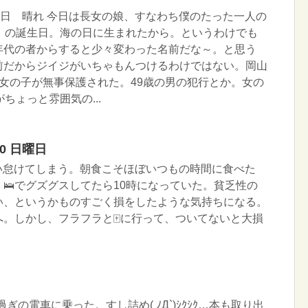
曜日 晴れ 今日は長女の娘、すなわち僕のたった一人の
歳）の誕生日。海の日に生まれたから。というわけでも
年代の者からすると少々変わった名前だな～。と思う
前だからジイジがいちゃもんつけるわけではない。岡山
女の子が無事保護された。49歳の男の犯行とか。女の
ちょっと雰囲気の...
30 日曜日
い怠けてしまう。朝食こそほぼいつもの時間に食べた
🛌でグズグスしてたら10時になっていた。貧乏性の
い、というかものすごく損をしたような気持ちになる。
。しかし、フラフラと🀄️に行って、ついてないと大損
9時過ぎの電車に乗った。すし詰め( ﾉД`)ｼｸｼｸ…本も取り出