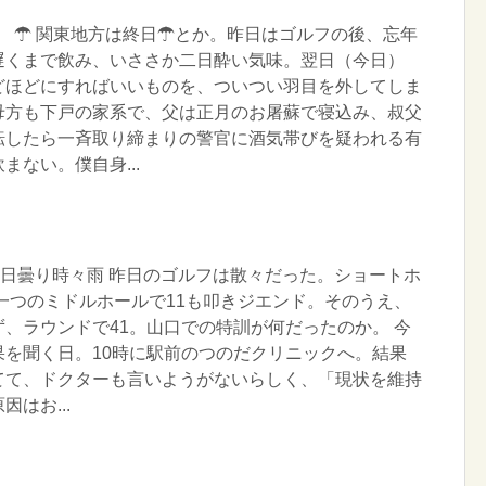
水曜日 ☂ 関東地方は終日☂とか。昨日はゴルフの後、忘年
遅くまで飲み、いささか二日酔い気味。翌日（今日）
どほどにすればいいものを、ついつい羽目を外してしま
母方も下戸の家系で、父は正月のお屠蘇で寝込み、叔父
転したら一斉取り締まりの警官に酒気帯びを疑われる有
まない。僕自身...
曜日曇り時々雨 昨日のゴルフは散々だった。ショートホ
 一つのミドルホールで11も叩きジエンド。そのうえ、
、ラウンドで41。山口での特訓が何だったのか。 今
果を聞く日。10時に駅前のつのだクリニックへ。結果
てて、ドクターも言いようがないらしく、「現状を維持
はお...