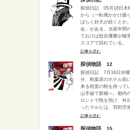
探偵日記 05月18日
から（一転俄かかけ曇
ばらく好天が続くとか
会」がある。当面年間
ておけば総合優勝が確
スコアで回れている。
記事を読む
探偵物語 12
探偵日記 7月16日水曜
分、秋葉原のホテル前
来る程度の鞄を持って
山手線で新橋へ、都内
ロントで鞄を預け、外
ったマルヒは、羽田空港
記事を読む
探偵物語 15