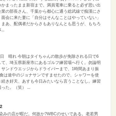
つかまったまま新宿まで。満員電車に乗ると必ず思い出
企業の部長さん、千葉から都心に通う総武線で痴漢にさ
、面会に来た妻に「自分はそんなことはやっていない」
。まあ、配偶者だからさもありなんとも思うが、もちろ
..
曜日 晴れ 今朝はタイちゃんの散歩が免除される日で6
して、埼玉県新座市にあるゴルフ練習場へ行く。勿論明
。サンドウエッジからドライバーまで、1時間あまり振
朝食は途中のジョナサンですませたので、シャワーを使
き続き好天、あすも今日みたいなら言うことなし。練習
た。（笑） ...
2
馴染みの店が暇だ。何故か?WBCのせいである。老若男