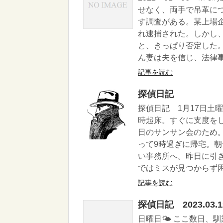
せなく、両手で吊革に
す調査がある。某上場
れ逮捕された。しかし
と、きっぱり否定した
ん妻は夫を信じ、法律事.
記事を読む
探偵日記
探偵日記 1月17日土
時起床。すぐに支度を
日のサンサン会のため
って9時過ぎに帰宅。
い事務所へ。昨日に引
ではミスが見つからず困っ
記事を読む
探偵日記 2023.03.1
日曜日🌤 ここ数日、