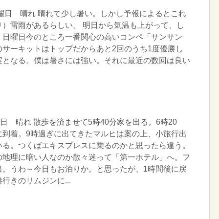
木曜日 晴れ 晴れて少し暑い。しかし予報によるとこれ
り）雷雨があるらしい。 明日から気温も上がって、し
。日曜日今のところ一番関心の高いコンペ「サンサン
のサーキットはトップだからあと2回のうち1度優勝し
実となる。僕は暑さには強い。それに最近の数回は良い
日 晴れ 散歩を済ませて5時40分家を出る。6時20
に到着。9時過ぎに出てきたマルヒは案の上、小旅行出
いる。つくばエキスプレスに乗るのかと思ったら違う。
の地理に暗い人なのか散々迷って「第一ホテル」へ。フ
出。うわ～今日もお泊りか。と思ったが、1時間後に戻
行きのリムジンに...