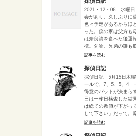
探偵日記
2021・12・08 
会があり、久しぶりに
色々予定があるからほ
った。僕の家は父方も
は奈良漬を食べた後運
様。勿論、兄弟の誰も飲
記事を読む
探偵日記
探偵日記 5月15日木
ールで、7、5、5、4
得意のパットが決まらず
日は一昨日検査した結
は総ての数値が下がっ
して下さい」だって。原因
記事を読む
探偵日記