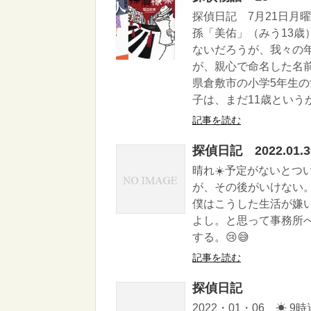
探偵日記 7月21日月
孫「美佑」（みう13
ないだろうが、我々の
が、親心で命名した名
県倉敷市の小学5年生の
子は、まだ11歳というが
記事を読む
探偵日記 2022.01.
晴れ☀️予定がないとつ
が、その後がいけない。
僕はこうした生活が嫌
よし。と思って事務所へ
する。😢😅
記事を読む
探偵日記
2022・01・06 ☀ 