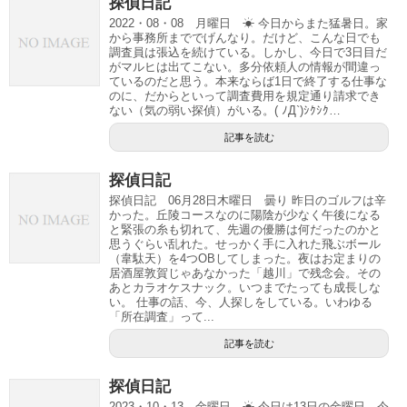
探偵日記
2022・08・08 月曜日 ☀ 今日からまた猛暑日。家
から事務所まででげんなり。だけど、こんな日でも
調査員は張込を続けている。しかし、今日で3日目だ
がマルヒは出てこない。多分依頼人の情報が間違っ
ているのだと思う。本来ならば1日で終了する仕事な
のに、だからといって調査費用を規定通り請求でき
ない（気の弱い探偵）がいる。( ﾉД`)ｼｸｼｸ…
記事を読む
探偵日記
探偵日記 06月28日木曜日 曇り 昨日のゴルフは辛
かった。丘陵コースなのに陽陰が少なく午後になる
と緊張の糸も切れて、先週の優勝は何だったのかと
思うぐらい乱れた。せっかく手に入れた飛ぶボール
（韋駄天）を4つOBしてしまった。夜はお定まりの
居酒屋敦賀じゃあなかった「越川」で残念会。その
あとカラオケスナック。いつまでたっても成長しな
い。 仕事の話、今、人探しをしている。いわゆる
「所在調査」って...
記事を読む
探偵日記
2023・10・13 金曜日 ☀ 今日は13日の金曜日、今