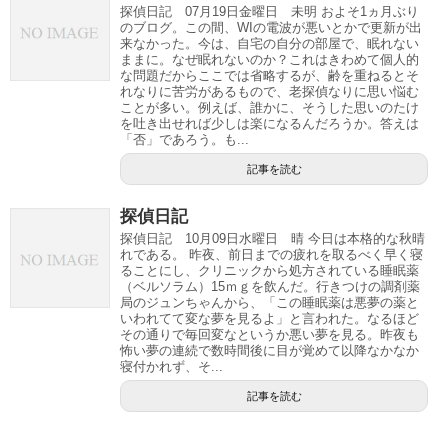
探偵日記 07月19日金曜日 未明 およそ1ヵ月ぶり
のブログ。この間、WIの電波が悪いとかで更新が出
来なかった。今は、自宅の自分の部屋で、眠れない
ままに。なぜ眠れないのか？これはきわめて個人的
な問題だからここでは省略するが、齢を重ねるとそ
れなりに苦労があるもので、老探偵なりに思い悩む
ことが多い。例えば、誰かに、そうした思いのたけ
を吐き出せれば少しは楽になるんだろうか。答えは
「否」であろう。も...
記事を読む
探偵日記
探偵日記 10月09日水曜日 晴 今日は本格的な秋晴
れである。 昨夜、前日までの疲れを取るべく早く寝
ることにし、クリニックから処方されている睡眠薬
（ベルソラム）15ｍｇを飲んだ。行きつけの調剤薬
局のジュンちゃんから、「この睡眠薬は悪夢の薬と
いわれてて変な夢を見るよ」と言われた。なるほど
その通りで毎回変なというか悪い夢を見る。昨夜も
怖い夢の連続で数時間後に目が覚めて以降なかなか
寝付かれず、そ...
記事を読む