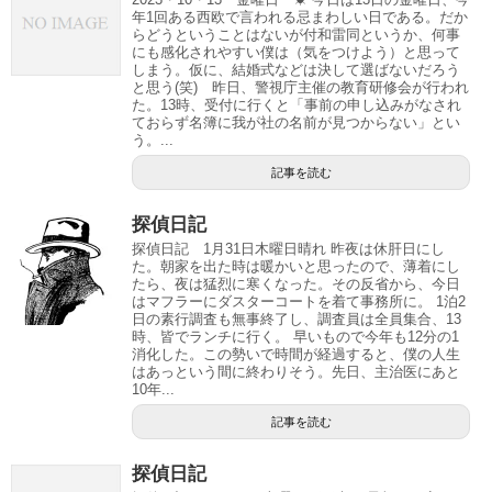
年1回ある西欧で言われる忌まわしい日である。だか
らどうということはないが付和雷同というか、何事
にも感化されやすい僕は（気をつけよう）と思って
しまう。仮に、結婚式などは決して選ばないだろう
と思う(笑) 昨日、警視庁主催の教育研修会が行われ
た。13時、受付に行くと「事前の申し込みがなされ
ておらず名簿に我が社の名前が見つからない」とい
う。...
記事を読む
探偵日記
探偵日記 1月31日木曜日晴れ 昨夜は休肝日にし
た。朝家を出た時は暖かいと思ったので、薄着にし
たら、夜は猛烈に寒くなった。その反省から、今日
はマフラーにダスターコートを着て事務所に。 1泊2
日の素行調査も無事終了し、調査員は全員集合、13
時、皆でランチに行く。 早いもので今年も12分の1
消化した。この勢いで時間が経過すると、僕の人生
はあっという間に終わりそう。先日、主治医にあと
10年...
記事を読む
探偵日記