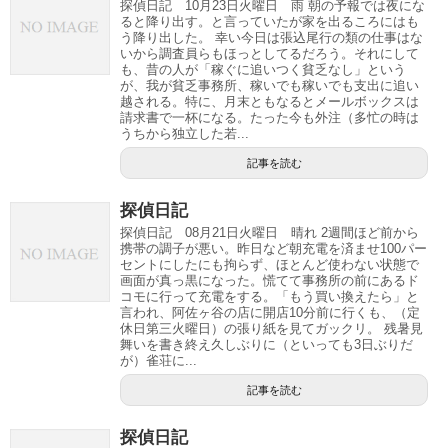
探偵日記 10月23日火曜日 雨 朝の予報では夜にな
ると降り出す。と言っていたが家を出るころにはも
う降り出した。 幸い今日は張込尾行の類の仕事はな
いから調査員らもほっとしてるだろう。それにして
も、昔の人が「稼ぐに追いつく貧乏なし」という
が、我が貧乏事務所、稼いでも稼いでも支出に追い
越される。特に、月末ともなるとメールボックスは
請求書で一杯になる。たった今も外注（多忙の時は
うちから独立した若...
記事を読む
探偵日記
探偵日記 08月21日火曜日 晴れ 2週間ほど前から
携帯の調子が悪い。昨日など朝充電を済ませ100パー
セントにしたにも拘らず、ほとんど使わない状態で
画面が真っ黒になった。慌てて事務所の前にあるド
コモに行って充電をする。「もう買い換えたら」と
言われ、阿佐ヶ谷の店に開店10分前に行くも、（定
休日第三火曜日）の張り紙を見てガックリ。 残暑見
舞いを書き終え久しぶりに（といっても3日ぶりだ
が）雀荘に...
記事を読む
探偵日記