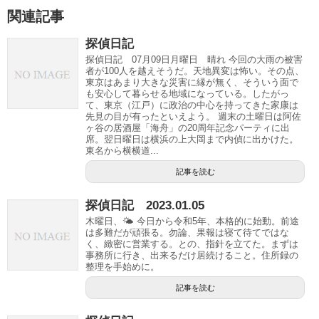
関連記事
探偵日記
探偵日記 07月09日月曜日 晴れ 今回の大雨の被害
者が100人を越えそうだ。天地異変は怖い。その点、
東京はあまり大きな災害に縁が無く、そういう面で
も安心して暮らせる地域になっている。したがっ
て、東京（江戸）に政治の中心を持ってきた家康は
先見の目が有ったといえよう。 週末の土曜日は阿佐
ヶ谷の居酒屋「海舟」の20周年記念パーティに出
席。翌日曜日は横浜の上大岡まで内偵に出かけた。
東名から横横道...
記事を読む
探偵日記 2023.01.05
木曜日、🌤 今日から令和5年、本格的に始動。前途
は多難だが頑張る。勿論、果報は寝て待てではな
く、緻密に営業する。との、指針を立てた。まずは
事務所に行き、出来るだけ居続けること。住所録の
整理を手始めに。
記事を読む