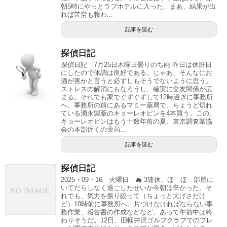
朝5時にやっとラブホテルに入った。まあ、結果が出
れば苦労も報わ...
記事を読む
探偵日記
探偵日記 7月25日木曜日曇りのち雨 昨日は休肝日
にしたので体調は良好である。じゃあ、そんなにお
酒が害かと言うと必ずしもそうでないように思う。
ストレスの解消にもなろうし、確実に交友関係が広
まる。それでも家でぐずぐずして12時過ぎに事務所
へ。事務所の前にあるマミー薬局で、ちょうど切れ
ている湧永製薬のキョーレオピンを4本買う。この、
キョーレオピンはもう十数年前の夏、東京調査業協
会の本部近くの薬局...
記事を読む
探偵日記
2025・09・16 火曜日 ☁ 3連休、ほゞほゞ部屋に
いてだらしなく過ごしたせいか今朝は辛かった。そ
れでも、気力を振り絞って（ちょっと大げさだけ
ど）10時前に事務所へ。片づけなければならない事
務作業、報告書の作成などなど、あって午前中は終
わりそうだ。12日、旧軽井沢ゴルフクラブでのプレ