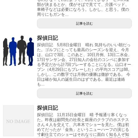
類が決まるとか、僕がそばで見てて、介護ベッド、
車椅子などは必要になろう。しかし、と思う。僕の
周りにもガンを...
記事を読む
探偵日記
探偵日記 5月8日金曜日 晴れ 気持ちのいい朝だっ
た。ゴルフにとっても最高のシーズンを迎え、今月
は、山口で3回、このあと、10日月例、13日二水会、
17日サンサン会、27日知人の会社のコンペに参加す
る予定だから計7回プレーすることになる。山口オー
プン（4月29日にもプレーした）の平均スコアは88。
しかし、この数字では月例の優勝は微妙である。 今
日は確か知人の誕生日のはずである。最近は連絡
も...
記事を読む
探偵日記
探偵日記 11月15日金曜日 晴 予報通り寒くなっ
た。昨夜は顧問先の社長と銀座のクラブのホステス
さん４人を交えて、六本木でショーを見た。僕は初
めてだったが「金魚」というニューハーフの演じる
寸劇仕立てのショーはそれなりに面白く知る人ぞ知