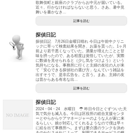
歌舞伎町と銀座のクラブからお中元が届いている。
近々、行かなければならないと思う。さあ、暑中見
舞いを書かなき...
記事を読む
探偵日記
探偵日記 7月26日金曜日晴れ 今日は午前中クリニ
ックに寄って検査結果を聞き、お薬を貰った。1ヶ月
前より若干悪くなっていた。酒量が増えたことと甘
味を摂ったので、ある程度は覚悟していたが、実際
に数値を見せられると（少し気をつけよう）という
気持ちになる。事務所に行くと主婦の友社の人が来
て「安心できる探偵社の選び方」なんていう雑誌を
出すそうで、是非広告を。と言う。まあ、主婦の友
は昔からある有名な出...
記事を読む
探偵日記
2024・04・24 水曜日 ☂ 昨日今日とぐずついた天
気で気分も滅入る。今日は区役所の総合支援センタ
ーとやらからケアマネージャーのような人が家に来
るらしい。娘が対応してくれるようなので僕は早々
に絵を出て事務所へ。まずは要介護のランクを決め
るのかな？それによって、利用できるサービスの種