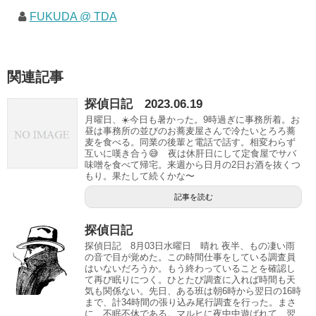
FUKUDA @ TDA
関連記事
探偵日記 2023.06.19
月曜日、☀️今日も暑かった。9時過ぎに事務所着。お
昼は事務所の並びのお蕎麦屋さんで冷たいとろろ蕎
麦を食べる。同業の後輩と電話で話す。相変わらず
互いに嘆き合う😅 夜は休肝日にして定食屋でサバ
味噌を食べて帰宅。来週から日月の2日お酒を抜くつ
もり。果たして続くかな〜
記事を読む
探偵日記
探偵日記 8月03日水曜日 晴れ 夜半、もの凄い雨
の音で目が覚めた。この時間仕事をしている調査員
はいないだろうか。もう終わっていることを確認し
て再び眠りにつく。ひとたび調査に入れば時間も天
気も関係ない。先日、ある班は朝6時から翌日の16時
まで、計34時間の張り込み尾行調査を行った。まさ
に、不眠不休である。マルヒに夜中中遊ばれて、翌