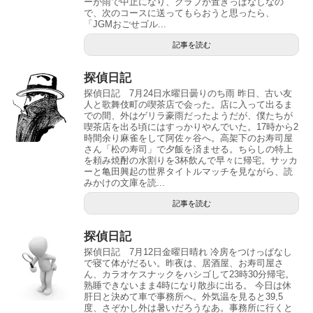
ーが雨で中止になり、クラブが置きっぱなしなの
で、次のコースに送ってもらおうと思ったら、
「JGMおごせゴル...
記事を読む
探偵日記
探偵日記 7月24日水曜日曇りのち雨 昨日、古い友
人と歌舞伎町の喫茶店で会った。店に入って出るま
での間、外はゲリラ豪雨だったようだが、僕たちが
喫茶店を出る頃にはすっかりやんでいた。17時から2
時間余り麻雀をして阿佐ヶ谷へ。高架下のお寿司屋
さん「松の寿司」で夕飯を済ませる。ちらしの特上
を頼み焼酎の水割りを3杯飲んで早々に帰宅。サッカ
ーと亀田興起の世界タイトルマッチを見ながら、読
みかけの文庫を読...
記事を読む
探偵日記
探偵日記 7月12日金曜日晴れ 冷房をつけっぱなし
で寝て体がだるい。昨夜は、居酒屋、お寿司屋さ
ん、カラオケスナックをハシゴして23時30分帰宅。
熟睡できないまま4時になり散歩に出る。 今日は休
肝日と決めて車で事務所へ。外気温を見ると39,5
度、さぞかし外は暑いだろうなあ。事務所に行くと