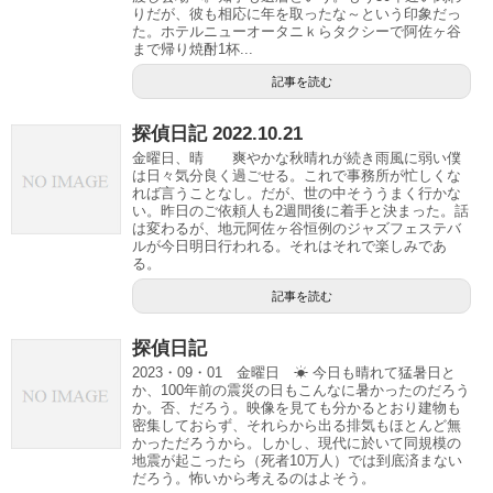
りだが、彼も相応に年を取ったな～という印象だっ
た。ホテルニューオータニｋらタクシーで阿佐ヶ谷
まで帰り焼酎1杯...
記事を読む
探偵日記 2022.10.21
金曜日、晴 爽やかな秋晴れが続き雨風に弱い僕
は日々気分良く過ごせる。これで事務所が忙しくな
れば言うことなし。だが、世の中そううまく行かな
い。昨日のご依頼人も2週間後に着手と決まった。話
は変わるが、地元阿佐ヶ谷恒例のジャズフェステバ
ルが今日明日行われる。それはそれで楽しみであ
る。
記事を読む
探偵日記
2023・09・01 金曜日 ☀ 今日も晴れて猛暑日と
か、100年前の震災の日もこんなに暑かったのだろう
か。否、だろう。映像を見ても分かるとおり建物も
密集しておらず、それらから出る排気もほとんど無
かっただろうから。しかし、現代に於いて同規模の
地震が起こったら（死者10万人）では到底済まない
だろう。怖いから考えるのはよそう。