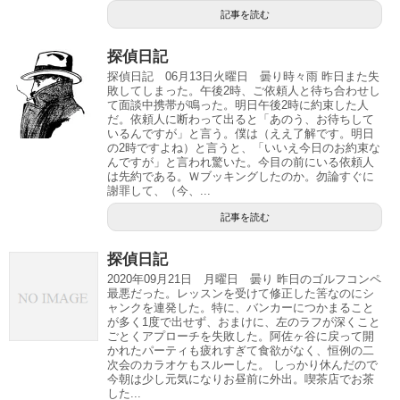
記事を読む
探偵日記
探偵日記 06月13日火曜日 曇り時々雨 昨日また失
敗してしまった。午後2時、ご依頼人と待ち合わせし
て面談中携帯が鳴った。明日午後2時に約束した人
だ。依頼人に断わって出ると「あのう、お待ちして
いるんですが」と言う。僕は（ええ了解です。明日
の2時ですよね）と言うと、「いいえ今日のお約束な
んですが」と言われ驚いた。今目の前にいる依頼人
は先約である。Ｗブッキングしたのか。勿論すぐに
謝罪して、（今、...
記事を読む
探偵日記
2020年09月21日 月曜日 曇り 昨日のゴルフコンペ
最悪だった。レッスンを受けて修正した筈なのにシ
ャンクを連発した。特に、バンカーにつかまること
が多く1度で出せず、おまけに、左のラフが深くこと
ごとくアプローチを失敗した。阿佐ヶ谷に戻って開
かれたパーティも疲れすぎて食欲がなく、恒例の二
次会のカラオケもスルーした。 しっかり休んだので
今朝は少し元気になりお昼前に外出。喫茶店でお茶
した...