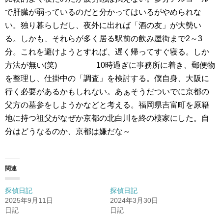
で肝臓が弱っているのだと分かってはいるがやめられな
い。独り暮らしだし、夜外に出れば「酒の友」が大勢い
る。しかも、それらが多く居る駅前の飲み屋街まで2～3
分。これを避けようとすれば、遅く帰ってすぐ寝る。しか
方法が無い(笑) 10時過ぎに事務所に着き、郵便物
を整理し、仕掛中の「調査」を検討する。僕自身、大阪に
行く必要があるかもしれない。あぁそうだついでに京都の
父方の墓参をしようかなどと考える。福岡県吉富町を原籍
地に持つ祖父がなぜか京都の北白川を終の棲家にした。自
分はどうなるのか、京都は嫌だな～
関連
探偵日記
探偵日記
2025年9月11日
2024年3月30日
日記
日記