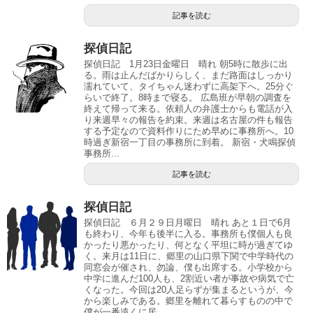
記事を読む
探偵日記
探偵日記 1月23日金曜日 晴れ 朝5時に散歩に出
る。雨は止んだばかりらしく、まだ路面はしっかり
濡れていて、タイちゃん迷わずに高架下へ。25分ぐ
らいで終了。8時まで寝る。 広島班が早朝の調査を
終えて帰って来る。依頼人の弁護士からも電話が入
り来週早々の報告を約束。来週は名古屋の件も報告
する予定なので資料作りにため早めに事務所へ。10
時過ぎ新宿一丁目の事務所に到着。 新宿・犬鳴探偵
事務所...
記事を読む
探偵日記
探偵日記 ６月２９日月曜日 晴れ あと１日で6月
も終わり、今年も後半に入る。事務所も僕個人も良
かったり悪かったり、何となく平坦に時が過ぎてゆ
く。来月は11日に、郷里の山口県下関で中学時代の
同窓会が催され、勿論、僕も出席する。小学校から
中学に進んだ100人も、2割近い者が事故や病気で亡
くなった。今回は20人足らずが集まるというが、今
から楽しみである。郷里を離れて暮らすものの中で
僕が一番遠くに居...