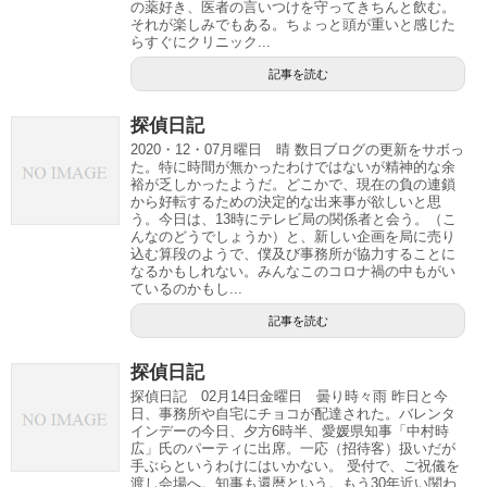
の薬好き、医者の言いつけを守ってきちんと飲む。
それが楽しみでもある。ちょっと頭が重いと感じた
らすぐにクリニック...
記事を読む
探偵日記
2020・12・07月曜日 晴 数日ブログの更新をサボっ
た。特に時間が無かったわけではないが精神的な余
裕が乏しかったようだ。どこかで、現在の負の連鎖
から好転するための決定的な出来事が欲しいと思
う。今日は、13時にテレビ局の関係者と会う。（こ
んなのどうでしょうか）と、新しい企画を局に売り
込む算段のようで、僕及び事務所が協力することに
なるかもしれない。みんなこのコロナ禍の中もがい
ているのかもし...
記事を読む
探偵日記
探偵日記 02月14日金曜日 曇り時々雨 昨日と今
日、事務所や自宅にチョコが配達された。バレンタ
インデーの今日、夕方6時半、愛媛県知事「中村時
広」氏のパーティに出席。一応（招待客）扱いだが
手ぶらというわけにはいかない。 受付で、ご祝儀を
渡し会場へ。知事も還暦という。もう30年近い関わ