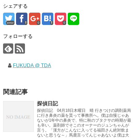
シェアする
error
0
0
フォローする
FUKUDA @ TDA
関連記事
探偵日記
探偵日記 04月18日木曜日 晴 行きつけの調剤薬局
に行き鼻炎の薬を貰って事務所へ。僕は自慢じゃあ
ないが1年中の鼻炎で、特に秋のブタクサの時期が最
も辛い。薬剤師でそこのオーナーのジュンちゃんが
言う。「漢方がこんなに入ってる福田さん絶対飲ま
ないと思うな～」馬鹿言ってんじゃあないよ僕は大