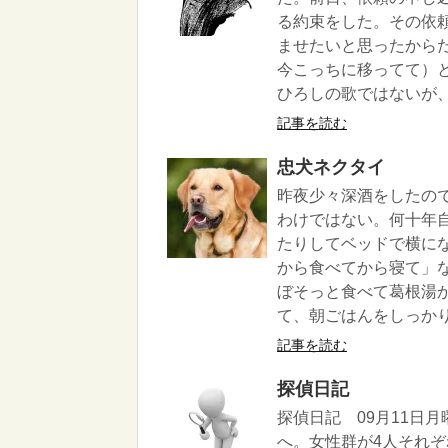
る約束をした。その依
ませたいと思ったから
今こっちに移ってて）
ひろしの歌ではないが、
記事を読む
忠犬ネクタイ
昨夜少々深酒をしたの
わけではない。何十年
たりしてベッドで横に
から食べてから寝て」
ぼそっと食べて葛根湯
て、朝ごはんをしっかり
記事を読む
探偵日記
探偵日記 09月11日
へ。女性群が4人それ