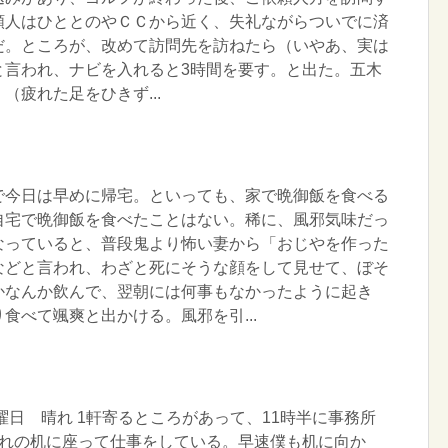
頼人はひととのやＣＣから近く、失礼ながらついでに済
だ。ところが、改めて訪問先を訪ねたら（いやあ、実は
と言われ、ナビを入れると3時間を要す。と出た。五木
（疲れた足をひきず...
で今日は早めに帰宅。といっても、家で晩御飯を食べる
自宅で晩御飯を食べたことはない。稀に、風邪気味だっ
なっていると、普段鬼より怖い妻から「おじやを作った
などと言われ、わざと死にそうな顔をして見せて、ぼそ
かなんか飲んで、翌朝には何事もなかったように起き
食べて颯爽と出かける。風邪を引...
月曜日 晴れ 1軒寄るところがあって、11時半に事務所
ぞれの机に座って仕事をしている。早速僕も机に向か