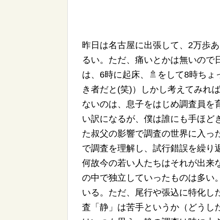
昨日は名古屋に出張して、2万歩あ
るい。ただ、痛いとかは無いので
は、6時に起床、🚿をして8時ち
き者だと(笑)）しかし考えてみれ
ないのは、息子をはじめ調査員を
い訳になるが、僕は誰にも手ほど
た叔父の影響で調査の世界に入っ
で調査を理解し、試行錯誤を繰り
何故今の若い人たちはそれが出来
の中で独立していったものは多い
いる。ただ、尾行や張込に特化し
査「静」は苦手というか（どうし