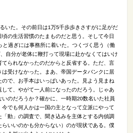
るいた。その前日は1万5千歩歩きさすがに足がだ
日頃の生活習慣のたまものだと思う。そして今日
ょっと過ぎには事務所に着いた。つくづく思う（働
ば、自分が老体に鞭打って現場に赴かなくてはいけ
育てられなかったのだからと反省する。ただ、言
きは受けなかった。まあ、帝国データバンクに居
たので、お手本はいっぱいあった。見よう見まね
返して、やがて一人前になったのだろう。じゃあ
ないのだろうか？確かに、一時期20数名いた社員
。今でも何人かは一国の主となって立派にやって
た「動」の調査で、聞き込みを主体とする内偵調
たらいいのかも分からない）のが現状である。僕