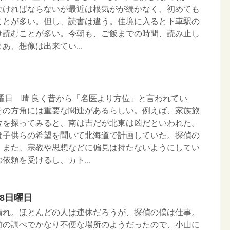
なければならないが最近は根気がが続かなく、初めても
ことが多い。但し、読書は違う。佳境に入ると下車駅の
け読むことが多い。今朝も、ご飯までの時間、読み止し
あ、想像は出来てい...
木曜日 晴 良く昔から「名医より方位」と言われてい
その方角には重要な関連があるらしい。例えば、家族旅
位を探ってみると、南は吉だが北東は凶だといわれた。
は子供らの希望を聞いて北海道で計画していた。探偵の
、また、宗教や思想などに偏見は持たないようにしてい
依頼を受けるし、カト...
28日曜日
晴れ。ほとんどの人は連休だろうが、探偵の僕は仕事。
前の調べでかなり不便な場所のようだったので、小山に