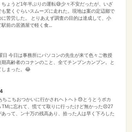
ちょうど1年半ぶりの運転😅少々不安だったが、いざ
でも驚くぐらいスムーズに走れた。現地は案の定辺鄙で
のに苦労した。 とりあえず調査の目的は達成して、小
駅前の居酒屋で軽く食...
木曜日 今日は事務所にパソコンの先生が来て色々ご教授
後期高齢者のコナンのこと、全てチンプンカンプン。と
しまった。😂
4
らあちこちおつかいに行かされヘトヘト😓とうとうポカ
ＡTMに忘れて、慌てて取りに行ったけど無かった😣27
があって、ン十万の残高あり、拾った人は早く下ろした