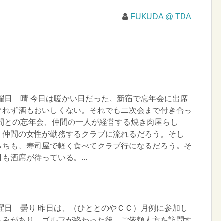
FUKUDA @ TDA
水曜日 晴 今日は暖かい日だった。新宿で忘年会に出席
ぐれず酒もおいしくない。それでも二次会まで付き合っ
仲間との忘年会、仲間の一人が経営する焼き肉屋らし
り仲間の女性が勤務するクラブに流れるだろう。そし
っちも、寿司屋で軽く食べてクラブ行になるだろう。そ
も酒席が待っている。...
月曜日 曇り 昨日は、（ひととのやＣＣ）月例に参加し
込みがあり、ゴルフが終わった後、ご依頼人方を訪問す