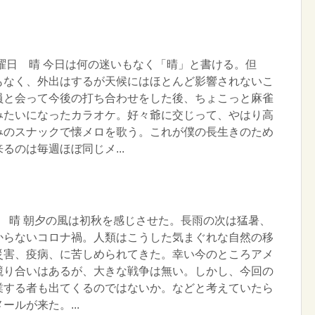
土曜日 晴 今日は何の迷いもなく「晴」と書ける。但
もなく、外出はするが天候にはほとんど影響されないこ
員と会って今後の打ち合わせをした後、ちょこっと麻雀
みたいになったカラオケ。好々爺に交じって、やはり高
みのスナックで懐メロを歌う。これが僕の長生きのため
るのは毎週ほぼ同じメ...
火曜日 晴 朝夕の風は初秋を感じさせた。長雨の次は猛暑、
からないコロナ禍。人類はこうした気まぐれな自然の移
災害、疫病、に苦しめられてきた。幸い今のところアメ
競り合いはあるが、大きな戦争は無い。しかし、今回の
業する者も出てくるのではないか。などと考えていたら
ルが来た。...