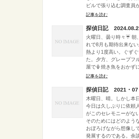
ビルで張り込む調査員が
記事を読む
探偵日記 2024.08.2
火曜日、曇り時々☔️ 
れで8月も期待出来な
熱より1度高い。ぐず
た。夕方、グレープフ
屋で🏮焼き魚をおかず
記事を読む
探偵日記 2021・07
木曜日、晴。しかし本
今日は久しぶりに依頼
がこのセレモニーがな
そのためにはどのよう
おぼろげながら想像し
発展するのである。余談だ