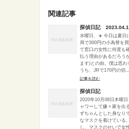
関連記事
探偵日記 2023.04.1
水曜日、☀️ 今日は夏
局で300円の小為替を
て窓口の女性に何度も確
払う理由があるだろうか
ます)との由。僕は思わ
うち、JRで170円の切...
記事を読む
探偵日記
2020年10月08日
ャワーして嫌々家を出
ずちゃんとした身なり
なマスクを着けている
し、マスクのせいで女