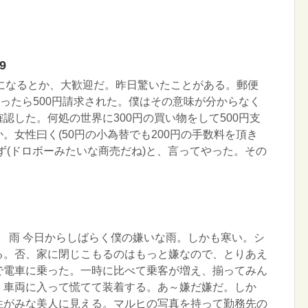
9
日になるとか、大歓迎だ。昨日驚いたことがある。郵便
買ったら500円請求された。僕はその意味が分からなく
認した。何処の世界に300円の買い物をして500円支
。女性曰く(50円の小為替でも200円の手数料を頂き
ず(ドロボーみたいな商売だね)と、言ってやった。その
木曜日 雨 今日からしばらく僕の嫌いな雨。しかも寒い。シ
る。否、家に閉じこもるのはもっと嫌なので、とりあえ
で電車に乗った。一時に比べて乗客が増え、揃ってみん
。車両に入って慌てて装着する。あ～嫌だ嫌だ。しか
性がみな美人に見える。マルヒの写真を持って勤務先の