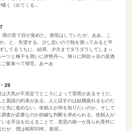
嘆く（出てくる...
7
朝、雨の音で目が覚めた。覚悟はしていたが、ああ、こ
いか。と、失望する。少し怠いので熱を測ってみると平
ぐずしてるうちに、結局、夕方までダラダラしてしまっ
ルーツと梅干を買いに伊勢丹へ。帰りに阿佐ヶ谷の居酒
にご飯食べて帰宅。あ〜あ
・29
日は大気が不安定でところによって雷雨があるそうだ。
人と面談の約束がある。人と話すのは結構疲れるものだ
いと先に進めない。依頼人が何を知りたいのか。そして
な調査が必要なのか的確な判断を求められる。依頼人が
ている手法を伝えることで、意思の統一が見られ受件に
が、僕は昭和53年、新宿...