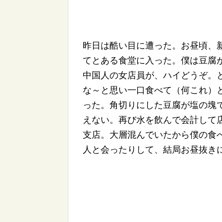
昨日は酷い目に遭った。お昼頃、
てとある食堂に入った。僕は豆腐
中国人の女店員が、ハイどうぞ。
な～と思い一口食べて（何これ）
った。角切りにした豆腐が塩の塊
えない。再び水を飲んで会計して
支店。大層混んでいたから僕の食
人と会ったりして、結局お昼抜き