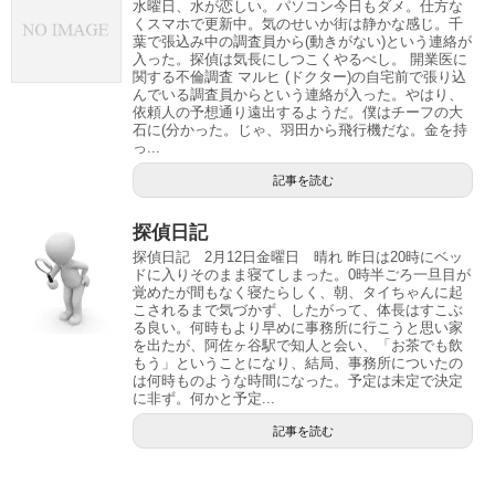
水曜日、水が恋しい。パソコン今日もダメ。仕方な
くスマホで更新中。気のせいか街は静かな感じ。千
葉で張込み中の調査員から(動きがない)という連絡が
入った。探偵は気長にしつこくやるべし。 開業医に
関する不倫調査 マルヒ (ドクター)の自宅前で張り込
んでいる調査員からという連絡が入った。やはり、
依頼人の予想通り遠出するようだ。僕はチーフの大
石に(分かった。じゃ、羽田から飛行機だな。金を持
っ...
記事を読む
探偵日記
探偵日記 2月12日金曜日 晴れ 昨日は20時にベッ
ドに入りそのまま寝てしまった。0時半ごろ一旦目が
覚めたが間もなく寝たらしく、朝、タイちゃんに起
こされるまで気づかず、したがって、体長はすこぶ
る良い。何時もより早めに事務所に行こうと思い家
を出たが、阿佐ヶ谷駅で知人と会い、「お茶でも飲
もう」ということになり、結局、事務所についたの
は何時ものような時間になった。予定は未定で決定
に非ず。何かと予定...
記事を読む