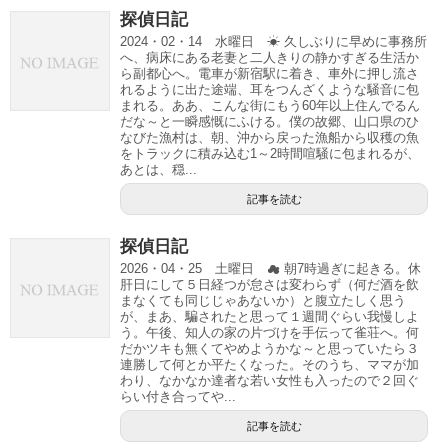
探偵日記
2024・02・14 水曜日 ☀ 久しぶりに早めに事務所
へ、病床にある老妻と二人きりの静かすぎる生活か
ら副都心へ。電車が新宿駅に着き、車外に押し流さ
れるように出た途端、耳をつんざくような騒音に包
まれる。ああ、こんな街にもう60年以上住んでるん
だな～と一瞬感慨にふける。僕の故郷、山口県のひ
なびた漁村は、朝、沖から戻った漁船から収穫の魚
をトラックに積み込む1～2時間喧騒に包まれるが、
あとは、穏...
記事を読む
探偵日記
2026・04・25 土曜日 ☁ 朝7時過ぎに起きる。休
肝日にして５日経つが怠さは変わらず（何だ酒を飲
まなくても同じじゃあないか）と腹立たしく思う
が、まあ、騙されたと思って１週間ぐらい我慢しよ
う。午後、知人の家の片づけを手伝って雀荘へ。何
だかツキも無くてやめようかな～と思っていたら３
連勝して何とか平たくなった。そのうち、ママが加
わり、なかなか達者な若い女性も入ったので２回ぐ
らい付き合ってや...
記事を読む