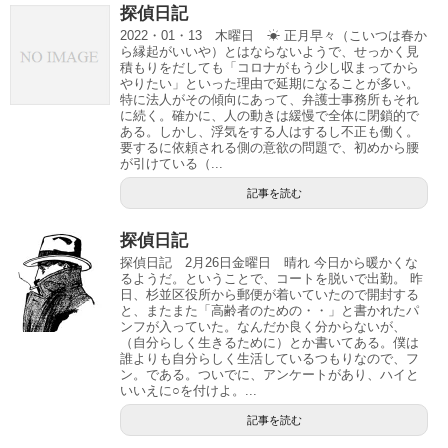
探偵日記
2022・01・13 木曜日 ☀ 正月早々（こいつは春か
ら縁起がいいや）とはならないようで、せっかく見
積もりをだしても「コロナがもう少し収まってから
やりたい」といった理由で延期になることが多い。
特に法人がその傾向にあって、弁護士事務所もそれ
に続く。確かに、人の動きは緩慢で全体に閉鎖的で
ある。しかし、浮気をする人はするし不正も働く。
要するに依頼される側の意欲の問題で、初めから腰
が引けている（...
記事を読む
探偵日記
探偵日記 2月26日金曜日 晴れ 今日から暖かくな
るようだ。ということで、コートを脱いで出勤。 昨
日、杉並区役所から郵便が着いていたので開封する
と、またまた「高齢者のための・・」と書かれたパ
ンフが入っていた。なんだか良く分からないが、
（自分らしく生きるために）とか書いてある。僕は
誰よりも自分らしく生活しているつもりなので、フ
ン。である。ついでに、アンケートがあり、ハイと
いいえに○を付けよ。...
記事を読む