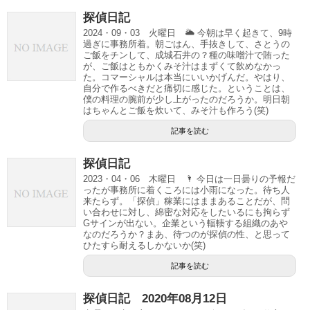
探偵日記
2024・09・03 火曜日 🌥 今朝は早く起きて、9時
過ぎに事務所着。朝ごはん、手抜きして、さとうの
ご飯をチンして、成城石井の？種の味噌汁で賄った
が、ご飯はともかくみそ汁はまずくて飲めなかっ
た。コマーシャルは本当にいいかげんだ。やはり、
自分で作るべきだと痛切に感じた。ということは、
僕の料理の腕前が少し上がったのだろうか。明日朝
はちゃんとご飯を炊いて、みそ汁も作ろう(笑)
記事を読む
探偵日記
2023・04・06 木曜日 🌂 今日は一日曇りの予報だ
ったが事務所に着くころには小雨になった。待ち人
来たらず。「探偵」稼業にはままあることだが、問
い合わせに対し、綿密な対応をしたいるにも拘らず
Gサインが出ない。企業という輻輳する組織のあや
なのだろうか？まあ、待つのが探偵の性、と思って
ひたすら耐えるしかないか(笑)
記事を読む
探偵日記 2020年08月12日