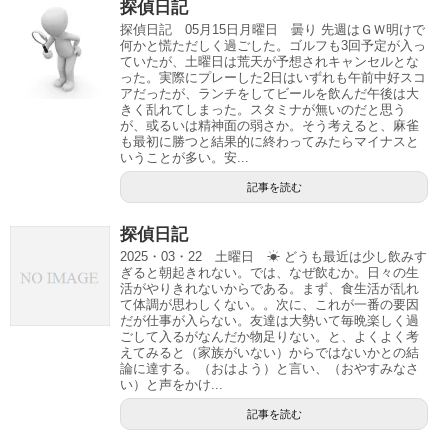
探偵日記
探偵日記 05月15日月曜日 曇り 先週はＧＷ明けで
何かと慌ただしく過ごした。ゴルフも3回予定が入っ
ていたが、土曜日は荒天が予想されキャンセルとな
った。実際にプレーした2日はいずれも午前中好スコ
アだったが、ランチをしてビールを飲んだ午後は大
きく乱れてしまった。スタミナが無いのだと思う
が、或るいは精神面の弱さか。そう考えると、麻雀
も最初に勝つと結果的に終わってみたらマイナスと
いうことが多い。安...
記事を読む
探偵日記
2025・03・22 土曜日 ☀ どうも最近は少し飲みす
ぎると朝起きれない。では、なぜ飲むか。日々の生
活がやりきれないからである。まず、食生活が乱れ
て体調が思わしくない。。次に、これが一番の要因
だが仕事が入らない。友達は大勢いて毎晩楽しく過
ごして入るがなんだか物足りない。と、よくよく考
えてみると（家族がいない）からではないかとの結
論に達する。（おはよう）と言い、（おやすみなさ
い）と声をかけ...
記事を読む