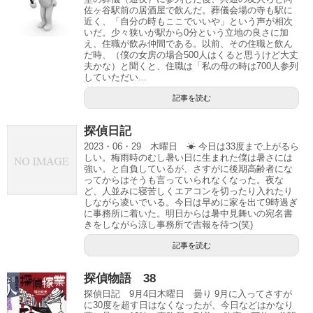
佐ヶ谷駅前の居酒屋で飲んだ。葬儀会場の寺も駅に
近く、「自分の時もここでいいや」という声が相次
いだ。少々狭いが駅から0分という立地の良さに加
え、住職が飲み仲間である。以前、その住職と飲ん
だ時、（僕の女房の場合500人はくると思うけど大丈
夫かな）と聞くと、住職は「私の母の時は700人参列
していただい...
記事を読む
探偵日記
2023・06・29 木曜日 ☀ 今日は33度まで上がるら
しい。梅雨時のむし暑い日に生まれた僕は暑さには
強い。と自負しているが、さすがに後期高齢者にな
ってからはそうも言っていられなくなった。夜な
ど、人並みに寝苦しくエアコンを切ったり入れたり
しながら凌いでいる。今日は早めに家を出て9時過ぎ
に事務所に着いた。明日からは暑中見舞いの宛名書
きをしながら涼し事務所で吉報を待つ(笑)
記事を読む
探偵物語 38
探偵日記 9月4日木曜日 曇り 9月に入ってさすが
に30度を超す日はなくなったが、今日などはかなり