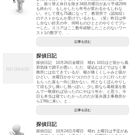
と、振り替え休日を除き34回月曜日があり平成29年
も終わり、もしかしたら年号が変わるかもしれな
い。そして僕も75歳になって、教習所で（認知症）
のテストかなんか受けているかも。（笑）昨日は申
し分ない好天の中、何時ものひととのやＣＣでプレ
ーした。スコアはここ数年経験したことのないワー
スト1の数字で、...
記事を読む
探偵日記
探偵日記 10月26日金曜日 晴れ 10日ほど前から風
邪気味で調子が悪い。ただ、寝込むほどではなく事
務所には出てきているが、喉が痛くくしゃみと咳が
ひどい。水曜日かかりつけのクリニックに行ったが
もらった薬も一向に効かない。何となくぼんやりし
て頭も少し痛いし熱っぽい。少し前なら葛根湯を飲
んで一晩寝れば治ったのにやはり年か、と思う。今
日も本当は寝ていたかったのだが某弁護士事務所か
ら17時に来い。と...
記事を読む
探偵日記
探偵日記 10月24日月曜日 晴れ 土曜日は予定があ