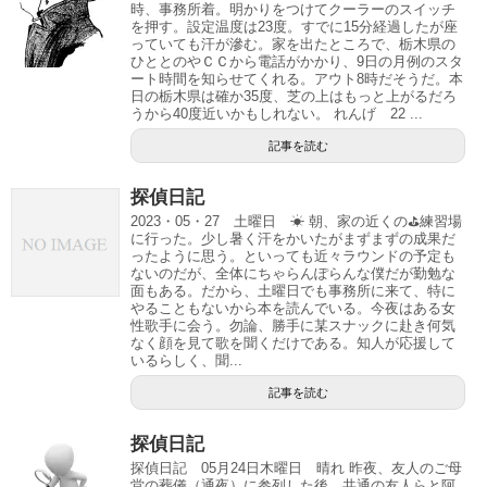
時、事務所着。明かりをつけてクーラーのスイッチ
を押す。設定温度は23度。すでに15分経過したが座
っていても汗が滲む。家を出たところで、栃木県の
ひととのやＣＣから電話がかかり、9日の月例のスタ
ート時間を知らせてくれる。アウト8時だそうだ。本
日の栃木県は確か35度、芝の上はもっと上がるだろ
うから40度近いかもしれない。 れんげ 22 ...
記事を読む
探偵日記
2023・05・27 土曜日 ☀ 朝、家の近くの⛳練習場
に行った。少し暑く汗をかいたがまずまずの成果だ
ったように思う。といっても近々ラウンドの予定も
ないのだが、全体にちゃらんぽらんな僕だが勤勉な
面もある。だから、土曜日でも事務所に来て、特に
やることもないから本を読んでいる。今夜はある女
性歌手に会う。勿論、勝手に某スナックに赴き何気
なく顔を見て歌を聞くだけである。知人が応援して
いるらしく、聞...
記事を読む
探偵日記
探偵日記 05月24日木曜日 晴れ 昨夜、友人のご母
堂の葬儀（通夜）に参列した後、共通の友人らと阿