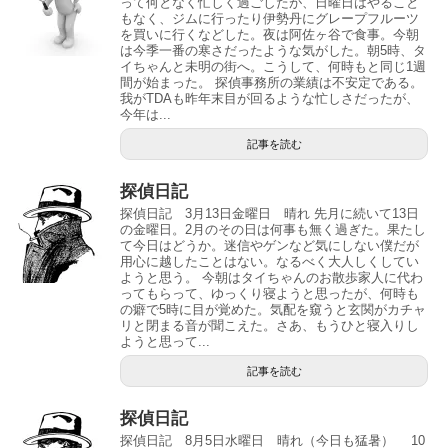
って何となく忙しく過ごしたが、日曜日はやること
もなく、ジムに行ったり伊勢丹にグレープフルーツ
を買いに行くなどした。夜は阿佐ヶ谷で食事。今朝
は今季一番の寒さだったような気がした。朝5時、タ
イちゃんと未明の街へ。こうして、何時もと同じ1週
間が始まった。 探偵事務所の業績は不安定である。
我がTDAも昨年末目が回るような忙しさだったが、
今年は...
記事を読む
探偵日記
探偵日記 3月13日金曜日 晴れ 先月に続いて13日
の金曜日。2月のその日は何事も無く過ぎた。果たし
て今日はどうか。迷信やゲンなど気にしない僕だが
用心に越したことはない。なるべく大人しくしてい
ようと思う。 今朝はタイちゃんのお散歩家人に代わ
ってもらって、ゆっくり寝ようと思ったが、何時も
の癖で5時に目が覚めた。気配を窺うと玄関がカチャ
リと閉まる音が聞こえた。さあ、もうひと寝入りし
ようと思って...
記事を読む
探偵日記
探偵日記 8月5日水曜日 晴れ（今日も猛暑） 10