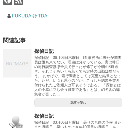
FUKUDA @ TDA
関連記事
探偵日記
探偵日記 06月06日木曜日 晴 事務所に来たが調査
員は誰も来てない。理由は分かっている。実は昨日
の尾行調査ほぼ全員で行ったが修了が今朝の8時過
ぎ。それじゃあいくら若くても定時の出勤は酷だろ
う。 おかげで、素行調査としては完璧な結果となっ
た。ただ、いつも思うのだが、こうした結果を突き
付けられたご依頼人は可哀そうである。 「探偵とは
人の不幸に立ち会う職業である」とは、幻冬舎の編
集者が言った...
記事を読む
探偵日記
探偵日記 03月06日月曜日 曇りのち雨の予報 また
また月曜日。早いもので今年10回目の月曜日。あ