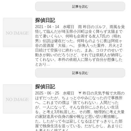
記事を読む
探偵日記
2021・04・14 水曜日 雨 昨日のゴルフ、雨風を覚
悟して臨んだが埼玉県小川町は全く降らず太陽まで
出て暑いくらい、何時も企画する友人T氏の（晴れ
男）伝説は健在だった。何時ものように夜は阿佐ヶ
谷の居酒屋「大福」へ。 折角入った案件、月火と2
日続けて空振りに終わった。まあ、コロナのせいで
動きが鈍いのだろうけど、それでは依頼人が納得し
てくれない。本件の依頼人に限らず自分が想像した
とおり...
記事を読む
探偵日記
2025・06・25 水曜日 ☔ 昨日の天気予報で大雨の
はずだったが、ちょっと小やみになったので事務所
へ。これまでの僕は「捨てられない」人間だった
が、一人になって、そんな自分にふさわしい生活
を。と考え3月転居した。その際、物理的に考え大量
の家財道具や自身の服や靴など思い切り断捨離し
た。したがって今は寂しくなるほどすっきりした部
屋で独身生活を送っている。だがしかし、あまりに
も考えなく捨てまく...