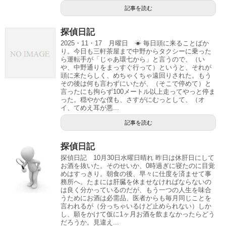
記事を読む
探偵日記
2025・11・17 月曜日 ☀ 毎日頭に来ることばか
り。今日も三軒茶屋まで中野からタクシーに乗った
ら運転手が「じゃあ環七から」と言うので、（い
や、中野通りをまっすぐ行って）というと、それが
頭に来たらしく、めちゃくちゃ遠回りされた。もう
その後は何も言わずにいたが、（そこで停めて）と
言ったにも拘らず100メートル以上走ってやっと停ま
った。穏やかな僕も、さすがにむっとして、（オ
イ、てめえ耳が悪...
記事を読む
探偵日記
探偵日記 10月30日水曜日晴れ 昨日は休肝日にして
お酒を抜いた。そのせいか、0時過ぎに寝たのに目覚
めはすっきり。朝食の後、早々に仕度を済ませて事
務所へ。たまには肝臓を休ませなければならないの
は良く分かっているのだが、もう一つの人生を味合
うためにお酒は必需品、医者からも毎月同じことを
言われるが（分っちゃいるけど止められない）しか
し、願をかけて仮に1ヶ月お酒を飲まなかったらどう
だろうか。見違え...