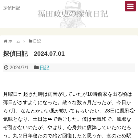
探偵日記
ホーム
日記
探偵日記 2024.07.01
2024/7/1
日記
月曜日☂️ 起きた時は雨音がしていたが10時前家を出る頃は
薄日がさすようになった。散々な数ヵ月だったが、今日か
ら7月、なんとかいい風が吹いてもらいたい。28日に風邪🤧
気味となり、土日は🛌で過ごした。僕は元気印で、風邪な
ぞ引かないのだが、やはり、心身共に疲弊していたのだろ
う。丸２日年寝たので殆ど回復したと思うが、念のため駅