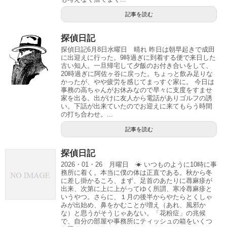
記事を読む
探偵日記
探偵日記6月8日水曜日 晴れ 昨日は朝早起きで成田
に出迎えに行った。9時過ぎに到着する便で来日した
古い知人。一旦帰宅して夕飯のお付き合いをして、
20時過ぎに阿佐ヶ谷に戻った。ちょっと飲み足りな
かったが、やや疲労を感じてまっすぐ家に。 今日は
事務の高ちゃんがお休みなので早々に支度をすませ
家を出る。出がけに友人から電話がありゴルフの誘
い。下話が出来ていたのでお迎えに来てもらう時間
の打ち合わせ。...
記事を読む
探偵日記
2026・01・26 月曜日 ☀ いつものように10時に事
務所に着く。本当に僕の体は正直である。秋から冬
に差し掛かるころ、まず、足首のあたりに蕁麻疹が
出来、次第に上に上がってゆく所謂、寒冷蕁麻疹と
いうやつ。さらに、１月の後半からやたらとくしゃ
みが出始め、鼻をかむことが増え（あれ、風邪か
な）と思うがそうじゃあない。「花粉症」の兆候
で、自分の部屋や事務所にティッシュの箱をいくつ