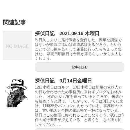
関連記事
探偵日記 2021.09.16 木曜日
昨日久しぶりに尾行調査を受件した。簡単な調査で
はないが順調に進めば達成感はあるだろう。という
ことで少し気を良くして雀荘に行ったらちょっと負
けた。😂明日明後日は台風が来るらしいから大人し
くしよう。
記事を読む
探偵日記 9月14日金曜日
12日水曜日はゴルフ、13日木曜日は新規の依頼人と
の打ち合わせのため事務所に来れずブログをお休み
した。 次のお話も案を練っているところで、来週か
ら始めようと思う。したがって、今日は3日ぶりに出
社。11時35分パソコンに向かっている。事務所の中
は、古い地図と全国の電話帳で一杯になっている。
明日はこの整理に終われることになりそう。夜には3
件の尾行調査が控えている。と書くと、もの凄く忙
しそうだが、...