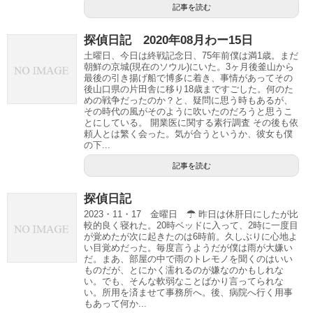
記事を読む
探偵日記 2020年08月わー
15日
土曜日、今日は終戦記念日、75年前僕は満1歳。まだ
朝鮮の京城(現在のソウル)にいた。3ヶ月後釜山から
最後の引き揚げ船で博多に着き、事情があってその
後山口県の片田舎に移り18歳まですごした。何のた
めの戦争だったのか？と、疑問に思う時もあるが、
その時代の風がそのように吹いたのだろうと思うこ
とにしている。 開業医に関する素行調査 その後も依
頼人とは繁く会った。気が合うというか、彼女も僕
の下...
記事を読む
探偵日記
2023・11・17 金曜日 ☂ 昨日は休肝日にしたが比
較的良く寝れた。20時ベッドに入って、2時に一度目
が覚めたが次に起きたのは6時前。久しぶりに心地よ
い目覚めだった。毎度言うようだが僕は雨が大嫌い
だ。まあ、部屋の中で雨のトレモノを聞くのはいい
ものだが、とにかく濡れるのが嫌なのかもしれな
い。でも、そんな軟弱なことばかり言ってられな
い。所用を済ませて事務所へ。後、病院へ行く用事
もあって何か...