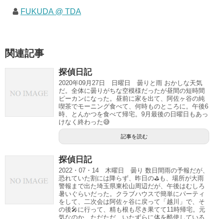
FUKUDA @ TDA
関連記事
探偵日記
2020年09月27日 日曜日 曇りと雨 おかしな天気
だ。全体に曇りがちな空模様だったが昼間の短時間
ピーカンになった。昼前に家を出て、阿佐ヶ谷の純
喫茶でモーニング食べて、何時ものところに。午後6
時、とんかつを食べて帰宅。9月最後の日曜日もあっ
けなく終わった😅
記事を読む
探偵日記
2022・07・14 木曜日 曇り 数日間雨の予報だが、
恐れていた割には降らず、昨日の⛳も、場所が大雨
警報まで出た埼玉県東松山周辺だが、午後はむしろ
暑いぐらいだった。クラブハウスで簡単にパーティ
をして、二次会は阿佐ヶ谷に戻って「越川」で、そ
の後🎤に行って、精も根も尽き果てて11時帰宅。元
気なのか、ただただ、いたずらに体を酷使している