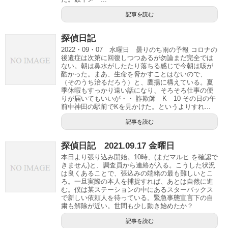
記事を読む
探偵日記
2022・09・07 水曜日 曇りのち雨の予報 コロナの
後遺症は次第に回復しつつあるが勿論まだ完全では
ない。朝は鼻水がしたたり落ちる感じで今朝は咳が
酷かった。まあ、生命を脅かすことはないので、
（そのうち治るだろう）と、鷹揚に構えている。夏
季休暇もすっかり遠い話になり、そろそろ仕事の便
りが届いてもいいが・・ 詐欺師 K 10 その日の午
前中神田の駅前でKを見かけた。というよりすれ...
記事を読む
探偵日記 2021.09.17 金曜日
本日より張り込み開始。10時、(まだマルヒ を確認で
きません)と、調査員から連絡が入る。こうした状況
は良くあることで、張込みの端緒の最も難しいとこ
ろ。一旦実際の本人を捕捉すれば、あとは自然に進
む。僕は某ステーションの中にあるスターバックス
で新しい依頼人を待っている。緊急事態宣言下の自
粛も解除が近い。世間も少し動き始めたか？
記事を読む