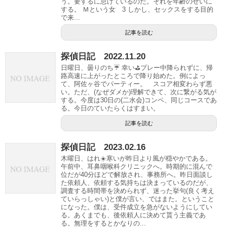
う。要するに怠けているのだ。それを年齢のせいに
する。 Ｍという女 3 しかし、セックスをする目的
で来...
記事を読む
探偵日記 2022.11.20
日曜日、曇りのち☔️ 幸い⛳️プレー中降られずに、帰
路高速に上がったところで降り始めた。例によっ
て、阿佐ヶ谷でパーティー。 スコア相変わらず悪
い。ただ、(なぜダメか)理解できて、次に繋がる気が
する。今度は30日の(二水会)コンペ、同じコースであ
る。今日のていたらくはすまい。
記事を読む
探偵日記 2023.02.16
木曜日、はれ☀️寒いが昨日より風が穏やかである。
午前中、耳鼻咽喉科クリニックへ。時期的に混んで
位だが40分ほどで解放され、事務所へ。昨日面談し
た依頼人、依頼する気持ちは決まっているのだが、
調査する時間帯を決められず、迷った挙句(良く考え
ていらっしゃい)と僕が言い、ではまた。ということ
になった。僕は、受件成立を急がないようにしてい
る。あくまでも、後依頼人に決めて貰う主義であ
る。無理をするとかなりの...