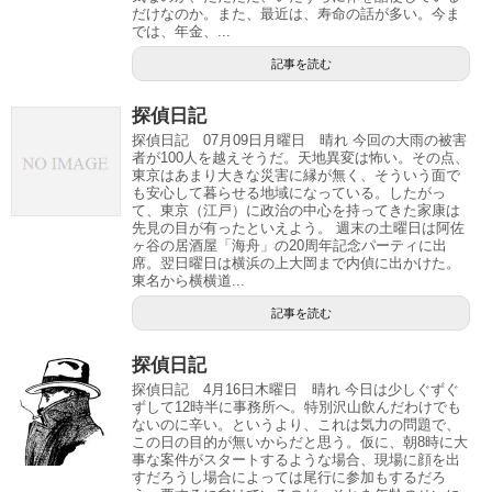
だけなのか。また、最近は、寿命の話が多い。今ま
では、年金、...
記事を読む
探偵日記
探偵日記 07月09日月曜日 晴れ 今回の大雨の被害
者が100人を越えそうだ。天地異変は怖い。その点、
東京はあまり大きな災害に縁が無く、そういう面で
も安心して暮らせる地域になっている。したがっ
て、東京（江戸）に政治の中心を持ってきた家康は
先見の目が有ったといえよう。 週末の土曜日は阿佐
ヶ谷の居酒屋「海舟」の20周年記念パーティに出
席。翌日曜日は横浜の上大岡まで内偵に出かけた。
東名から横横道...
記事を読む
探偵日記
探偵日記 4月16日木曜日 晴れ 今日は少しぐずぐ
ずして12時半に事務所へ。特別沢山飲んだわけでも
ないのに辛い。というより、これは気力の問題で、
この日の目的が無いからだと思う。仮に、朝8時に大
事な案件がスタートするような場合、現場に顔を出
すだろうし場合によっては尾行に参加もするだろ