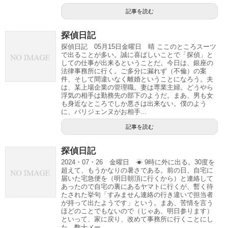
記事を読む
探偵日記
探偵日記 05月15日金曜日 晴 ここのところスーツ
で出ることが多い。誠に喜ばしいことで「探偵」と
しての仕事が出来るということだ。今日は、銀座の
法律事務所に行く。ご多分に漏れず（不倫）の案
件、そして間違いなく離婚ということになろう。夫
は、某上場企業の管理職。妻は専業主婦。どうやら
浮気の相手は勤務先の部下のようだ。まあ、男も女
も身近なところでしか悪さは出来ない。僕のよう
に、パリジェンヌがお相手...
記事を読む
探偵日記
2024・07・26 金曜日 ☀ 9時に外に出る。30度を
超えて、もうかなりの暑さである。前の日、自宅に
届いた宅急便を（明日朝頂に行くから）と連絡して
あったので自宅の裏にあるヤマトに行くが、暫く待
たされた挙句「すみません連絡の行き違いで担当者
が持って出たようです」という。まあ、苦情を言う
ほどのことでもないので（じゃあ、明日参ります）
といって、家に戻り、改めて事務所に行くことにし
た。数十メー...