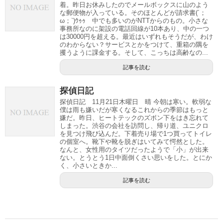
着。昨日お休みしたのでメールボックスに山のよう
な郵便物が入っている。そのほとんどが請求書(´；
ω；`)ｳｩｩ 中でも多いのがNTTからのもの。小さな
事務所なのに架設の電話回線が10本あり、中の一つ
は30000円を超える。最近はいずれもそうだが、わけ
のわからない？サービスとかをつけて、重箱の隅を
攫うように課金する。そして、こっちは高齢なの...
記事を読む
探偵日記
探偵日記 11月21日木曜日 晴 今朝は寒い。軟弱な
僕は雨も嫌いだが寒くなるこれからの季節はもっと
嫌だ。昨日、ヒートテックのズボン下をはき忘れて
しまった。渋谷の会社を訪問し、帰り道、ユニクロ
を見つけ飛び込んだ。下着売り場で1つ買ってトイレ
の個室へ。靴下や靴を脱ぎはいてみて愕然とした。
なんと、女性用のタイツだったようで「小」が出来
ない。とうとう1日中面倒くさい思いをした。とにか
く、小さいときか...
記事を読む