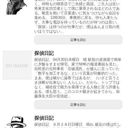
く。何時もの喫茶店でご夫婦と面談。ご主人は近い
将来文化功労者として国に褒章されるほどの人であ
る。敬意を抱いて言葉遣いに気をつけながら会話を
進める。 12時30分、事務所に戻る。待ち人来たら
ず。大事な電話を待っているのだが待つのは長い。
「探偵」は待つのが仕事だが、僕はあんまり気の長
いほうではない...
記事を読む
探偵日記
探偵日記 04月30日木曜日 晴 駅前の居酒屋で簡単
に夕飯をすませ帰宅。家でNHKの報道番組を見た。
自民党の元幹事長「石破茂氏」が盛んに言っていた
「数字を加工するな」という言葉が印象的だった。
まあ、彼は確かに論客ではあるが、（いざと言うと
き決断が出来ない）人らしい。だから、トップでは
なく、補佐役で能力を発揮できる人物と言う評価も
ある。僕も思う。このコロナ騒ぎが起きてから、加
藤厚生大臣や安倍総...
記事を読む
探偵日記
探偵日記 ６月２８日日曜日 晴れ 最近の僕は忙し