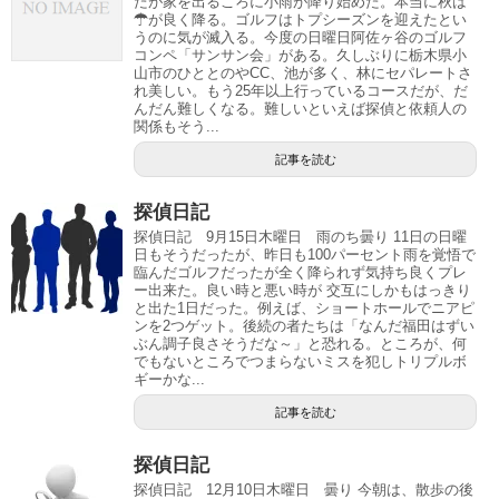
たが家を出るころに小雨が降り始めた。本当に秋は
☂が良く降る。ゴルフはトプシーズンを迎えたとい
うのに気が滅入る。今度の日曜日阿佐ヶ谷のゴルフ
コンペ「サンサン会」がある。久しぶりに栃木県小
山市のひととのやCC、池が多く、林にセパレートさ
れ美しい。もう25年以上行っているコースだが、だ
んだん難しくなる。難しいといえば探偵と依頼人の
関係もそう...
記事を読む
探偵日記
探偵日記 9月15日木曜日 雨のち曇り 11日の日曜
日もそうだったが、昨日も100パーセント雨を覚悟で
臨んだゴルフだったが全く降られず気持ち良くプレ
ー出来た。良い時と悪い時が 交互にしかもはっきり
と出た1日だった。例えば、ショートホールでニアピ
ンを2つゲット。後続の者たちは「なんだ福田はずい
ぶん調子良さそうだな～」と恐れる。ところが、何
でもないところでつまらないミスを犯しトリプルボ
ギーかな...
記事を読む
探偵日記
探偵日記 12月10日木曜日 曇り 今朝は、散歩の後