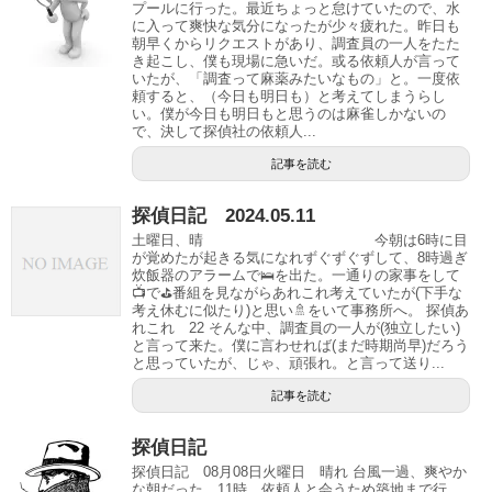
プールに行った。最近ちょっと怠けていたので、水
に入って爽快な気分になったが少々疲れた。昨日も
朝早くからリクエストがあり、調査員の一人をたた
き起こし、僕も現場に急いだ。或る依頼人が言って
いたが、「調査って麻薬みたいなもの」と。一度依
頼すると、（今日も明日も）と考えてしまうらし
い。僕が今日も明日もと思うのは麻雀しかないの
で、決して探偵社の依頼人...
記事を読む
探偵日記 2024.05.11
土曜日、晴 今朝は6時に目
が覚めたが起きる気になれずぐずぐずして、8時過ぎ
炊飯器のアラームで🛌を出た。一通りの家事をして
📺で⛳️番組を見ながらあれこれ考えていたが(下手な
考え休むに似たり)と思い🚿をいて事務所へ。 探偵あ
れこれ 22 そんな中、調査員の一人が(独立したい)
と言って来た。僕に言わせれば(まだ時期尚早)だろう
と思っていたが、じゃ、頑張れ。と言って送り...
記事を読む
探偵日記
探偵日記 08月08日火曜日 晴れ 台風一過、爽やか
な朝だった。11時、依頼人と会うため築地まで行