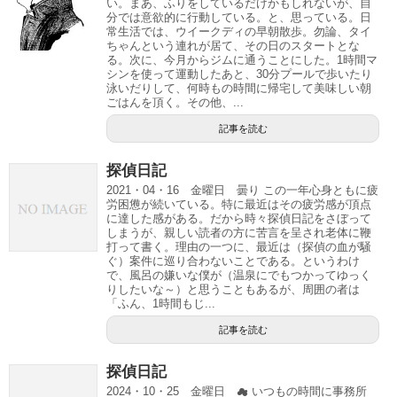
い。まあ、ふりをしているだけかもしれないが、自
分では意欲的に行動している。と、思っている。日
常生活では、ウイークディの早朝散歩。勿論、タイ
ちゃんという連れが居て、その日のスタートとな
る。次に、今月からジムに通うことにした。1時間マ
シンを使って運動したあと、30分プールで歩いたり
泳いだりして、何時もの時間に帰宅して美味しい朝
ごはんを頂く。その他、...
記事を読む
探偵日記
2021・04・16 金曜日 曇り この一年心身ともに疲
労困憊が続いている。特に最近はその疲労感が頂点
に達した感がある。だから時々探偵日記をさぼって
しまうが、親しい読者の方に苦言を呈され老体に鞭
打って書く。理由の一つに、最近は（探偵の血が騒
ぐ）案件に巡り合わないことである。というわけ
で、風呂の嫌いな僕が（温泉にでもつかってゆっく
りしたいな～）と思うこともあるが、周囲の者は
「ふん、1時間もじ...
記事を読む
探偵日記
2024・10・25 金曜日 ☁ いつもの時間に事務所