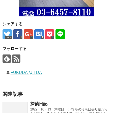
シェアする
error
0
0
フォローする
FUKUDA @ TDA
関連記事
探偵日記
2022・10・13 木曜日 小雨 朝のうちは曇り空だっ