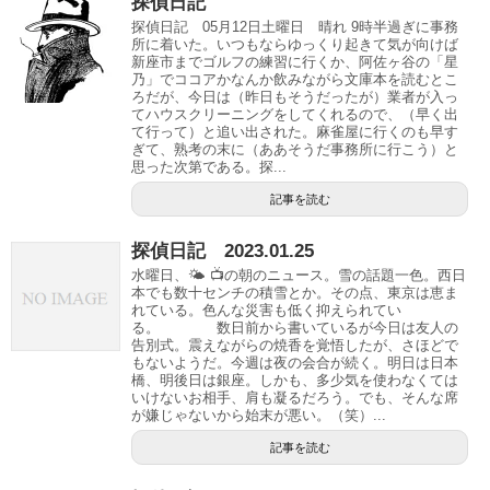
探偵日記
探偵日記 05月12日土曜日 晴れ 9時半過ぎに事務
所に着いた。いつもならゆっくり起きて気が向けば
新座市までゴルフの練習に行くか、阿佐ヶ谷の「星
乃」でココアかなんか飲みながら文庫本を読むとこ
ろだが、今日は（昨日もそうだったが）業者が入っ
てハウスクリーニングをしてくれるので、（早く出
て行って）と追い出された。麻雀屋に行くのも早す
ぎて、熟考の末に（ああそうだ事務所に行こう）と
思った次第である。探...
記事を読む
探偵日記 2023.01.25
水曜日、🌤 📺の朝のニュース。雪の話題一色。西日
本でも数十センチの積雪とか。その点、東京は恵ま
れている。色んな災害も低く抑えられてい
る。 数日前から書いているが今日は友人の
告別式。震えながらの焼香を覚悟したが、さほどで
もないようだ。今週は夜の会合が続く。明日は日本
橋、明後日は銀座。しかも、多少気を使わなくては
いけないお相手、肩も凝るだろう。でも、そんな席
が嫌じゃないから始末が悪い。（笑）...
記事を読む