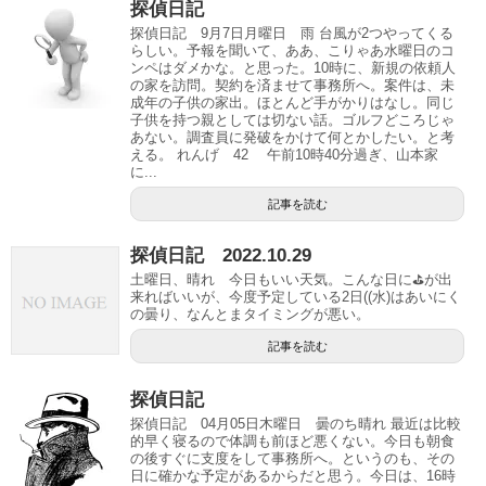
探偵日記
探偵日記 9月7日月曜日 雨 台風が2つやってくる
らしい。予報を聞いて、ああ、こりゃあ水曜日のコ
ンペはダメかな。と思った。10時に、新規の依頼人
の家を訪問。契約を済ませて事務所へ。案件は、未
成年の子供の家出。ほとんど手がかりはなし。同じ
子供を持つ親としては切ない話。ゴルフどころじゃ
あない。調査員に発破をかけて何とかしたい。と考
える。 れんげ 42 午前10時40分過ぎ、山本家
に...
記事を読む
探偵日記 2022.10.29
土曜日、晴れ 今日もいい天気。こんな日に⛳️が出
来ればいいが、今度予定している2日((水)はあいにく
の曇り、なんとまタイミングが悪い。
記事を読む
探偵日記
探偵日記 04月05日木曜日 曇のち晴れ 最近は比較
的早く寝るので体調も前ほど悪くない。今日も朝食
の後すぐに支度をして事務所へ。というのも、その
日に確かな予定があるからだと思う。今日は、16時