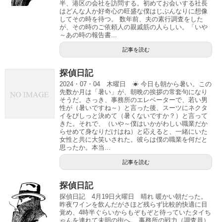
半、港区の会社を訪問する。初めてお会いする社長
はどんな人か好奇心の旺盛な僕はじぶんなりに想像
してその時を待つ。 数年前、夫の素行調査をした
が、その時のご依頼人の親戚筋の人らしい。「いや
～あの時の報告書...
記事を読む
探偵日記
2024・07・04 木曜日 ☀ 今日も朝から暑い。この
先数か月は「暑い」が、朝晩の挨拶の常套句になり
そうだ。さっき、事務所のエレベーターで、若い男
性が（暑いですね～）と言った後、スーツにネクタ
イをびしっと決めて（暑くないですか？）と言って
きた。それで、（いや～僕はいかがわしい職業だか
らせめて身なりだけはね）と応えると、一緒にいた
女性と共に大笑いされた。彼らは僕の職業を何だと
思ったか。本当...
記事を読む
探偵日記
探偵日記 4月19日火曜日 晴れ 暖かい朝だった。
昨夜ワインを飲んだがさほど残らず比較的快適に目
覚め、4時半ぐらいからもぞもぞと待っていたタイち
ゃんを連れて未明の街へ。 事務所の戦力（調査員）