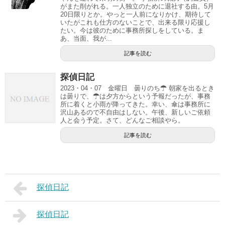
がまた削がれる。一人独立のために退社する由。5月
20日限りとか。やっと一人前になりかけ、期待して
いたがこれも仕方のないことで、出来る限り応援し
たい。今は彼のために事務所探しをしている。ま
あ、当面、我が...
記事を読む
探偵日記
2023・04・07 金曜日 曇りのち☂ 朝家を出るとき
は曇りで、☂は夕方からという予報だったが、事務
所に着くと小雨が降ってきた。幸い、傘は事務所に
沢山あるので不自由はしない。午後、新しいご依頼
人と会う予定。さて、どんなご相談やら。
記事を読む
探偵日記
探偵日記