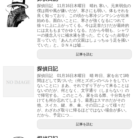
探偵日記 11月16日木曜日 晴れ 寒い。元来弱虫の
僕は雨や風が嫌いだが、寒さにも弱い。体もそれを
良く知っており、この頃から寒冷ジンマシンが出来
始める。面白いことに、寒さが強くなるにつれて
徐々に上に上がってくる。今は足首だけだが最終的
には太ももまでかゆくなる。だから今朝も、シャワ
ーの後念入りに補水液を塗った。亡くなった叔母が
言っていた「あんたの父親はしょっちゅう足を掻い
ていた」と。ＤＮＡは嘘...
記事を読む
探偵日記
探偵日記 01月16日木曜日 晴 昨日、家を出て1時
間ほどして気づいた（何とズボンのベルトをしてい
ないことに）まあ、それでずり下がって来ることは
ないのだが、何となく、文字通り（しまらない）の
で帰宅する。 このところ、家を出る際、十分気を付
けても何か忘れてしまう。最悪はスマホだがその
他、スイカ、鍵、本、傘、その日によって様々だ
が、わざわざ取りに帰るほどではない場合が多い。
だから、予定につ...
記事を読む