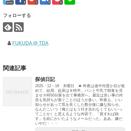
error
0
0
フォローする
FUKUDA @ TDA
関連記事
探偵日記
2025・12・18 木曜日 ☀ 昨夜は途中何度か目が覚
めて、結局、起床は８時半。パンと牛乳で朝食を済
ませ９時50分家を出て事務所へ。最近は良い事の何
倍も気持ちが塞ぐことのほうが多い。昨夜も、いい
知らせがあって気を良くした数分後に嫌な知らせ。
なんだこいつ（俺とはもう付き合わなくてもいいっ
てことか）と思えるような内容で、「貧すれば鈍
す」を絵にかいたようなメールだった。ああ、嫌だ
いやだ・・・