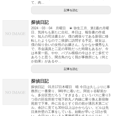
て、肉...
記事を読む
探偵日記
2024・03・04 月曜日 ☀ 弥生三月、第1週の月曜
日、気持ちも新たに出社。本日は、報告書の作成
や、知人の司法書士が、僕の縄張りである新宿に移
転したようなのでご挨拶に訪問する予定。彼女は、
僕の知り合いの女性のお嬢さん。なかなか優秀な人
で、市会議員と二足の草鞋だった時期もあるが、今
は本業一筋。やや、バブル模様の今はさぞご多忙で
あろうと思う。閑古鳥のなく我が事務所にも（何と
か効果）があるや...
記事を読む
探偵日記
探偵日記 01月17日木曜日 晴 今日は久しぶりに事
務所に一番乗り、9時半に着いた。阿佐ヶ谷駅前か
ら、多分区営だろう「すぎまる」というバスに乗り3
つ目の区役所前で地下鉄丸ノ内線に乗り換え新宿御
苑前で下車。外に出るとすぐ目の前が溝呂木第二ビ
ル。余計に見ても30分以上はかからない。ビルは先
日来外壁の工事をしている。始動が早いと1日が長
い。今日はいろいろと事務処理をするつもりだ。 こ