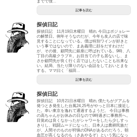
までで僕...
記事を読む
探偵日記
探偵日記 11月19日木曜日 晴れ 今日はボジョレー
の解禁日。例年そうなのだが、今年も友人の店で味
見することになっている。僕は特別ワインが好きと
いう事ではないので、まあ義理に顔をだすわけだ
が、その後、顧問先に銀座に呼ばれている。9時、八
丁目の高級クラブＲ。お目当ての子も居ないし、ま
さか顧問先が良く行く店ではしたないことも出来な
い。結局、当たり障りのない会話をしておいとまを
する。ママ曰く「福田...
記事を読む
探偵日記
探偵日記 10月21日水曜日 晴れ 僕たちがグアムを
発つとき発生した台風24,25号がやっと日本に接近し
た。幸い東京を逸れて通過するようだ。 今日は事務
の高ちゃんがお休みの日なので9時過ぎに事務所へ。
目覚めは良くなかったがシャワーをしたら少しすっ
きりし、戦闘ムードになった。日本人は農耕民族だ
が、人間そのものが狩猟のDNAがあるのだろう。朝
血圧が高くなるのも（さあやるぞ）という気になっ