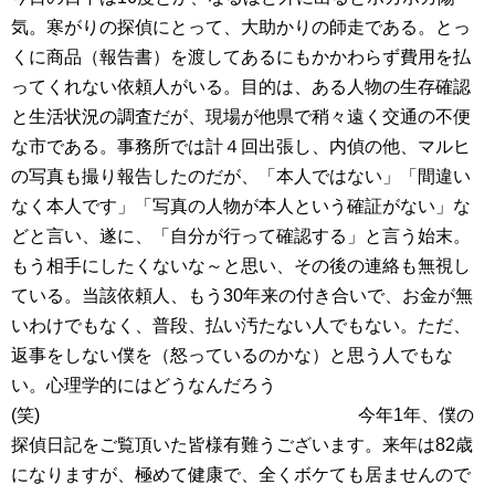
気。寒がりの探偵にとって、大助かりの師走である。とっ
くに商品（報告書）を渡してあるにもかかわらず費用を払
ってくれない依頼人がいる。目的は、ある人物の生存確認
と生活状況の調査だが、現場が他県で稍々遠く交通の不便
な市である。事務所では計４回出張し、内偵の他、マルヒ
の写真も撮り報告したのだが、「本人ではない」「間違い
なく本人です」「写真の人物が本人という確証がない」な
どと言い、遂に、「自分が行って確認する」と言う始末。
もう相手にしたくないな～と思い、その後の連絡も無視し
ている。当該依頼人、もう30年来の付き合いで、お金が無
いわけでもなく、普段、払い汚たない人でもない。ただ、
返事をしない僕を（怒っているのかな）と思う人でもな
い。心理学的にはどうなんだろう
(笑) 今年1年、僕の
探偵日記をご覧頂いた皆様有難うございます。来年は82歳
になりますが、極めて健康で、全くボケても居ませんので