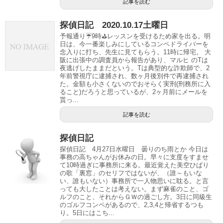
記事を読む
探偵日記 2020.10.17土曜日
予報通り☔️9時⛳️レッスンを受けるため家を出る。明
日は、今一番楽しみにしているコンペドライバーを
念入りに打ち、先生に見てもらう。11時に帰宅。 大
阪に出張中の調査員から報告があり、マルヒ のTは
夜逃げしたままだという。Tは典型的な詐欺師で、2
年前警視庁に逮捕され、数ヶ月後別件で再逮捕され
た。金額も小さくないのでおそらく実刑(刑務所に入
ること)だろうと思っているが、2ヶ月前にメールを
貰っ...
記事を読む
探偵日記
探偵日記 4月27日水曜日 曇りのち雨とか 今日は
事務の高ちゃんがお休みの日。早々に支度をすませ
て10時過ぎに事務所に来る。最近覚えた美空ひばり
の歌「裏窓」のセリフではないが、（誰～もいな
い、誰もいない）事務所で一人物思いに耽る。と言
っても大したことは考えない。まず麻雀のこと、ゴ
ルフのこと、それからＧＷの過ごし方。3日に同級生
のゴルフコンペがあるので、2,3,4と帰省するつも
り。5日にはこち...