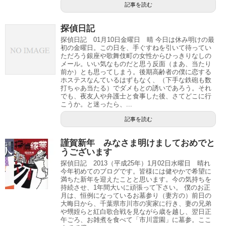
記事を読む
探偵日記
探偵日記 01月10日金曜日 晴 今日は休み明けの最
初の金曜日。この日を、手ぐすねを引いて待ってい
ただろう銀座や歌舞伎町の女性からひっきりなしの
メール。いい気なものだと思う反面（まあ、当たり
前か）とも思ってしまう。後期高齢者の僕に恋する
ホステスなんているはずもなく、（下手な鉄砲も数
打ちゃあ当たる）でダメもとの誘いであろう。それ
でも、夜友人や弁護士と食事した後、さてどこに行
こうか。と迷ったら、...
記事を読む
謹賀新年 みなさま明けましておめでと
うございます
探偵日記 2013（平成25年）1月02日水曜日 晴れ
今年初めてのブログです。皆様には健やかで希望に
満ちた新年を迎えたことと思います。今の気持ちを
持続させ、1年間大いに頑張って下さい。 僕のお正
月は、恒例になっているお墓参り（妻方の）前日の
大晦日から、千葉県市川市の実家に行き、妻の兄弟
や甥姪らと紅白歌合戦を見ながら歳を越し、翌日正
午ごろ、お雑煮を食べて「市川霊園」に墓参。ここ