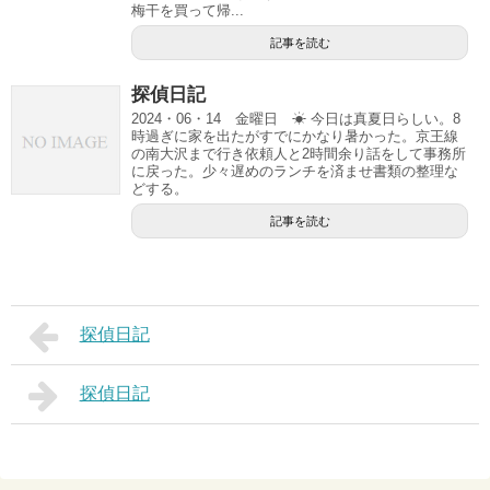
梅干を買って帰...
記事を読む
探偵日記
2024・06・14 金曜日 ☀ 今日は真夏日らしい。8
時過ぎに家を出たがすでにかなり暑かった。京王線
の南大沢まで行き依頼人と2時間余り話をして事務所
に戻った。少々遅めのランチを済ませ書類の整理な
どする。
記事を読む
探偵日記
探偵日記