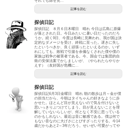
それでも隙を見...
記事を読む
探偵日記
探偵日記 ８月６日木曜日 晴れ 今日は広島に原爆
が落とされた日。今日みたいに暑い日だったのだろ
うか。続く9日、今度は長崎に見舞われ、我が国は決
定的なダメージを受け、終戦に至った。遅きに失し
たというべきか、良く頑張ったといえるのか。いず
れにしても、敗戦で引揚を余儀なくされた僕や僕の
家族は戦争の被害者である。今、国会では集団的自
衛の安保法案でかしましいが、（やられたらやりか
えす）（友好国が危機に...
記事を読む
探偵日記
探偵日記6月3日金曜日 晴れ 朝の散歩は月～金が僕
の担当だから、今朝はタイちゃんの好きなように歩
かせた。ほとんど目が見えないので気を付けないと
思いっきりぶつけてしまう。目が見えないことを理
解していないらしいが、何となく不安に思っている
のかもしれない。最近は音に敏感である。僕は何で
もない音なのに大げさにとびすざったりする。今14
歳だからあと2～3年だろう。せいぜい可愛がってや