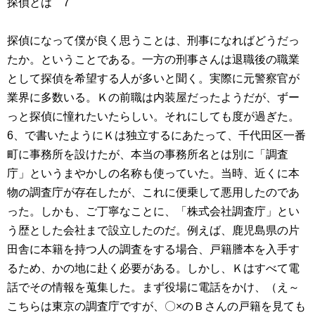
探偵とは 7
探偵になって僕が良く思うことは、刑事になればどうだっ
たか。ということである。一方の刑事さんは退職後の職業
として探偵を希望する人が多いと聞く。実際に元警察官が
業界に多数いる。Ｋの前職は内装屋だったようだが、ずー
っと探偵に憧れたいたらしい。それにしても度が過ぎた。
6、で書いたようにＫは独立するにあたって、千代田区一番
町に事務所を設けたが、本当の事務所名とは別に「調査
庁」というまやかしの名称も使っていた。当時、近くに本
物の調査庁が存在したが、これに便乗して悪用したのであ
った。しかも、ご丁寧なことに、「株式会社調査庁」とい
う歴とした会社まで設立したのだ。例えば、鹿児島県の片
田舎に本籍を持つ人の調査をする場合、戸籍謄本を入手す
るため、かの地に赴く必要がある。しかし、Ｋはすべて電
話でその情報を蒐集した。まず役場に電話をかけ、（え～
こちらは東京の調査庁ですが、〇×のＢさんの戸籍を見ても