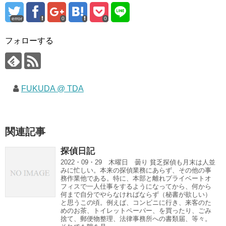
error
0
0
フォローする
FUKUDA @ TDA
関連記事
探偵日記
2022・09・29 木曜日 曇り 貧乏探偵も月末は人並
みに忙しい。本来の探偵業務にあらず、その他の事
務作業他である。特に、本部と離れプライベートオ
フィスで一人仕事をするようになってから、何から
何まで自分でやらなければならず（秘書が欲しい）
と思うこの頃。例えば、コンビニに行き、来客のた
めのお茶、トイレットペーパー、を買ったり、ごみ
捨て、郵便物整理、法律事務所への書類届、等々。