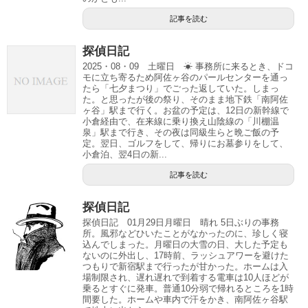
記事を読む
探偵日記
2025・08・09 土曜日 ☀ 事務所に来るとき、ドコ
モに立ち寄るため阿佐ヶ谷のパールセンターを通っ
たら「七夕まつり」でごった返していた。しまっ
た。と思ったが後の祭り、そのまま地下鉄「南阿佐
ヶ谷」駅まで行く。お盆の予定は、12日の新幹線で
小倉経由で、在来線に乗り換え山陰線の「川棚温
泉」駅まで行き、その夜は同級生らと晩ご飯の予
定。翌日、ゴルフをして、帰りにお墓参りをして、
小倉泊、翌4日の新...
記事を読む
探偵日記
探偵日記 01月29日月曜日 晴れ 5日ぶりの事務
所。風邪などひいたことがなかったのに、珍しく寝
込んでしまった。月曜日の大雪の日、大した予定も
ないのに外出し、17時前、ラッシュアワーを避けた
つもりで新宿駅まで行ったが甘かった。ホームは入
場制限され、遅れ遅れで到着する電車は10人ほどが
乗るとすぐに発車。普通10分弱で帰れるところを1時
間要した。ホームや車内で汗をかき、南阿佐ヶ谷駅