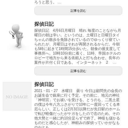
ろうと思う。 ...
記事を読む
探偵日記
探偵日記 4月6日月曜日 晴れ 毎度のことながら月
曜日の朝は辛い。というのは、土曜日と日曜日タイ
ちゃんの散歩を免除されているのでゆっくり寝てい
られたが、月曜日はそれが再開されるからだ。今朝
も5時に起きて1時間15分歩いた。朝食の後支度して
事務所へ。10時10分前に着く。11時、帝国ホテルの
ロビーで地方から来る依頼人と打ち合わせ。長年の
案件が片付く日である。 インターネット 2 ...
記事を読む
探偵日記
2021・01・27 水曜日 曇り 今日は顧問先の会長の
お誕生会で銀座に行く予定。その前に、地元の神社
「神明宮」でお祓いを受ける。とうのも、二黒土星
の僕は今年八方ふさがりで10年に一度回ってくる本
厄らしい。正しくは2月3日以降だが先日駅のホーム
で転び軽傷だったがケガをしたので念のため。その
他大勢と一緒に約10分足らずで終了。神様も儲かる
ものだと感心したが、神頼みの探偵っていかがなも
のかとも...