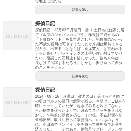
で地上に出たら...
記事を読む
探偵日記
探偵日記 12月03日月曜日 曇り 土日もほぼ家に居
てゴルフのジャパンカップや、作夜は21時からの
「下町ロケット」を見て過ごした。初優勝のかかっ
た25歳の堀川は可哀そうだったが来期は期待できる
だろう。出来ることならば「寄席芸人」と言われる
ぐらい寄せとパッティングの上手い僕が教えてやり
たい。復調した石川遼も惜しかった。彼も来年は一
皮むけて活躍するだろう。しかし、振り返って自分
のことを考えると、...
記事を読む
探偵日記
2024・09・16 月曜日（敬老の日）曇り時どき雨 こ
の頃はゴルフの翌日は疲労が残る。今朝は、ご飯を8
時にセットしていたが、起きてみると炊けてない。
何か操作を誤ったようで、改めてスイッチを入れな
おし、９時前に朝食を摂る。その後、不在郵便を杉
並郵便局に取りに行って事務所へ。いつものよう
に、小田急でサンドイッチを買って事務所でお昼を
済ませた。 そのあと、伊勢丹でグレープフルや