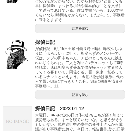
その方法が分からない。だからお手伝いと言っても
単に探偵業にまつわる小話や基本的なことを文章に
して送ってあげている。僕は早書だから、1500文字
くらいなら1時間もかからない。したがって、事務所
に来るとまずそ...
記事を読む
探偵日記
探偵日記 6月15日土曜日曇り時々晴れ 昨夜久しぶ
りに「ほろよい」に行く。相変らずのメンバーで、
僕は、デブの田中ちゃん、チビのとしちゃんに挟ま
れいじくられた。二人と2曲づつデュエットして0時
頃脱出。店は相変らず盛況で僕が帰ろうとする頃入
ってくる客もいて、阿佐ヶ谷、否、東京一繁盛して
いるスナックといえよう。 今朝の散歩は家族に代わ
って貰い8時にすっきりと起床。9時に朝食を済ませ
事務所へ。11...
記事を読む
探偵日記 2023.01.12
木曜日、🌤 ⛳️の次の日は体のあちこちが痛く加えて
疲労感もある。ず〜と寝ていたいな。と思うがそう
もいかない。現在進行中の案件の弁護士さんから電
話があり事務所に急ぐ。今日は、報告書作成で1日潰