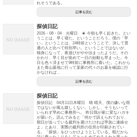
れそうである。
記事を読む
探偵日記
2026・08・04 火曜日 ☀ 今朝も早く起きた。とい
うことは、早く寝た。ということだろう。僕の「早
い」ということは、24時前ということで、決して普
通の人と比べて特別早い。ということではないが、
独身になって、夜遊びがやや治まったようだ。その
かわり、早く目が覚めて一日の始動も早まった。今
日も色々済ませて9時前に事務所に着いた。これから
また青山墓地に行って某家の代々のお墓を確認に行
かなければ...
記事を読む
探偵日記
探偵日記 04月11日木曜日 晴 晴天、僕の嫌いな雨
ではないが風も嬉しくない。しかし、そうもいって
いられず早めに事務所へ。 昨日我が家に変なハガキ
が届いた。読んでみると「何かで訴えられており、
期日が迫っている裁判を避けたければ早急に連絡せ
よ」とあり、実際の裁判所の住所が印刷されてい
る。「探偵」をひっかけようとしている。暇だから
話に乗ったふりをしてとっちめてやろうかと思った