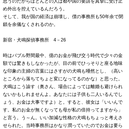
思うのだからほとんどの人は都や国の要請を真摯に受け止
め外出を控えているんだろう。
そして、我が国の経済は崩壊し、僕の事務所も50年余で閉
鎖を余儀なくされるのか。
新宿・犬鳴探偵事務所 4－26
時はバブル野間最中、億のお金が飛び交う時代で少々の金
額では驚きもしなかったが、目の前でひっそりと座る地味
な印象の主婦の言葉にはさすがの犬鳴も唖然とし、（高い
ところから落ちてちょと変になってるのかな）と思った。
犬鳴はこう諭す（奥さん、場合によっては離婚も避けられ
ないかもしれませんよ。あなたには子供も二人いるんでし
ょう、お金は大事ですよ）と。すると、彼女は「いいんで
す。私のお金が無くなっても母が私の倍持ってますから」
と言う。う～ん。いい加減な性格の犬鳴もちょっと考えさ
せられた。当時事務所はかなり潤っていたのでお金は要ら