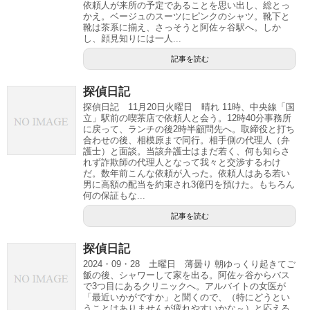
依頼人が来所の予定であることを思い出し、総とっ
かえ。ベージュのスーツにピンクのシャツ。靴下と
靴は茶系に揃え、さっそうと阿佐ヶ谷駅へ。しか
し、顔見知りには一人...
記事を読む
探偵日記
探偵日記 11月20日火曜日 晴れ 11時、中央線「国
立」駅前の喫茶店で依頼人と会う。12時40分事務所
に戻って、ランチの後2時半顧問先へ。取締役と打ち
合わせの後、相模原まで同行。相手側の代理人（弁
護士）と面談。当該弁護士はまだ若く、何も知らさ
れず詐欺師の代理人となって我々と交渉するわけ
だ。数年前こんな依頼が入った。依頼人はある若い
男に高額の配当を約束され3億円を預けた。もちろん
何の保証もな...
記事を読む
探偵日記
2024・09・28 土曜日 薄曇り 朝ゆっくり起きてご
飯の後、シャワーして家を出る。阿佐ヶ谷からバス
で3つ目にあるクリニックへ。アルバイトの女医が
「最近いかがですか」と聞くので、（特にどうとい
うことはありませんが疲れやすいかな～）と応える