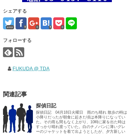
シェアする
error
0
0
フォローする
FUKUDA @ TDA
関連記事
探偵日記
探偵日記 04月18日火曜日 雨のち晴れ 散歩の時は
小降りだったが朝食に起きた頃は本降りになってい
た。その雨も間もなく上がり、10時に家を出た時は
すっかり晴れ渡っていた。白のチノパンに薄いグレ
ーのジャケットを着て出ようとしたが、夕方新しい