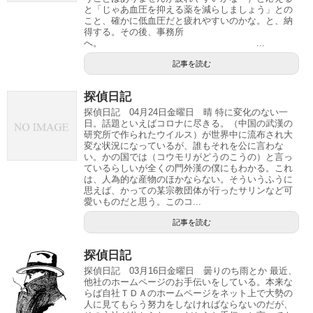
と「じゃあ血圧を抑える薬を減らしましょう」との
こと、確かに低血圧だと疲れやすいのかな。と、納
得する。その後、事務所
へ。 ...
記事を読む
探偵日記
探偵日記 04月24日金曜日 晴 特に変化のない一
日。話題といえばコロナに尽きる。（中国の武漢の
研究所で作られたウイルス）が世界中に流布され大
変な状況になっているが、誰もそれを公に言わな
い。かの国では（コウモリがどうのこうの）と言っ
ているらしいが全くの門外漢の僕にもわかる。これ
は、人為的な産物のほかならない。そういうふうに
思えば、かっての某宗教団体が行ったサリンなど可
愛いものだと思う。このコ...
記事を読む
探偵日記
探偵日記 03月16日金曜日 曇りのち雨とか 最近、
他社のホームページのお手伝いをしている。本来な
らば自社ＴＤＡのホームページをネット上で大勢の
人に見てもらう努力をしなければならないのだが、