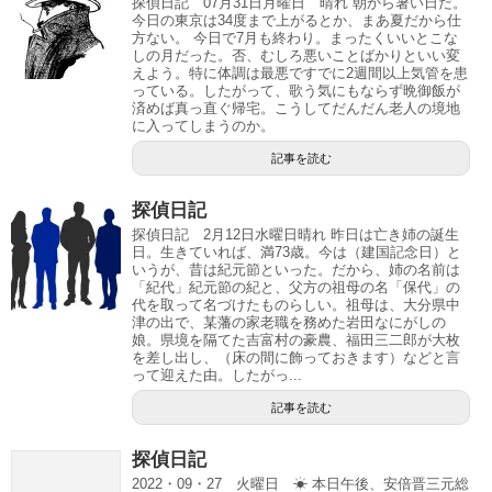
探偵日記 07月31日月曜日 晴れ 朝から暑い日だ。
今日の東京は34度まで上がるとか、まあ夏だから仕
方ない。 今日で7月も終わり。まったくいいとこな
しの月だった。否、むしろ悪いことばかりといい変
えよう。特に体調は最悪ですでに2週間以上気管を患
っている。したがって、歌う気にもならず晩御飯が
済めば真っ直ぐ帰宅。こうしてだんだん老人の境地
に入ってしまうのか。
記事を読む
探偵日記
探偵日記 2月12日水曜日晴れ 昨日は亡き姉の誕生
日。生きていれば、満73歳。今は（建国記念日）と
いうが、昔は紀元節といった。だから、姉の名前は
「紀代」紀元節の紀と、父方の祖母の名「保代」の
代を取って名づけたものらしい。祖母は、大分県中
津の出で、某藩の家老職を務めた岩田なにがしの
娘。県境を隔てた吉富村の豪農、福田三二郎が大枚
を差し出し、（床の間に飾っておきます）などと言
って迎えた由。したがっ...
記事を読む
探偵日記
2022・09・27 火曜日 ☀ 本日午後、安倍晋三元総