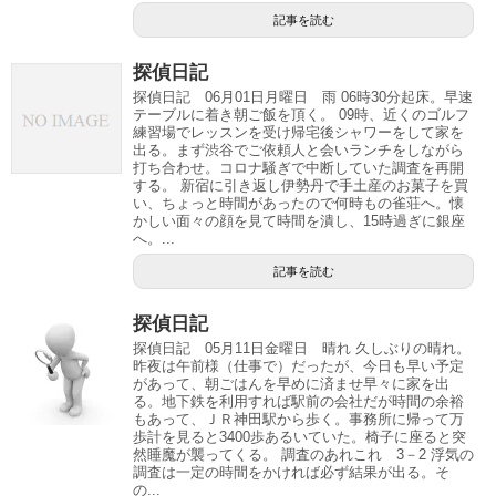
記事を読む
探偵日記
探偵日記 06月01日月曜日 雨 06時30分起床。早速
テーブルに着き朝ご飯を頂く。 09時、近くのゴルフ
練習場でレッスンを受け帰宅後シャワーをして家を
出る。まず渋谷でご依頼人と会いランチをしながら
打ち合わせ。コロナ騒ぎで中断していた調査を再開
する。 新宿に引き返し伊勢丹で手土産のお菓子を買
い、ちょっと時間があったので何時もの雀荘へ。懐
かしい面々の顔を見て時間を潰し、15時過ぎに銀座
へ。...
記事を読む
探偵日記
探偵日記 05月11日金曜日 晴れ 久しぶりの晴れ。
昨夜は午前様（仕事で）だったが、今日も早い予定
があって、朝ごはんを早めに済ませ早々に家を出
る。地下鉄を利用すれば駅前の会社だが時間の余裕
もあって、ＪＲ神田駅から歩く。事務所に帰って万
歩計を見ると3400歩あるいていた。椅子に座ると突
然睡魔が襲ってくる。 調査のあれこれ 3－2 浮気の
調査は一定の時間をかければ必ず結果が出る。そ
の...