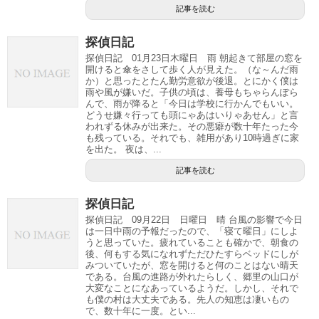
記事を読む
探偵日記
探偵日記 01月23日木曜日 雨 朝起きて部屋の窓を
開けると傘をさして歩く人が見えた。（な～んだ雨
か）と思ったとたん勤労意欲が後退。とにかく僕は
雨や風が嫌いだ。子供の頃は、養母もちゃらんぽら
んで、雨が降ると「今日は学校に行かんでもいい。
どうせ嫌々行っても頭にゃあはいりゃあせん」と言
われずる休みが出来た。その悪癖が数十年たった今
も残っている。それでも、雑用があり10時過ぎに家
を出た。 夜は、...
記事を読む
探偵日記
探偵日記 09月22日 日曜日 晴 台風の影響で今日
は一日中雨の予報だったので、「寝て曜日」にしよ
うと思っていた。疲れていることも確かで、朝食の
後、何もする気になれずただひたすらベッドにしが
みついていたが、窓を開けると何のことはない晴天
である。台風の進路が外れたらしく、郷里の山口が
大変なことになあっているようだ。しかし、それで
も僕の村は大丈夫である。先人の知恵は凄いもの
で、数十年に一度。とい...