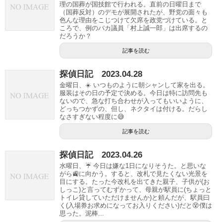
理の国葬が国技館で行われる。直前の日曜日まで
（国葬反対）のデモが展開されたが、野党の面々も
色んな理由をこじつけて欠席を政党づけている。と
ころで、例のバカ議員「村上誠一郎」は出席するの
だろうか？
記事を読む
探偵日記 2023.04.28
金曜日、☀️ いつものように朝シャンして家を出る。
服装はその日の予定で決める。今日は特に訪問先も
ないので、急な打ち合わせが入ってもいいように、
どっちつかずの、但し、ネクタイは付ける。だらし
なさすぎない程度に😅
記事を読む
探偵日記 2023.04.26
水曜日、☔️ 今日は嫌な1日になりそうた。と思いな
がら🚉に向かう。すると、改札で見たくない光景を
目にする。たった今改札を出てきた親子、子供が(お
しっこ)と言ってむずかって、母親が駅員に(ちょっと
トイレ貸していただけませんか)と頼んだが、駅員曰
く(入場券お求めになってお入りください)だと😵僕は
思った。泥棒...