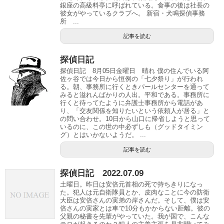
銀座の高級料亭に呼ばれている。食事の後は社長の
彼女がやっているクラブへ。 新宿・犬鳴探偵事務
所 ...
記事を読む
探偵日記
探偵日記 8月05日金曜日 晴れ 僕の住んでいる阿
佐ヶ谷では今日から恒例の「七夕祭り」が行われ
る。朝、事務所に行くときパールセンターを通って
みると溢れんばかりの人出。平和である。事務所に
行くと待ってたように弁護士事務所から電話があ
り、「交友関係を知りたいという依頼人が居る」と
の問い合わせ。10日から山口に帰省しようと思って
いるのに、この世の中必ずしも（グッドタイミン
グ）とはいかないようだ。 ...
記事を読む
探偵日記 2022.07.09
土曜日。昨日は安倍元首相の死で持ちきりになっ
た。犯人は元自衛隊員とか、皮肉なことに今の防衛
大臣は安倍さんの実弟の岸さんだ。そして、僕は安
倍さんの実家とは車で10分もかからない距離。彼の
父親の秘書を先輩がやっていた。我が国で、こんな