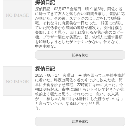
探偵日記
探偵日記 02月07日金曜日 晴 午後6時、阿佐ヶ谷
に帰ってきて友人と落ち合い3時間食事し、昔話に花
が咲いた。その後、スナックのはしごをして0時帰
宅。それなりに有意義な一日だった。 韓国に出張し
ていた関係者から帰国の連絡が相次ぐ。次回は僕も
参加しようと思う。 話しは変わるが我が家のコピー
機、ブラザー製だが劣悪だ。朝、依頼人に渡す書類
を印刷しようとしたが上手くいかない。仕方なく、
中途半端な...
記事を読む
探偵日記
2025・06・17 火曜日 ☀ 他を回って正午前事務所
に着いた。昨夜は阿佐ヶ谷の🏮で少し飲んだ後、簡
単に夕食を済ませ帰宅。22時前には🛏に入った。今
朝は６時起床。夜中に3回くらいトイレで起きたが比
較的よく寝たと思う。それなのに、怠い。友人某
が、「福ちゃん週2回は休肝日にしたほうがいいよ」
と言っていたが、なるほどそうだと思
う。
...
記事を読む