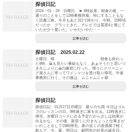
探偵日記
2024・01・28 日曜日 ☀ 8時起床。朝食の後、一
通りのことをして12時事務所着。特にすることもな
く読書三昧。今月もあと3日で終わり。今朝、10時頃
だったか、グラッときた。テレビでは震度4と報じて
いたが少々驚いた。いやだいやだ・・・
記事を読む
探偵日記 2025.02.22
土曜日、晴 朝食も終わっ
た9時、💻も見たい番組もなく、あぁそうだと思いつ
き久しぶりに⛳️の練習に行った。帰りにクリーニン
グ屋さんに寄ってワイシャツを受け取り帰宅。午後
事務所に行く。その後は、ムニャムニャ😅
記事を読む
探偵日記
探偵日記 01月27日月曜日 曇りのち雨 今日はゴル
フのレッスンの日。9時過ぎに家を出る。11時過ぎに
帰宅。水曜日コースに出る予定だから少しは効果が
出るかな。 その後、新宿くに行きちょっと仕事まが
いのことをして19時帰宅。家の近くの居酒屋で軽く
飲んで、今、家。明日は、顧問先の社長の誕生日。