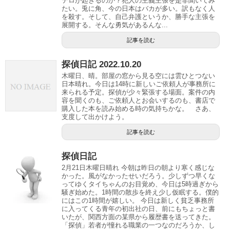
テロが起きるのか？犯人の主義主張を是非聞いてみ
たい。兎に角、今の日本はバカが多い。訳もなく人
を殺す。そして、自己弁護というか、勝手な主張を
展開する。そんな勇気があるんな...
記事を読む
探偵日記 2022.10.20
木曜日、晴。部屋の窓から見る空には雲ひとつない
日本晴れ。今日は14時に新しいご依頼人が事務所に
来られる予定。探偵が少々緊張する場面。案件の内
容を聞くのも、ご依頼人とお会いするのも、書店で
購入した本を読み始める時の気持ちかな。 さあ、
支度して出かけよう。
記事を読む
探偵日記
2月21日木曜日晴れ 今朝は昨日の朝より寒く感じな
かった。風がなかったせいだろう。少しずつ早くな
ってゆくタイちゃんのお目覚め、今日は5時過ぎから
騒ぎ始めた。1時間の散歩を終え少し仮眠する。僕的
にはこの1時間が嬉しい。 今日は新しく貧乏事務所
に入ってくる青年の初出社の日、前にもちょっと書
いたが、関西方面の某県から履歴書を送ってきた。
「探偵」若者が憧れる職業の一つなのだろうか、し