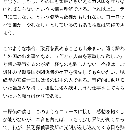
と思う。しかし、かの国も命綱ともいえるガス田を守らな
ければならないという大儀も理解できる。それ以上に、テ
ロに屈しない。という姿勢も必要かもしれない。ヨーロッ
パ各国が（やむなし）としているのもある程度は納得でき
よう。
このような場合、政府を責めることも出来まい。遠く離れ
た外国の出来事である。（何とか人命を尊重して欲しい）
と願い要請するのが精一杯なのも致し方ない。今後は、ご
遺体の早期帰国や関係者のケアを優先してもらいたい。現
総理の安倍晋三氏は僕の郷里の人である。奇跡的に返り咲
いた強運を堅持し、後世に名を残すような仕事をしてもら
いたいと願うばかりである。
一探偵の僕は、このようなニュースに接し、感想を抱くし
か能がないが、本音を言えば、（もう少し景気が良くなっ
て、わが、貧乏探偵事務所に光明が差し込んでくる日を熱