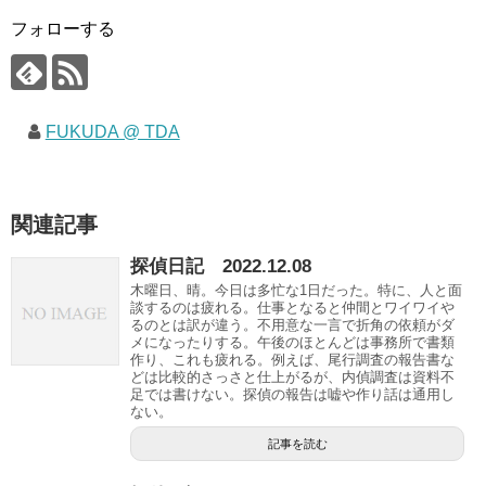
フォローする
FUKUDA @ TDA
関連記事
探偵日記 2022.12.08
木曜日、晴。今日は多忙な1日だった。特に、人と面
談するのは疲れる。仕事となると仲間とワイワイや
るのとは訳が違う。不用意な一言で折角の依頼がダ
メになったりする。午後のほとんどは事務所で書類
作り、これも疲れる。例えば、尾行調査の報告書な
どは比較的さっさと仕上がるが、内偵調査は資料不
足では書けない。探偵の報告は嘘や作り話は通用し
ない。
記事を読む