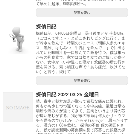
て早めに起床。9時事務所へ。
記事を読む
探偵日記
探偵日記 6月05日金曜日 曇り後雨とか 今朝8時、
（ごはんですよ～）と起こされリビングに行く。ま
ず冷水を飲んで、特製のジュース（朝鮮人参のエキ
ス、黒酢、はちみつ、牛乳）を飲んで、すでに出さ
れていた味噌汁を一口飲んでご飯を待つ。僕は根っ
からの和食党で、家ではは炊き立てのご飯しか食べ
ない。女中が（いや違った妻が）炊飯器の所に行き
蓋を開ける。素っ頓狂な声で「あら嫌だ、炊けてな
い）と言う。続けて、...
記事を読む
探偵日記 2022.03.25 金曜日
晴、夜中と朝方左足が攣って猛烈な痛みに襲われ、
何もかも少しづつ遅くなって今中央線。最近は攣る
場所や痛み方が違ってきて、筋肉というより骨の芯
が痛い感じがする。我が家の家系は何人かリュウマ
チも居るので(もしかしたらそれかも)と、思ったりす
る。漢方のＨ68を飲む。 探偵の不倫 僕の師匠Ｎさ
ん。僕が読売新聞の募集欄を見て応募した銀座の探