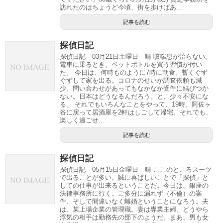
訪れたのはちょうど今頃、街を歩けばあ...
記事を読む
探偵日記
探偵日記 03月21日土曜日 晴 咳喘息が治らない。
電車に乗るとき、ペットボトルを買う習慣が付い
た。 今日は、何時ものように7時に朝食。暫くぐず
ぐずして家を出る。コロナのせいか調査依頼も減
少。問い合わせがあってもなかなか受件に結びつか
ない。日本はどうなるんだろう。と、少々不安にな
る。 それでもいろんなことをやって、19時、阿佐ヶ
谷に戻って居酒屋を2軒はしごして帰宅。それでも、
楽しく過ごせ...
記事を読む
探偵日記
探偵日記 05月15日金曜日 晴 ここのところスーツ
で出ることが多い。誠に喜ばしいことで「探偵」と
しての仕事が出来るということだ。今日は、銀座の
法律事務所に行く。ご多分に漏れず（不倫）の案
件、そして間違いなく離婚ということになろう。夫
は、某上場企業の管理職。妻は専業主婦。どうやら
浮気の相手は勤務先の部下のようだ。まあ、男も女