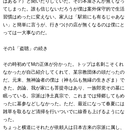
はある？）と聞いたりしていた。その本屋さんが無くなっ
てしまった。誰も信じないだろうが僕は案外保守的で生活
習慣はめったに変えない。家人は「駅前にも有るじゃあな
い」と簡単に言うが、行きつけの店が無くなるのは僕にと
っては一大事なのだ。
その1「盗聴」の続き
その時初めてMの正体が分かった。トップは名刺こそくれ
なかったが自己紹介してくれて、某宗教団体の頭だったの
だ。元来、無神論者の僕は（神も仏も無縁の生きざま）で
きた。勿論、我が家にも菩提寺はあり、一族郎党その墓に
眠っている。宗派は浄土真宗で、これまでは帰郷してもめ
ったに墓参などしなかった。ただ、最近になって春夏には
雑草を取るなど清掃を行いついでに線香も上げるようにな
った。
ちょっと横道にそれたが依頼人は日本古来の宗派に属し、