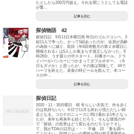
たとしたら200万円超え。それを聞こうとしても電話
が繋...
記事を読む
探偵物語 42
探偵日記 9月11日木曜日雨 昨日のゴルフコンペ、3
組11人で争った。かって5組あったのが、会員が高齢
の為徐々に減り、前回（年6回奇数月の第２水曜日に
開催される）は5人しか集まらず成立しなかった。8
時28分、うす曇りの中スタート。10番ホール、ドラ
イバーがバンカーにつかまってダブルボギー。（今
日もダメか）と思ったが、その後は我慢して、44で
ハーフを終えた。昼食の時ビールを飲んで、本コー
スの中...
記事を読む
探偵日記
2020・11・30月曜日 晴 冬らしい天気で、外を歩く
のは気持ちいい。今日で11月も終わり慌ただしい師
走となる。コロナのニュースに明け暮れる1年となっ
たが、来年も再来年も続くだろう。そんな環境の中
で「探偵」の世界はどう変わるのだろうか？そし
て、我がTDAの12月は・・・ 不倫 10 「妻を調べ
てください」50歳ぐらいの男性が我が貧乏事務所を