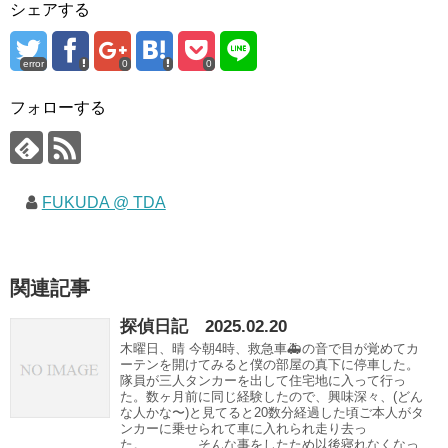
シェアする
error
0
0
フォローする
FUKUDA @ TDA
関連記事
探偵日記 2025.02.20
木曜日、晴 今朝4時、救急車🚑の音で目が覚めてカ
ーテンを開けてみると僕の部屋の真下に停車した。
隊員が三人タンカーを出して住宅地に入って行っ
た。数ヶ月前に同じ経験したので、興味深々、(どん
な人かな〜)と見てると20数分経過した頃ご本人がタ
ンカーに乗せられて車に入れられ走り去っ
た。 そんな事をしたため以後寝れなくなっ