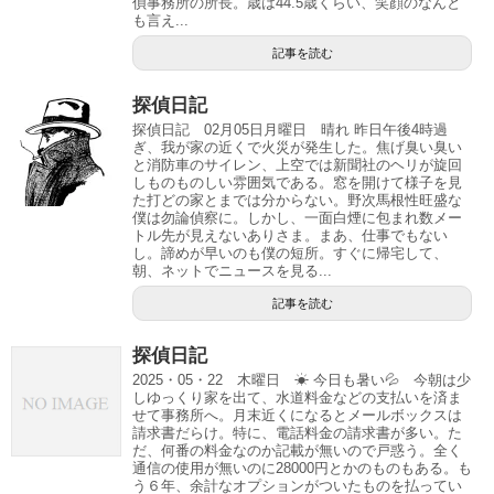
偵事務所の所長。歳は44.5歳くらい、笑顔のなんと
も言え...
記事を読む
探偵日記
探偵日記 02月05日月曜日 晴れ 昨日午後4時過
ぎ、我が家の近くで火災が発生した。焦げ臭い臭い
と消防車のサイレン、上空では新聞社のヘリが旋回
しものものしい雰囲気である。窓を開けて様子を見
た打どの家とまでは分からない。野次馬根性旺盛な
僕は勿論偵察に。しかし、一面白煙に包まれ数メー
トル先が見えないありさま。まあ、仕事でもない
し。諦めが早いのも僕の短所。すぐに帰宅して、
朝、ネットでニュースを見る...
記事を読む
探偵日記
2025・05・22 木曜日 ☀ 今日も暑い💦 今朝は少
しゆっくり家を出て、水道料金などの支払いを済ま
せて事務所へ。月末近くになるとメールボックスは
請求書だらけ。特に、電話料金の請求書が多い。た
だ、何番の料金なのか記載が無いので戸惑う。全く
通信の使用が無いのに28000円とかのものもある。も
う６年、余計なオプションがついたものを払ってい