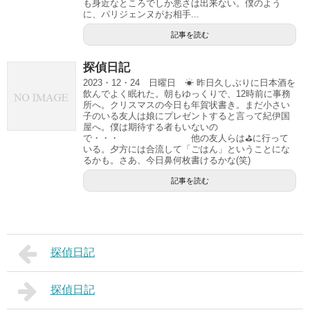
も身近なところでしか悪さは出来ない。僕のよう
に、パリジェンヌがお相手...
記事を読む
探偵日記
2023・12・24 日曜日 ☀ 昨日久しぶりに日本酒を
飲んでよく眠れた。朝もゆっくりで、12時前に事務
所へ。クリスマスの今日も年賀状書き。まだ小さい
子のいる友人は娘にプレゼントすると言って紀伊国
屋へ。僕は期待する者もいないの
で・・・ 他の友人らは⛳に行って
いる。夕方には合流して「ごはん」ということにな
るかも。さあ、今日鼻何枚書けるかな(笑)
記事を読む
探偵日記
探偵日記