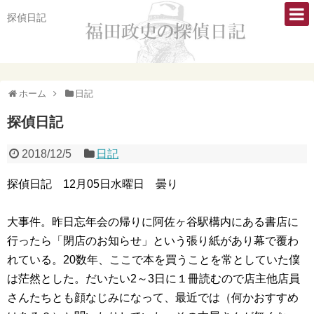
探偵日記
ホーム
日記
探偵日記
2018/12/5
日記
探偵日記 12月05日水曜日 曇り
大事件。昨日忘年会の帰りに阿佐ヶ谷駅構内にある書店に
行ったら「閉店のお知らせ」という張り紙があり幕で覆わ
れている。20数年、ここで本を買うことを常としていた僕
は茫然とした。だいたい2～3日に１冊読むので店主他店員
さんたちとも顔なじみになって、最近では（何かおすすめ