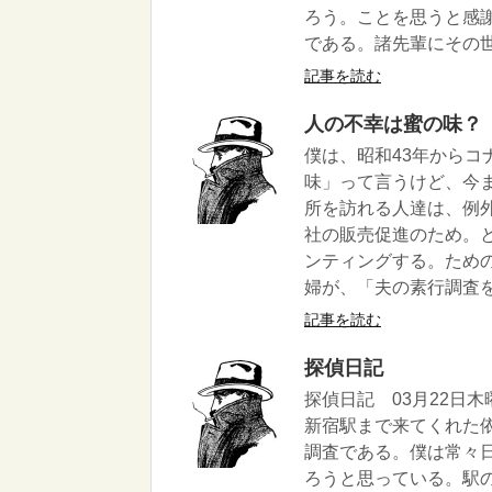
ろう。ことを思うと感
である。諸先輩にその世
記事を読む
人の不幸は蜜の味？
僕は、昭和43年から
味」って言うけど、今
所を訪れる人達は、例
社の販売促進のため。
ンティングする。ため
婦が、「夫の素行調査を
記事を読む
探偵日記
探偵日記 03月22日
新宿駅まで来てくれた
調査である。僕は常々
ろうと思っている。駅