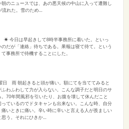
今朝のニュースでは、あの悪天候の中山に入って遭難し
流れた。雪のため...
曜日 ☀ 今日は早起きして8時半事務所に着いた。といっ
いのだが「連絡」待ちである。果報は寝て待て。という
くて事務所で待機することにした。
土曜日 雨 朝起きると頭が痛い。額にてを当ててみると
がふわふわして力が入らない。こんな調子だと明日のサ
る。70年間風邪を引いたり、お腹を壊して休んだこと
切っているのでドタキャンも出来ない。こんな時、自分
。痛いときに痛い。辛い時に辛いと言える人が羨ましい
思う。それにひきか...