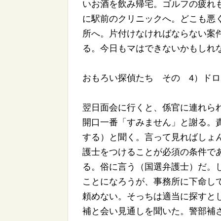
いお酒を飲み帰宅。ゴルフの疲れ
に駅前のクリニックへ。どこも悪
所へ。片付けなければならない案
る。今日もマはできないかもしれ
おもろい探偵たち その 4）ドロ
翌日面会に行くと、係官に連れら
開口一番「すみません」と謝る。
する）と聞く。言って見ればしょ
護士をつけることが必須の条件で
る。俗に言う（国選弁護士）だ。
ことになろうが、事務所に下命し
頼めない。そっちは適当に探すと
補と会い見通しを聞いた。警部補