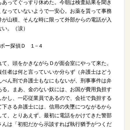
もあってぐっすり休めた。今朝は検査結果を聞き
くなっていないようで一安心。お薬を貰って事務
件が山積、そんな時に限って外部からの電話が入
ない。（涙）
ボー探偵Ｄ 1－4
れて、頭をかきながらＤが面会室にやって来た。
責任者は何と言っていいか分らず（弁護士はどう
んべん刑で弁護士もなにもないが、刑事事件は弁
ある。まあ、金のない奴には、お国が費用負担す
しかし、一応従業員であるので、会社で負担する
て下さる弁護士には、信用の失墜につながるから
して、とりあえず、最初に電話をかけてきた警部
さんは「初犯だから示談すれば執行猶予がつくだ