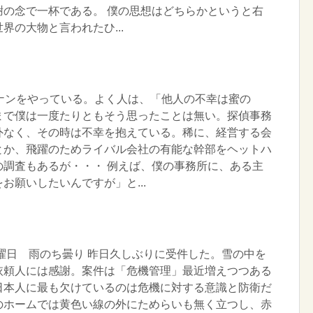
謝の念で一杯である。 僕の思想はどちらかというと右
界の大物と言われたひ...
コナンをやっている。よく人は、「他人の不幸は蜜の
まで僕は一度たりともそう思ったことは無い。探偵事務
外なく、その時は不幸を抱えている。稀に、経営する会
とか、飛躍のためライバル会社の有能な幹部をヘットハ
の調査もあるが・・・ 例えば、僕の事務所に、ある主
お願いしたいんですが」と...
木曜日 雨のち曇り 昨日久しぶりに受件した。雪の中を
依頼人には感謝。案件は「危機管理」最近増えつつある
日本人に最も欠けているのは危機に対する意識と防衛だ
のホームでは黄色い線の外にためらいも無く立つし、赤