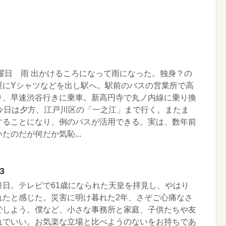
土曜日 雨 出かけるころになって雨になった。独身？の
屋にYシャツなどを出し駅へ。駅前のバスの営業所で高
り、早速渋谷行きに乗車。新高円寺で丸ノ内線に乗り換
。今日は夕方、江戸川区の「一之江」まで行く。またま
することになり、例のパスが活用できる。実は、数年前
たのだが何だか気恥...
3
祭日。テレビで61歳になられた天皇を拝見し、やはり
れたと感じた。災害に明け暮れた2年、さぞご心痛なさ
でしよう。僕など、小さな事務所と家庭、子供たちや友
れでいい。お気楽な立場と比べようのないをお持ちであ