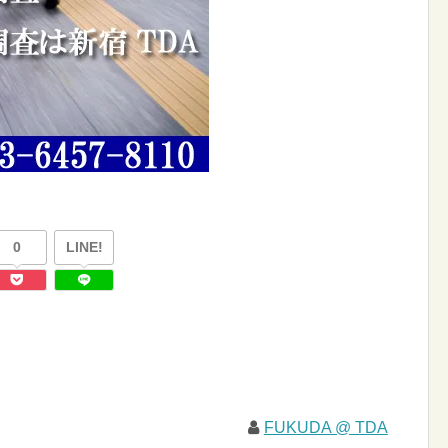
0
LINE!
FUKUDA @ TDA